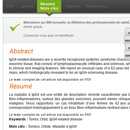
Résumé
PDF
Article
Figures
Références
Mots clés
Bienvenue sur EM-consulte, la référence des professionnels de santé.
Article gratuit.
c
Connectez-vous pour en bénéficier!
vo
Abstract
co
IgG4-related diseases are a recently recognized systemic syndrome characte
exocrine tissue, that consist of lymphoplasmacytic infiltrates and sclerosis
to clinical and imaging features. We report an unusual case of a 62-year-old
mass, which histologically revealed to be an IgG4-sclerosing disease.
Le texte complet de cet article est disponible en PDF.
Résumé
La maladie à IgG4 est une entité de description récente caractérisée par l
fibro-inflammatoires, surtout des glandes exocrines, pouvant mimer clini
malignes. Nous rapportons un cas inhabituel d’une femme de 62
ans p
correspondant histologiquement à un tissu fibro-inflammatoire rentrant dans 
Le texte complet de cet article est disponible en PDF.
Keywords :
Tumor, Orbit, IgG4-related disease
Mots clés :
Tumeur, Orbite, Maladie à IgG4