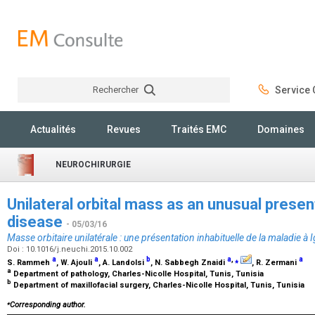
Rechercher
Service C
Rechercher
Actualités
Revues
Traités EMC
Domaines
NEUROCHIRURGIE
Unilateral orbital mass as an unusual presen
disease
- 05/03/16
Masse orbitaire unilatérale : une présentation inhabituelle de la maladie à 
Doi : 10.1016/j.neuchi.2015.10.002
a
a
b
a
,
⁎
a
S. Rammeh
, W. Ajouli
, A. Landolsi
, N. Sabbegh Znaidi
, R. Zermani
a
Department of pathology, Charles-Nicolle Hospital, Tunis, Tunisia
b
Department of maxillofacial surgery, Charles-Nicolle Hospital, Tunis, Tunisia
⁎
Corresponding author.