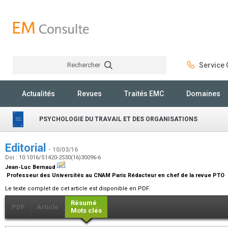
Rechercher
Service C
Rechercher
Actualités
Revues
Traités EMC
Domaines
PSYCHOLOGIE DU TRAVAIL ET DES ORGANISATIONS
Editorial
- 10/03/16
Doi : 10.1016/S1420-2530(16)30096-6
Jean-Luc Bernaud
Professeur des Universités au CNAM Paris Rédacteur en chef de la revue PTO
Le texte complet de cet article est disponible en PDF.
Résumé
PDF
Article
Mots clés