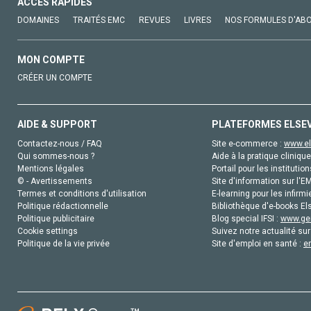
ACCÈS RAPIDES
DOMAINES
TRAITÉS EMC
REVUES
LIVRES
NOS FORMULES D'AB
MON COMPTE
CRÉER UN COMPTE
AIDE & SUPPORT
PLATEFORMES ELSE
Contactez-nous / FAQ
Site e-commerce :
www.el
Qui sommes-nous ?
Aide à la pratique clinique
Mentions légales
Portail pour les institution
© - Avertissements
Site d'information sur l'E
Termes et conditions d'utilisation
E-learning pour les infirmi
Politique rédactionnelle
Bibliothèque d'e-books Els
Politique publicitaire
Blog special IFSI :
www.gen
Cookie settings
Suivez notre actualité sur
Politique de la vie privée
Site d'emploi en santé :
e