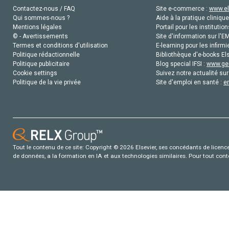
Contactez-nous / FAQ
Site e-commerce :
www.el
Qui sommes-nous ?
Aide à la pratique clinique
Mentions légales
Portail pour les institution
© - Avertissements
Site d'information sur l'E
Termes et conditions d'utilisation
E-learning pour les infirmi
Politique rédactionnelle
Bibliothèque d'e-books Els
Politique publicitaire
Blog special IFSI :
www.gen
Cookie settings
Suivez notre actualité sur
Politique de la vie privée
Site d'emploi en santé :
e
Tout le contenu de ce site: Copyright © 2026 Elsevier, ses concédants de licence e
de données, a la formation en IA et aux technologies similaires. Pour tout con