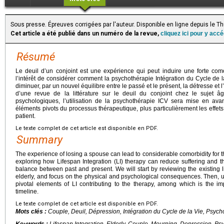
Sous presse. Épreuves corrigées par l'auteur. Disponible en ligne depuis le 
Cet article a été publié dans un numéro de la revue,
cliquez ici pour y acc
Résumé
Le deuil d’un conjoint est une expérience qui peut induire une forte com
l’intérêt de considérer comment la psychothérapie Intégration du Cycle de l
diminuer, par un nouvel équilibre entre le passé et le présent, la détresse et l
d’une revue de la littérature sur le deuil du conjoint chez le sujet
psychologiques, l’utilisation de la psychothérapie ICV sera mise en avan
éléments pivots du processus thérapeutique, plus particulièrement les effets
patient.
Le texte complet de cet article est disponible en PDF.
Summary
The experience of losing a spouse can lead to considerable comorbidity for t
exploring how Lifespan Integration (LI) therapy can reduce suffering and t
balance between past and present. We will start by reviewing the existing li
elderly, and focus on the physical and psychological consequences. Then, usi
pivotal elements of LI contributing to the therapy, among which is the imp
timeline.
Le texte complet de cet article est disponible en PDF.
Mots clés :
Couple, Deuil, Dépression, Intégration du Cycle de la Vie, Psych
Keywords :
Lifespan Integration, Elderly, Couple, Mourning, Depression, P