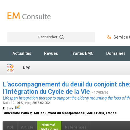
Rechercher
Service C
Rechercher
Actualités
Revues
Traités EMC
Domaines
NPG
L’accompagnement du deuil du conjoint chez
l’Intégration du Cycle de la Vie
- 17/03/16
Lifespan Integration therapy to support the elderly mourning the loss of t
Doi : 10.1016/j.npg.2016.02.002
E. Binet
Université Paris V, 138, boulevard du Montparnasse, 75014 Paris, France
Résumé
PDF
Article
Références
Mots clés