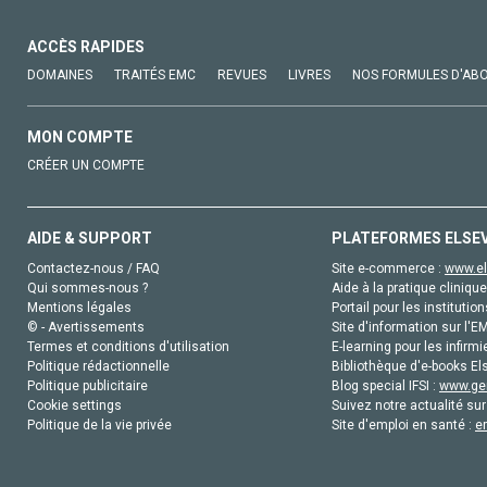
ACCÈS RAPIDES
DOMAINES
TRAITÉS EMC
REVUES
LIVRES
NOS FORMULES D'AB
MON COMPTE
CRÉER UN COMPTE
AIDE & SUPPORT
PLATEFORMES ELSE
Contactez-nous / FAQ
Site e-commerce :
www.el
Qui sommes-nous ?
Aide à la pratique clinique
Mentions légales
Portail pour les institution
© - Avertissements
Site d'information sur l'E
Termes et conditions d'utilisation
E-learning pour les infirmi
Politique rédactionnelle
Bibliothèque d'e-books Els
Politique publicitaire
Blog special IFSI :
www.gen
Cookie settings
Suivez notre actualité sur
Politique de la vie privée
Site d'emploi en santé :
e