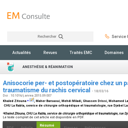
Rechercher
Service C
Rechercher
Actualités
Revues
Traités EMC
Domaines
ANESTHÉSIE & RÉANIMATION
Anisocorie per- et postopératoire chez un p
traumatisme du rachis cervical
- 18/03/16
Doi : 10.1016/j.anrea.2015.09.007
⁎
Khaled Zitouna
, Maher Barsaoui, Mehdi Miladi, Ghassen Drissi, Mohamed 
CHU La Rabta, service de chirurgie orthopédique et traumatologie, rue Djebel La
⁎
Khaled Zitouna, CHU La Rabta, service de chirurgie orthopédique et traumatologie, rue Dj
Le texte complet de cet article est disponible en PDF.
Résumé
PDF
Article
Figures
Références