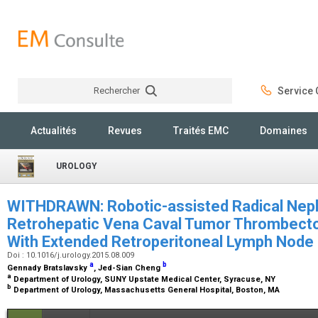
Rechercher
Service C
Rechercher
Actualités
Revues
Traités EMC
Domaines
UROLOGY
WITHDRAWN: Robotic-assisted Radical Nep
Retrohepatic Vena Caval Tumor Thrombecto
With Extended Retroperitoneal Lymph Node
Doi : 10.1016/j.urology.2015.08.009
a
b
Gennady Bratslavsky
, Jed-Sian Cheng
a
Department of Urology, SUNY Upstate Medical Center, Syracuse, NY
b
Department of Urology, Massachusetts General Hospital, Boston, MA