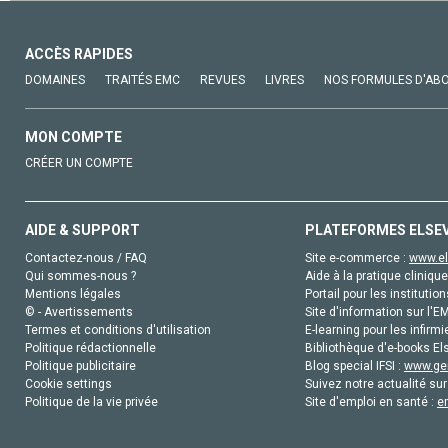
ACCÈS RAPIDES
DOMAINES
TRAITÉS EMC
REVUES
LIVRES
NOS FORMULES D'AB
MON COMPTE
CRÉER UN COMPTE
AIDE & SUPPORT
PLATEFORMES ELSE
Contactez-nous / FAQ
Site e-commerce :
www.el
Qui sommes-nous ?
Aide à la pratique clinique
Mentions légales
Portail pour les institution
© - Avertissements
Site d'information sur l'E
Termes et conditions d'utilisation
E-learning pour les infirmi
Politique rédactionnelle
Bibliothèque d'e-books Els
Politique publicitaire
Blog special IFSI :
www.gen
Cookie settings
Suivez notre actualité sur
Politique de la vie privée
Site d'emploi en santé :
e