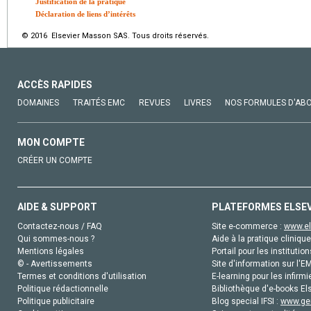
Justification de la pratique
Déclaration de liens d’intérêts
© 2016 Elsevier Masson SAS. Tous droits réservés.
ACCÈS RAPIDES
DOMAINES
TRAITÉS EMC
REVUES
LIVRES
NOS FORMULES D'AB
MON COMPTE
CRÉER UN COMPTE
AIDE & SUPPORT
PLATEFORMES ELSE
Contactez-nous / FAQ
Site e-commerce :
www.el
Qui sommes-nous ?
Aide à la pratique clinique
Mentions légales
Portail pour les institution
© - Avertissements
Site d'information sur l'E
Termes et conditions d'utilisation
E-learning pour les infirmi
Politique rédactionnelle
Bibliothèque d'e-books Els
Politique publicitaire
Blog special IFSI :
www.gen