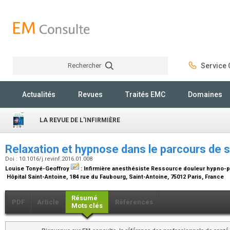
Rechercher
Service C
Rechercher
Actualités
Revues
Traités EMC
Domaines
LA REVUE DE L'INFIRMIÈRE
Relaxation et hypnose dans le parcours de 
Doi : 10.1016/j.revinf.2016.01.008
Louise Tonyé-Geoffroy
:
Infirmière anesthésiste Ressource douleur hypno-p
Hôpital Saint-Antoine, 184 rue du Faubourg, Saint-Antoine, 75012 Paris, France
Résumé
PDF
Article
Références
Mots clés