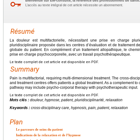
Bienvenue sur EM-consulte, la référence des professionnels de santé.
L’accès au texte intégral de cet article nécessite un abonnement.
Résumé
La douleur est multifactorielle, nécessitant une prise en charge pluri
pluridisciplinaire proposée dans les centres d’évaluation et de traitement 
globale du patient. En complément d’un traitement allopathique, le chem
prise en charge psychocorporelle, avec un travail psychothérapeutique.
Le texte complet de cet article est disponible en PDF.
Summary
Pain is multifactorial, requiring multi-dimensional treatment. The cross-disc
and treatment centres offers patients a global treatment. As a complement to c
pathway may include psycho-corporal therapy with psychotherapeutic input.
Le texte complet de cet article est disponible en PDF.
Mots clés :
douleur, hypnose, patient, pluridisciplinarité, relaxation
Keywords :
cross-disciplinary care, hypnosis, pain, patient, relaxation
Plan
Le parcours de soins du patient
Indications de la relaxation et de l’hypnose