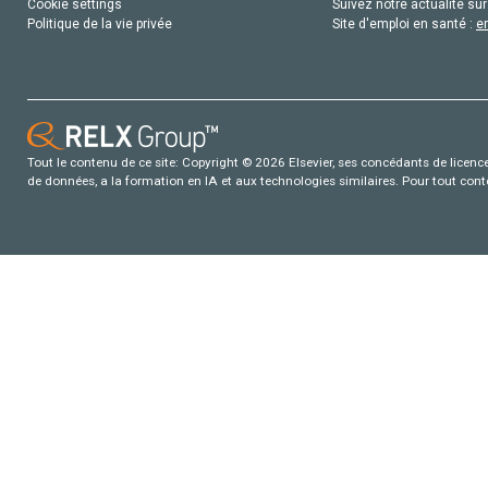
Cookie settings
Suivez notre actualité sur
Politique de la vie privée
Site d'emploi en santé :
e
Tout le contenu de ce site: Copyright © 2026 Elsevier, ses concédants de licence e
de données, a la formation en IA et aux technologies similaires. Pour tout con