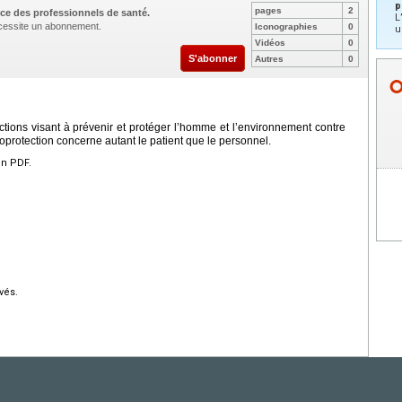
p
pages
2
ce des professionnels de santé.
L
nécessite un abonnement.
Iconographies
0
u
Vidéos
0
S'abonner
Autres
0
tions visant à prévenir et protéger l’homme et l’environnement contre
ioprotection concerne autant le patient que le personnel.
en PDF.
vés.