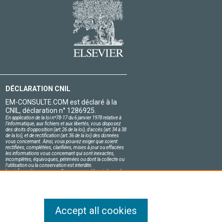
DÉCLARATION CNIL
EM-CONSULTE.COM est déclaré à la
CNIL, déclaration n° 1286925.
En application de la loi nº78-17 du 6 janvier 1978 relative à
l'informatique, aux fichiers et aux libertés, vous disposez
des droits d'opposition (art.26 de la loi), d'accès (art.34 à 38
de la loi), et de rectification (art.36 de la loi) des données
vous concernant. Ainsi, vous pouvez exiger que soient
rectifiées, complétées, clarifiées, mises à jour ou effacées
les informations vous concernant qui sont inexactes,
incomplètes, équivoques, périmées ou dont la collecte ou
l'utilisation ou la conservation est interdite.
Les informations personnelles concernant les visiteurs de
notre site, y compris leur identité, sont confidentielles.
Le responsable du site s'engage sur l'honneur à respecter
les conditions légales de confidentialité applicables en
France et à ne pas divulguer ces informations à des tiers.
Accept all cookies