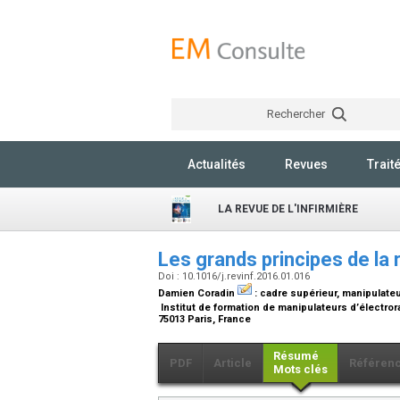
Rechercher
Actualités
Revues
Trait
LA REVUE DE L'INFIRMIÈRE
Les grands principes de la
Doi : 10.1016/j.revinf.2016.01.016
Damien Coradin
:
cadre supérieur, manipulateu
Institut de formation de manipulateurs d’électrora
75013 Paris, France
Résumé
PDF
Article
Référen
Mots clés