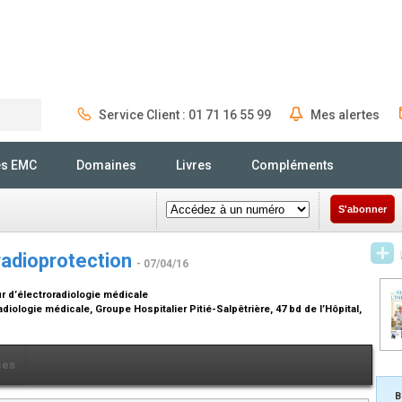
Service Client : 01 71 16 55 99
Mes alertes
Rechercher
és EMC
Domaines
Livres
Compléments
S'abonner
 radioprotection
- 07/04/16
r d’électroradiologie médicale
diologie médicale, Groupe Hospitalier Pitié-Salpêtrière, 47 bd de l’Hôpital,
ces
B