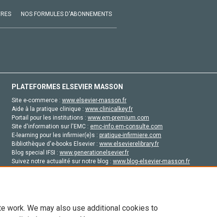
VRES
NOS FORMULES D'ABONNEMENTS
PLATEFORMES ELSEVIER MASSON
Site e-commerce :
www.elsevier-masson.fr
Aide à la pratique clinique :
www.clinicalkey.fr
Portail pour les institutions :
www.em-premium.com
Site d'information sur l'EMC :
emc-info.em-consulte.com
E-learning pour les infirmier(e)s :
pratique-infirmiere.com
Bibliothèque d'e-books Elsevier :
www.elsevierelibrary.fr
Blog special IFSI :
www.generationelsevier.fr
Suivez notre actualité sur notre blog :
www.blog-elsevier-masson.fr
Site d'emploi en santé :
emploisante.com
te work. We may also use additional cookies to