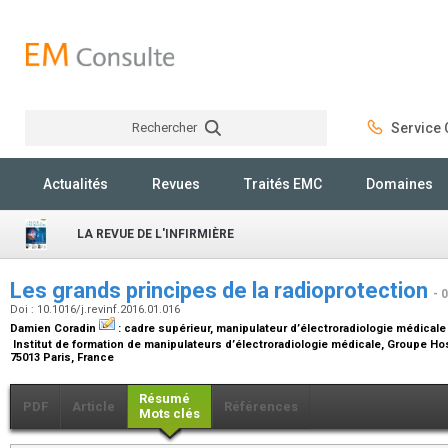
Rechercher
Service C
Rechercher
Actualités
Revues
Traités EMC
Domaines
LA REVUE DE L'INFIRMIÈRE
Les grands principes de la radioprotection
- 
Doi : 10.1016/j.revinf.2016.01.016
Damien Coradin
:
cadre supérieur, manipulateur d’électroradiologie médicale
Institut de formation de manipulateurs d’électroradiologie médicale, Groupe Hospi
75013 Paris, France
Résumé
PDF
Article
Références
Mots clés