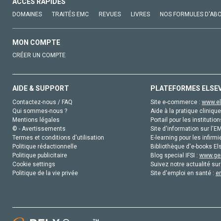
ACCÈS RAPIDES
DOMAINES
TRAITÉS EMC
REVUES
LIVRES
NOS FORMULES D'AB
MON COMPTE
CRÉER UN COMPTE
AIDE & SUPPORT
PLATEFORMES ELSE
Contactez-nous / FAQ
Site e-commerce :
www.el
Qui sommes-nous ?
Aide à la pratique clinique
Mentions légales
Portail pour les institution
© - Avertissements
Site d'information sur l'E
Termes et conditions d'utilisation
E-learning pour les infirmi
Politique rédactionnelle
Bibliothèque d'e-books Els
Politique publicitaire
Blog special IFSI :
www.gen
Cookie settings
Suivez notre actualité sur
Politique de la vie privée
Site d'emploi en santé :
e