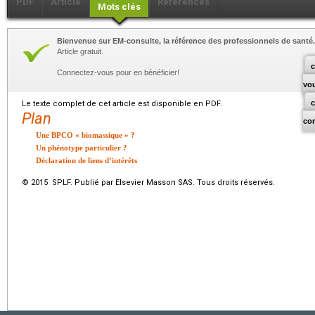
PDF
Article
Références
Mots clés
Bienvenue sur EM-consulte, la référence des professionnels de santé.
Article gratuit.
c
Connectez-vous pour en bénéficier!
vo
Le texte complet de cet article est disponible en PDF.
Plan
co
Une BPCO « biomassique » ?
Un phénotype particulier ?
Déclaration de liens d’intérêts
© 2015 SPLF. Publié par Elsevier Masson SAS. Tous droits réservés.