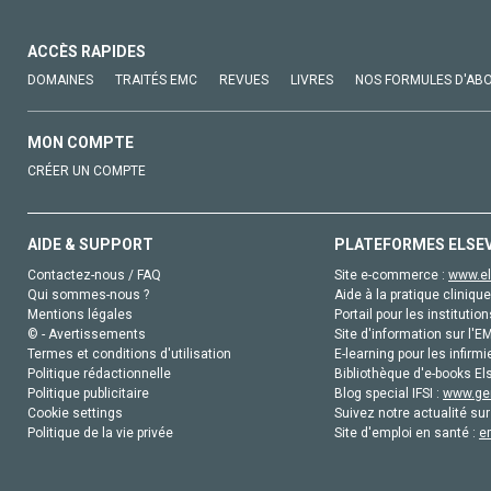
ACCÈS RAPIDES
DOMAINES
TRAITÉS EMC
REVUES
LIVRES
NOS FORMULES D'AB
MON COMPTE
CRÉER UN COMPTE
AIDE & SUPPORT
PLATEFORMES ELSE
Contactez-nous / FAQ
Site e-commerce :
www.el
Qui sommes-nous ?
Aide à la pratique clinique
Mentions légales
Portail pour les institution
© - Avertissements
Site d'information sur l'E
Termes et conditions d'utilisation
E-learning pour les infirmi
Politique rédactionnelle
Bibliothèque d'e-books Els
Politique publicitaire
Blog special IFSI :
www.gen
Cookie settings
Suivez notre actualité sur
Politique de la vie privée
Site d'emploi en santé :
e