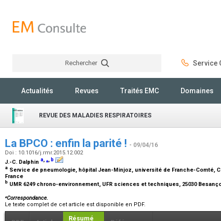
Rechercher
Service C
Rechercher
Actualités
Revues
Traités EMC
Domaines
REVUE DES MALADIES RESPIRATOIRES
La BPCO : enfin la parité !
- 09/04/16
Doi : 10.1016/j.rmr.2015.12.002
a
,
⁎
,
b
J.-C. Dalphin
a
Service de pneumologie, hôpital Jean-Minjoz, université de Franche-Comté, C
France
b
UMR 6249 chrono-environnement, UFR sciences et techniques, 25030 Besanç
⁎
Correspondance.
Le texte complet de cet article est disponible en PDF.
Résumé