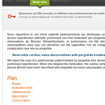
PDF
Article
Références
Mots clés
Bienvenue sur EM-consulte, la référence des professionnels de santé.
L’accès au texte intégral de cet article nécessite un abonnement.
Nous rapportons le cas d'une patiente parkinsonienne qui développa une 
qu'une hypertension artérielle pulmonaire lors d'un traitement par pergolid
observations de fibroses rétropéritonéales et pulmonaires ont été dé
valvulopathies alors que ces dernières ont été rapportées lors de l'usage
complication rare liée au pergolide.
Reversible cardiac valve abnormalities with pergolide treatme
We report the case of a parkinsonian patient treated by pergolide who develo
pulmonary hypertension. When she stopped the medication, the cardiac sym
pleural fibrosis have been described with pergolide but never valvulopathy 
Plan
Résumé
INTRODUCTION
OBSERVATION
DISCUSSION
CONCLUSION