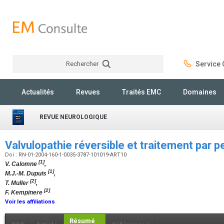
Rechercher
Service C
Rechercher
Actualités
Revues
Traités EMC
Domaines
REVUE NEUROLOGIQUE
Valvulopathie réversible et traitement par p
Doi : RN-01-2004-160-1-0035-3787-101019-ART10
[1]
V. Calomne
,
[1]
M.J.-M. Dupuis
,
[2]
T. Muller
,
[2]
F. Kempinere
Voir les affiliations
Résumé