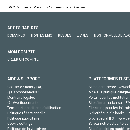
© 2004 Elsevier Masson SAS. Tous droits réservés.
ACCÈS RAPIDES
DOMAINES
TRAITÉS EMC
REVUES
LIVRES
NOS FORMULES D'AB
MON COMPTE
CRÉER UN COMPTE
AIDE & SUPPORT
PLATEFORMES ELSE
Contactez-nous / FAQ
Site e-commerce :
www.el
Qui sommes-nous ?
Aide à la pratique clinique
Mentions légales
Portail pour les institution
© - Avertissements
Site d'information sur l'E
Termes et conditions d'utilisation
E-learning pour les infirmi
Politique rédactionnelle
Bibliothèque d'e-books Els
Politique publicitaire
Blog special IFSI :
www.gen
Cookie settings
Suivez notre actualité sur
Politique de la vie privée
Site d'emploi en santé :
e