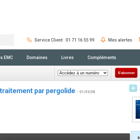
Service Client : 01 71 16 55 99
Mes alertes
Rechercher
és EMC
Domaines
Livres
Compléments
S'abonner
 traitement par pergolide
- 01/03/08
B