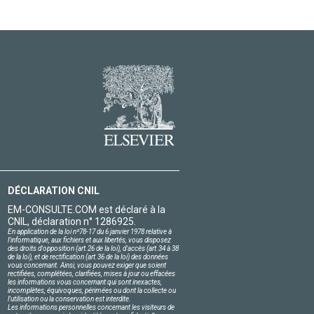
DÉCLARATION CNIL
EM-CONSULTE.COM est déclaré à la
CNIL, déclaration n° 1286925.
En application de la loi nº78-17 du 6 janvier 1978 relative à
l'informatique, aux fichiers et aux libertés, vous disposez
des droits d'opposition (art.26 de la loi), d'accès (art.34 à 38
de la loi), et de rectification (art.36 de la loi) des données
vous concernant. Ainsi, vous pouvez exiger que soient
rectifiées, complétées, clarifiées, mises à jour ou effacées
les informations vous concernant qui sont inexactes,
incomplètes, équivoques, périmées ou dont la collecte ou
l'utilisation ou la conservation est interdite.
Les informations personnelles concernant les visiteurs de