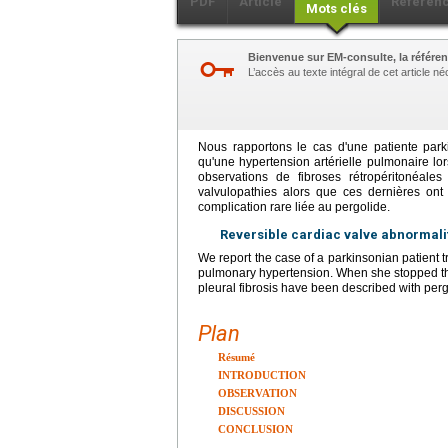
PDF
Article
Référen
Mots clés
Bienvenue sur EM-consulte, la référen
L’accès au texte intégral de cet article 
Nous rapportons le cas d'une patiente park
qu'une hypertension artérielle pulmonaire lor
observations de fibroses rétropéritonéal
valvulopathies alors que ces dernières ont é
complication rare liée au pergolide.
Reversible cardiac valve abnormalit
We report the case of a parkinsonian patient 
pulmonary hypertension. When she stopped th
pleural fibrosis have been described with per
Plan
Résumé
INTRODUCTION
OBSERVATION
DISCUSSION
CONCLUSION