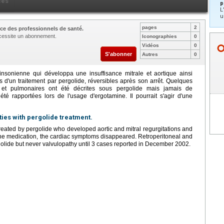
ces
p
L
u
pages
2
ce des professionnels de santé.
nécessite un abonnement.
Iconographies
0
Vidéos
0
S'abonner
Autres
0
insonienne qui développa une insuffisance mitrale et aortique ainsi
s d'un traitement par pergolide, réversibles après son arrêt. Quelques
es et pulmonaires ont été décrites sous pergolide mais jamais de
té rapportées lors de l'usage d'ergotamine. Il pourrait s'agir d'une
ies with pergolide treatment.
treated by pergolide who developed aortic and mitral regurgitations and
e medication, the cardiac symptoms disappeared. Retroperitoneal and
golide but never valvulopathy until 3 cases reported in December 2002.