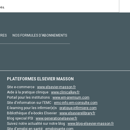
vés.
VRES
NOS FORMULES D'ABONNEMENTS
PLATEFORMES ELSEVIER MASSON
Site e-commerce :
www.elsevier-masson.fr
Aide à la pratique clinique :
www.clinicalkey.fr
Portail pour les institutions :
www.em-premium.com
Site d'information sur l'EMC :
emc-info.em-consulte.com
E-learning pour les infirmier(e)s :
pratique-infirmiere.com
Bibliothèque d'e-books Elsevier :
www.elsevierelibrary.fr
Blog special IFSI :
www.generationelsevier.fr
Suivez notre actualité sur notre blog :
www.blog-elsevier-masson.fr
Site d'emploi en santé :
emploisante.com