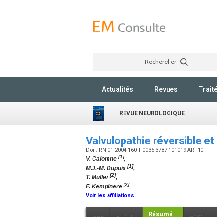
Rechercher
Actualités
Revues
Trait
REVUE NEUROLOGIQUE
Valvulopathie réversible et
Doi : RN-01-2004-160-1-0035-3787-101019-ART10
[1]
V. Calomne
,
[1]
M.J.-M. Dupuis
,
[2]
T. Muller
,
[2]
F. Kempinere
Voir les affiliations
Résumé