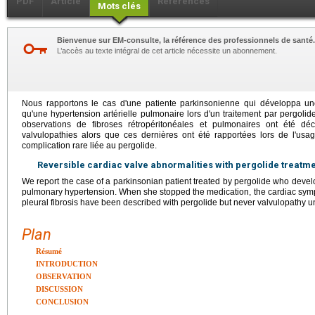
PDF
Article
Références
Mots clés
Bienvenue sur EM-consulte, la référence des professionnels de santé.
L’accès au texte intégral de cet article nécessite un abonnement.
Nous rapportons le cas d'une patiente parkinsonienne qui développa une 
qu'une hypertension artérielle pulmonaire lors d'un traitement par pergolid
observations de fibroses rétropéritonéales et pulmonaires ont été dé
valvulopathies alors que ces dernières ont été rapportées lors de l'usage
complication rare liée au pergolide.
Reversible cardiac valve abnormalities with pergolide treatme
We report the case of a parkinsonian patient treated by pergolide who develo
pulmonary hypertension. When she stopped the medication, the cardiac sym
pleural fibrosis have been described with pergolide but never valvulopathy 
Plan
Résumé
INTRODUCTION
OBSERVATION
DISCUSSION
CONCLUSION