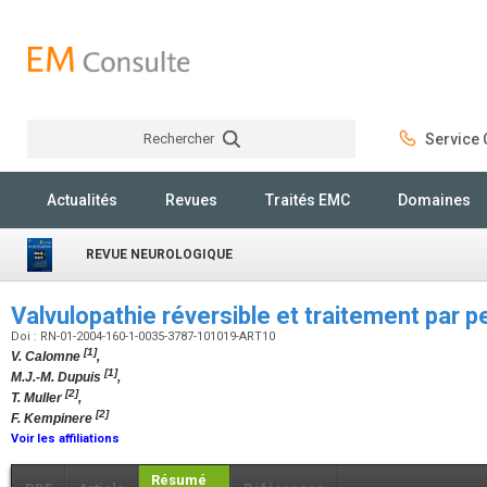
Rechercher
Service C
Rechercher
Actualités
Revues
Traités EMC
Domaines
REVUE NEUROLOGIQUE
Valvulopathie réversible et traitement par p
Doi : RN-01-2004-160-1-0035-3787-101019-ART10
[1]
V. Calomne
,
[1]
M.J.-M. Dupuis
,
[2]
T. Muller
,
[2]
F. Kempinere
Voir les affiliations
Résumé