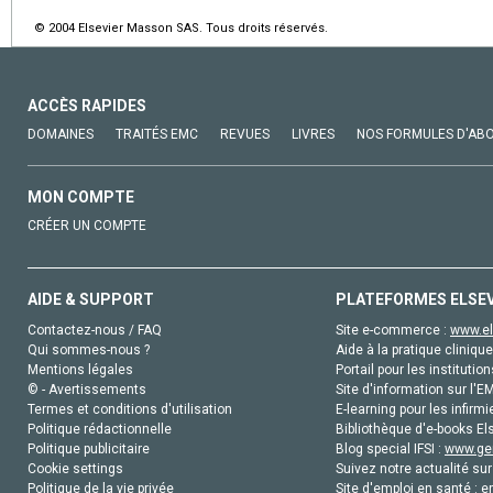
© 2004 Elsevier Masson SAS. Tous droits réservés.
ACCÈS RAPIDES
DOMAINES
TRAITÉS EMC
REVUES
LIVRES
NOS FORMULES D'AB
MON COMPTE
CRÉER UN COMPTE
AIDE & SUPPORT
PLATEFORMES ELSE
Contactez-nous / FAQ
Site e-commerce :
www.el
Qui sommes-nous ?
Aide à la pratique clinique
Mentions légales
Portail pour les institution
© - Avertissements
Site d'information sur l'E
Termes et conditions d'utilisation
E-learning pour les infirmi
Politique rédactionnelle
Bibliothèque d'e-books Els
Politique publicitaire
Blog special IFSI :
www.gen
Cookie settings
Suivez notre actualité sur
Politique de la vie privée
Site d'emploi en santé :
e