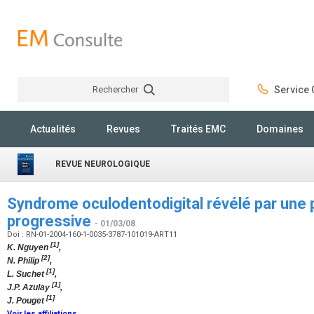
Rechercher
Service C
Rechercher
Actualités
Revues
Traités EMC
Domaines
REVUE NEUROLOGIQUE
Syndrome oculodentodigital révélé par une 
progressive
- 01/03/08
Doi : RN-01-2004-160-1-0035-3787-101019-ART11
[1]
K. Nguyen
,
[2]
N. Philip
,
[1]
L. Suchet
,
[1]
J.P. Azulay
,
[1]
J. Pouget
Voir les affiliations