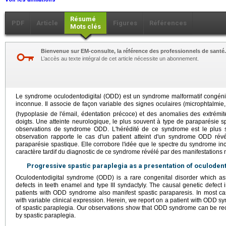
Résumé
PDF
Article
Figures
Références
Mots clés
Bienvenue sur EM-consulte, la référence des professionnels de santé.
L’accès au texte intégral de cet article nécessite un abonnement.
Le syndrome oculodentodigital (ODD) est un syndrome malformatif congénit
inconnue. Il associe de façon variable des signes oculaires (microphtalmie
(hypoplasie de l'émail, édentation précoce) et des anomalies des extrémi
doigts. Une atteinte neurologique, le plus souvent à type de paraparésie s
observations de syndrome ODD. L'hérédité de ce syndrome est le plus 
observation rapporte le cas d'un patient atteint d'un syndrome ODD rév
paraparésie spastique. Elle corrobore l'idée que le spectre du syndrome incl
caractère tardif du diagnostic de ce syndrome révélé par des manifestations
Progressive spastic paraplegia as a presentation of oculoden
Oculodentodigital syndrome (ODD) is a rare congenital disorder which ass
defects in teeth enamel and type III syndactyly. The causal genetic defect
patients with ODD syndrome also manifest spastic paraparesis. In most ca
with variable clinical expression. Herein, we report on a patient with ODD s
of spastic paraplegia. Our observations show that ODD syndrome can be re
by spastic paraplegia.