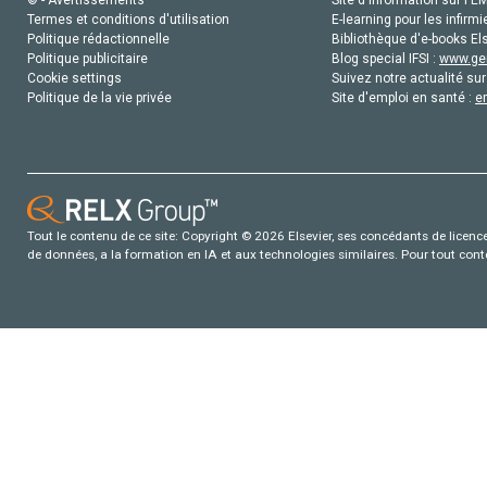
© - Avertissements
Site d'information sur l'E
Termes et conditions d'utilisation
E-learning pour les infirmi
Politique rédactionnelle
Bibliothèque d'e-books Els
Politique publicitaire
Blog special IFSI :
www.gen
Cookie settings
Suivez notre actualité sur
Politique de la vie privée
Site d'emploi en santé :
e
Tout le contenu de ce site: Copyright © 2026 Elsevier, ses concédants de licence e
de données, a la formation en IA et aux technologies similaires. Pour tout con