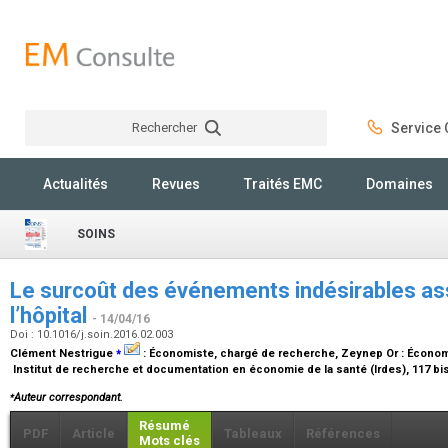
Rechercher
Service C
Rechercher
Actualités
Revues
Traités EMC
Domaines
SOINS
Le surcoût des événements indésirables as
l’hôpital
- 14/04/16
Doi : 10.1016/j.soin.2016.02.003
⁎
Clément Nestrigue
:
Économiste, chargé de recherche
, Zeynep Or :
Économi
Institut de recherche et documentation en économie de la santé (Irdes), 117 bis
⁎
Auteur correspondant.
Résumé
PDF
Article
Tableaux
Références
Mots clés