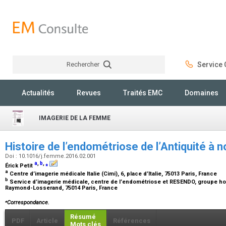
Rechercher
Service C
Rechercher
Actualités
Revues
Traités EMC
Domaines
IMAGERIE DE LA FEMME
Histoire de l’endométriose de l’Antiquité à 
Doi : 10.1016/j.femme.2016.02.001
a
,
b
,
⁎
Érick Petit
a
Centre d’imagerie médicale Italie (Cimi), 6, place d’Italie, 75013 Paris, France
b
Service d’imagerie médicale, centre de l’endométriose et RESENDO, groupe hosp
Raymond-Losserand, 75014 Paris, France
⁎
Correspondance.
Résumé
PDF
Article
Références
Mots clés