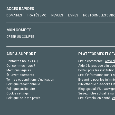
ACCÈS RAPIDES
DOMAINES
TRAITÉS EMC
REVUES
LIVRES
NOS FORMULES D'AB
MON COMPTE
CRÉER UN COMPTE
AIDE & SUPPORT
PLATEFORMES ELSE
Contactez-nous / FAQ
Site e-commerce :
www.el
Qui sommes-nous ?
Aide à la pratique clinique
Mentions légales
Portail pour les institution
© - Avertissements
Site d'information sur l'E
Termes et conditions d'utilisation
E-learning pour les infirmi
Politique rédactionnelle
Bibliothèque d'e-books Els
Politique publicitaire
Blog special IFSI :
www.gen
Cookie settings
Suivez notre actualité sur
Politique de la vie privée
Site d'emploi en santé :
e