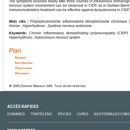
The symptoms resolved slowly after three courses of intravenous immunogl
nervous system involvement can be observed in CIDP as in Guillain-Barré
immunomodulatory treatment can be effective against dysautonomia in CIDP.
Mots clés :
Polyradiculonévrite inflammatoire démyélinisante chroniqu
Horner , Hyperhydrose , Système nerveux autonome
Keywords:
Chronic inflammatory demyelinating polyneuropathy (CIDP
Hyperhydrosis , Autonomous nervous system
Plan
Résumé
Introduction
Observation
Discussion
© 2005 Elsevier Masson SAS. Tous droits réservés.
ACCÈS RAPIDES
DOMAINES
TRAITÉS EMC
REVUES
LIVRES
NOS FORMULES D'AB