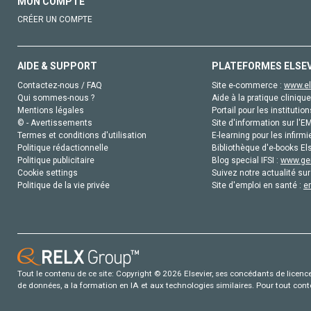
MON COMPTE
CRÉER UN COMPTE
AIDE & SUPPORT
PLATEFORMES ELSE
Contactez-nous / FAQ
Site e-commerce :
www.el
Qui sommes-nous ?
Aide à la pratique clinique
Mentions légales
Portail pour les institution
© - Avertissements
Site d'information sur l'E
Termes et conditions d'utilisation
E-learning pour les infirmi
Politique rédactionnelle
Bibliothèque d'e-books Els
Politique publicitaire
Blog special IFSI :
www.gen
Cookie settings
Suivez notre actualité sur
Politique de la vie privée
Site d'emploi en santé :
e
Tout le contenu de ce site: Copyright © 2026 Elsevier, ses concédants de licence e
de données, a la formation en IA et aux technologies similaires. Pour tout con