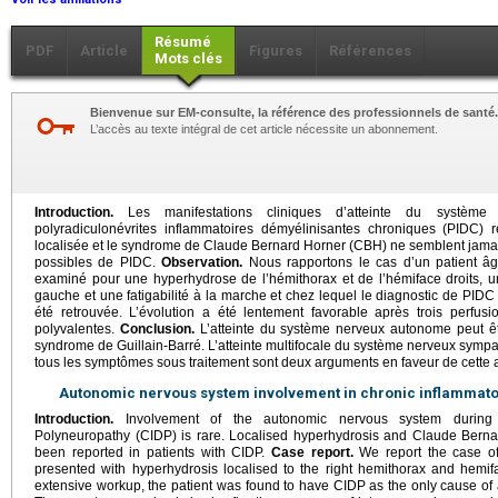
Résumé
PDF
Article
Figures
Références
Mots clés
Bienvenue sur EM-consulte, la référence des professionnels de santé.
L’accès au texte intégral de cet article nécessite un abonnement.
Introduction.
Les manifestations cliniques d’atteinte du systèm
polyradiculonévrites inflammatoires démyélinisantes chroniques (PIDC) r
localisée et le syndrome de Claude Bernard Horner (CBH) ne semblent jamai
possibles de PIDC.
Observation.
Nous rapportons le cas d’un patient âg
examiné pour une hyperhydrose de l’hémithorax et de l’hémiface droits,
gauche et une fatigabilité à la marche et chez lequel le diagnostic de PIDC 
été retrouvée. L’évolution a été lentement favorable après trois perfus
polyvalentes.
Conclusion.
L’atteinte du système nerveux autonome peut ê
syndrome de Guillain-Barré. L’atteinte multifocale du système nerveux sympat
tous les symptômes sous traitement sont deux arguments en faveur de cette a
Autonomic nervous system involvement in chronic inflammato
Introduction.
Involvement of the autonomic nervous system during C
Polyneuropathy (CIDP) is rare. Localised hyperhydrosis and Claude Ber
been reported in patients with CIDP.
Case report.
We report the case o
presented with hyperhydrosis localised to the right hemithorax and hemi
extensive workup, the patient was found to have CIDP as the only cause o