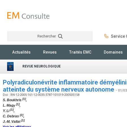
Rechercher
Service C
Rechercher
Actualités
Revues
Traités EMC
Domaines
REVUE NEUROLOGIQUE
Polyradiculonévrite inflammatoire démyélin
atteinte du système nerveux autonome
- 01/0
Doi : RN-12-2005-161-12-0035-3787-101019-200505158
[1]
S. Boukhris
,
[1]
L. Magy
,
[1]
Y. Li
,
[2]
C. Debras
,
[1]
J.-M. Vallat
Voir les affiliations