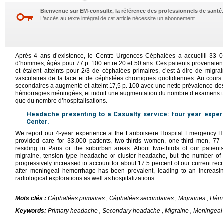
Bienvenue sur EM-consulte, la référence des professionnels de santé.
L’accès au texte intégral de cet article nécessite un abonnement.
Après 4 ans d’existence, le Centre Urgences Céphalées a accueilli 33 0
d’hommes, âgés pour 77 p. 100 entre 20 et 50 ans. Ces patients provenaient 
et étaient atteints pour 2/3 de céphalées primaires, c’est-à-dire de migra
vasculaires de la face et de céphalées chroniques quotidiennes. Au cour
secondaires a augmenté et atteint 17,5 p. 100 avec une nette prévalence d
hémorragies méningées, et induit une augmentation du nombre d’examens ta
que du nombre d’hospitalisations.
Headache presenting to a Casualty service: four year exp
Center.
We report our 4-year experience at the Lariboisiere Hospital Emergency H
provided care for 33,000 patients, two-thirds women, one-third men, 77
residing in Paris or the suburban areas. About two-thirds of our patien
migraine, tension type headache or cluster headache, but the number of
progressively increased to account for about 17.5 percent of our current rec
after meningeal hemorrhage has been prevalent, leading to an increasin
radiological explorations as well as hospitalizations.
Mots clés :
Céphalées primaires , Céphalées secondaires , Migraines , Hé
Keywords:
Primary headache , Secondary headache , Migraine , Meningea