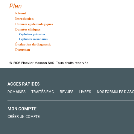
Plan
Résumé
Introduction
Données épidémiologiques
Données cliniques
Céphalées primaires
Céphalées secondaires
Évaluation du diagnostic
Discussion
© 2005 Elsevier Masson SAS. Tous droits réservés.
ACCÈS RAPIDES
DOMAINES
TRAITÉS EMC
REVUES
LIVRES
NOS FORMULES D'AB
MON COMPTE
CRÉER UN COMPTE