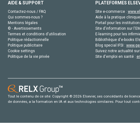
AIDE & SUPPORT
PLATEFORMES ELSE
Contactez-nous / FAQ
Site e-commerce :
www.el
Qui sommes-nous ?
Aide à la pratique clinique
Mentions légales
Portail pour les institution
© - Avertissements
Site d'information sur l'E
Termes et conditions d'utilisation
E-learning pour les infirmi
Politique rédactionnelle
Bibliothèque d'e-books Els
Politique publicitaire
Blog special IFSI :
www.gen
Cookie settings
Suivez notre actualité sur
Politique de la vie privée
Site d'emploi en santé :
e
Tout le contenu de ce site: Copyright © 2026 Elsevier, ses concédants de licence e
de données, a la formation en IA et aux technologies similaires. Pour tout con