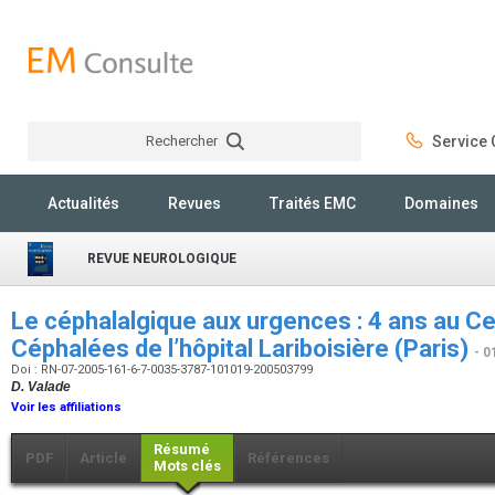
Rechercher
Service C
Rechercher
Actualités
Revues
Traités EMC
Domaines
REVUE NEUROLOGIQUE
Le céphalalgique aux urgences : 4 ans au C
Céphalées de l’hôpital Lariboisière (Paris)
- 0
Doi : RN-07-2005-161-6-7-0035-3787-101019-200503799
D. Valade
Voir les affiliations
Résumé
PDF
Article
Références
Mots clés