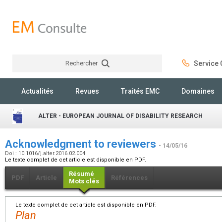
Rechercher
Service C
Rechercher
Actualités
Revues
Traités EMC
Domaines
ALTER - EUROPEAN JOURNAL OF DISABILITY RESEARCH
Acknowledgment to reviewers
- 14/05/16
Doi : 10.1016/j.alter.2016.02.004
Le texte complet de cet article est disponible en PDF.
Résumé
PDF
Article
Références
Mots clés
Le texte complet de cet article est disponible en PDF.
Plan