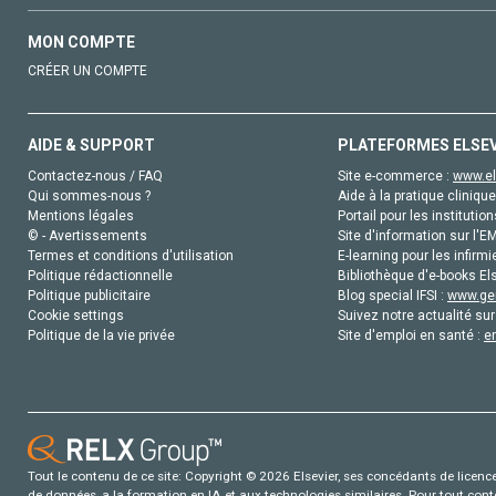
MON COMPTE
CRÉER UN COMPTE
AIDE & SUPPORT
PLATEFORMES ELSE
Contactez-nous / FAQ
Site e-commerce :
www.el
Qui sommes-nous ?
Aide à la pratique clinique
Mentions légales
Portail pour les institution
© - Avertissements
Site d'information sur l'E
Termes et conditions d'utilisation
E-learning pour les infirmi
Politique rédactionnelle
Bibliothèque d'e-books Els
Politique publicitaire
Blog special IFSI :
www.gen
Cookie settings
Suivez notre actualité sur
Politique de la vie privée
Site d'emploi en santé :
e
Tout le contenu de ce site: Copyright © 2026 Elsevier, ses concédants de licence e
de données, a la formation en IA et aux technologies similaires. Pour tout con