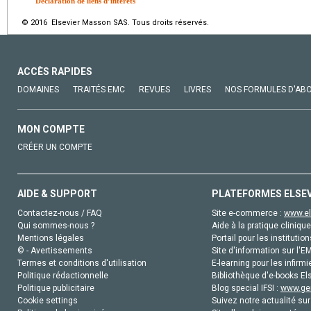
Déclaration de liens d’intérêts
© 2016 Elsevier Masson SAS. Tous droits réservés.
ACCÈS RAPIDES
DOMAINES
TRAITÉS EMC
REVUES
LIVRES
NOS FORMULES D'AB
MON COMPTE
CRÉER UN COMPTE
AIDE & SUPPORT
PLATEFORMES ELSE
Contactez-nous / FAQ
Site e-commerce :
www.el
Qui sommes-nous ?
Aide à la pratique clinique
Mentions légales
Portail pour les institution
© - Avertissements
Site d'information sur l'E
Termes et conditions d'utilisation
E-learning pour les infirmi
Politique rédactionnelle
Bibliothèque d'e-books Els
Politique publicitaire
Blog special IFSI :
www.gen
Cookie settings
Suivez notre actualité sur