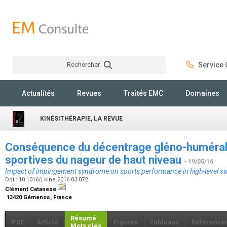
Rechercher
Service C
Rechercher
Actualités
Revues
Traités EMC
Domaines
KINÉSITHÉRAPIE, LA REVUE
Conséquence du décentrage gléno-huméral
sportives du nageur de haut niveau
- 19/05/16
Impact of impingement syndrome on sports performance in high-level 
Doi : 10.1016/j.kine.2016.03.072
Clément Catanese
13420 Gémenos, France
Résumé
PDF
Article
Figures
Tableaux
Référence
Mots clés