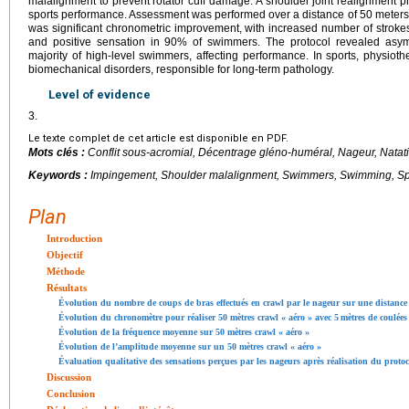
malalignment to prevent rotator cuff damage. A shoulder joint realignment p
sports performance. Assessment was performed over a distance of 50
meters’
was significant chronometric improvement, with increased number of strok
and positive sensation in 90% of swimmers. The protocol revealed asy
majority of high-level swimmers, affecting performance. In sports, physiot
biomechanical disorders, responsible for long-term pathology.
Level of evidence
3.
Le texte complet de cet article est disponible en PDF.
Mots clés :
Conflit sous-acromial, Décentrage gléno-huméral, Nageur, Natat
Keywords :
Impingement, Shoulder malalignment, Swimmers, Swimming, Sp
Plan
Introduction
Objectif
Méthode
Résultats
Évolution du nombre de coups de bras effectués en crawl par le nageur sur une distance
Évolution du chronomètre pour réaliser 50
mètres crawl « aéro » avec 5
mètres de coulées
Évolution de la fréquence moyenne sur 50
mètres crawl « aéro »
Évolution de l’amplitude moyenne sur un 50
mètres crawl « aéro »
Évaluation qualitative des sensations perçues par les nageurs après réalisation du protoc
Discussion
Conclusion