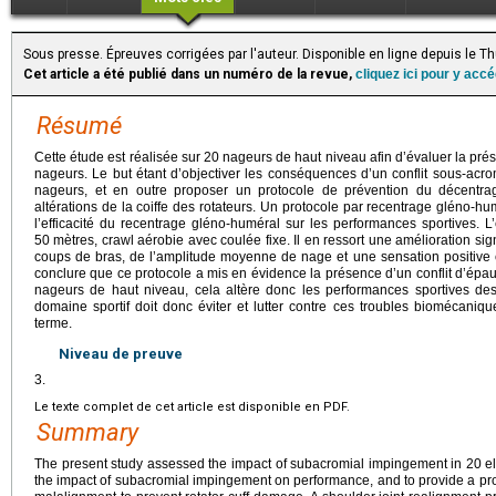
Sous presse. Épreuves corrigées par l'auteur. Disponible en ligne depuis le 
Cet article a été publié dans un numéro de la revue,
cliquez ici pour y acc
Résumé
Cette étude est réalisée sur 20 nageurs de haut niveau afin d’évaluer la pré
nageurs. Le but étant d’objectiver les conséquences d’un conflit sous-acro
nageurs, et en outre proposer un protocole de prévention du décentra
altérations de la coiffe des rotateurs. Un protocole par recentrage gléno-hu
l’efficacité du recentrage gléno-huméral sur les performances sportives. L
50
mètres, crawl aérobie avec coulée fixe. Il en ressort une amélioration si
coups de bras, de l’amplitude moyenne de nage et une sensation positiv
conclure que ce protocole a mis en évidence la présence d’un conflit d’épa
nageurs de haut niveau, cela altère donc les performances sportives de
domaine sportif doit donc éviter et lutter contre ces troubles biomécani
terme.
Niveau de preuve
3.
Le texte complet de cet article est disponible en PDF.
Summary
The present study assessed the impact of subacromial impingement in 20 e
the impact of subacromial impingement on performance, and to provide a proto