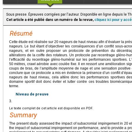
Sous presse. Épreuves corrigées par l'auteur. Disponible en ligne depuis le 
Cet article a été publié dans un numéro de la revue,
cliquez ici pour y acc
Résumé
Cette étude est réalisée sur 20 nageurs de haut niveau afin d’évaluer la pré
nageurs. Le but étant d’objectiver les conséquences d’un conflit sous-acro
nageurs, et en outre proposer un protocole de prévention du décentra
altérations de la coiffe des rotateurs. Un protocole par recentrage gléno-hu
l’efficacité du recentrage gléno-huméral sur les performances sportives. L
50
mètres, crawl aérobie avec coulée fixe. Il en ressort une amélioration si
coups de bras, de l’amplitude moyenne de nage et une sensation positiv
conclure que ce protocole a mis en évidence la présence d’un conflit d’épa
nageurs de haut niveau, cela altère donc les performances sportives de
domaine sportif doit donc éviter et lutter contre ces troubles biomécani
terme.
Niveau de preuve
3.
Le texte complet de cet article est disponible en PDF.
Summary
The present study assessed the impact of subacromial impingement in 20 e
the impact of subacromial impingement on performance, and to provide a proto