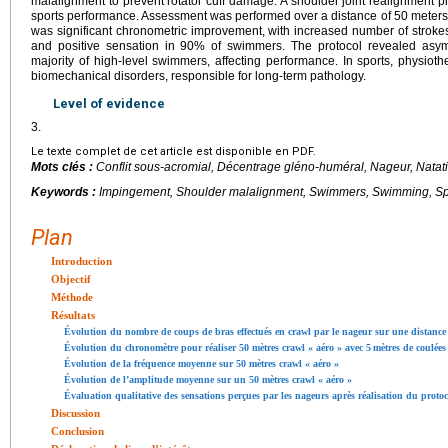
malalignment to prevent rotator cuff damage. A shoulder joint realignment p
sports performance. Assessment was performed over a distance of 50
meters’
was significant chronometric improvement, with increased number of strok
and positive sensation in 90% of swimmers. The protocol revealed asy
majority of high-level swimmers, affecting performance. In sports, physiot
biomechanical disorders, responsible for long-term pathology.
Level of evidence
3.
Le texte complet de cet article est disponible en PDF.
Mots clés :
Conflit sous-acromial, Décentrage gléno-huméral, Nageur, Natat
Keywords :
Impingement, Shoulder malalignment, Swimmers, Swimming, Sp
Plan
Introduction
Objectif
Méthode
Résultats
Évolution du nombre de coups de bras effectués en crawl par le nageur sur une distance
Évolution du chronomètre pour réaliser 50
mètres crawl « aéro » avec 5
mètres de coulées
Évolution de la fréquence moyenne sur 50
mètres crawl « aéro »
Évolution de l’amplitude moyenne sur un 50
mètres crawl « aéro »
Évaluation qualitative des sensations perçues par les nageurs après réalisation du protoc
Discussion
Conclusion