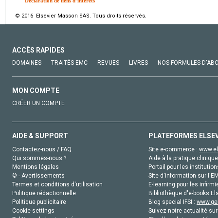
Déclaration de liens d’intérêts
© 2016 Elsevier Masson SAS. Tous droits réservés.
ACCÈS RAPIDES
DOMAINES
TRAITÉS EMC
REVUES
LIVRES
NOS FORMULES D'AB
MON COMPTE
CRÉER UN COMPTE
AIDE & SUPPORT
PLATEFORMES ELSE
Contactez-nous / FAQ
Site e-commerce :
www.el
Qui sommes-nous ?
Aide à la pratique clinique
Mentions légales
Portail pour les institution
© - Avertissements
Site d'information sur l'E
Termes et conditions d'utilisation
E-learning pour les infirmi
Politique rédactionnelle
Bibliothèque d'e-books Els
Politique publicitaire
Blog special IFSI :
www.gen
Cookie settings
Suivez notre actualité sur