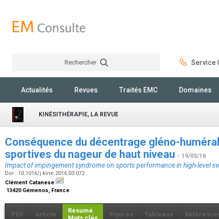
Rechercher
Service C
Rechercher
Actualités
Revues
Traités EMC
Domaines
KINÉSITHÉRAPIE, LA REVUE
Conséquence du décentrage gléno-huméral
sportives du nageur de haut niveau
- 19/05/16
Impact of impingement syndrome on sports performance in high-level 
Doi : 10.1016/j.kine.2016.03.072
Clément Catanese
13420 Gémenos, France
Résumé
PDF
Article
Figures
Tableaux
Référence
Mots clés