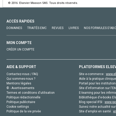
© 2016 Elsevier Masson SAS. Tous droits réservés.
ACCÈS RAPIDES
DOMAINES
TRAITÉS EMC
REVUES
LIVRES
NOS FORMULES D'AB
MON COMPTE
CRÉER UN COMPTE
AIDE & SUPPORT
PLATEFORMES ELSE
Contactez-nous / FAQ
Site e-commerce :
www.el
Qui sommes-nous ?
Aide à la pratique clinique
Mentions légales
Portail pour les institution
© - Avertissements
Site d'information sur l'E
Termes et conditions d'utilisation
E-learning pour les infirmi
Politique rédactionnelle
Bibliothèque d'e-books Els
Politique publicitaire
Blog special IFSI :
www.gen
Cookie settings
Suivez notre actualité sur
Politique de la vie privée
Site d'emploi en santé :
e