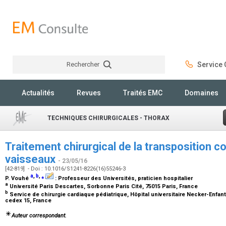
Rechercher
Service C
Rechercher
Actualités
Revues
Traités EMC
Domaines
TECHNIQUES CHIRURGICALES - THORAX
Traitement chirurgical de la transposition c
vaisseaux
- 23/05/16
[42-819] - Doi : 10.1016/S1241-8226(16)55246-3
a
,
b
,
⁎
P. Vouhé
:
Professeur des Universités, praticien hospitalier
a
Université Paris Descartes, Sorbonne Paris Cité, 75015 Paris, France
b
Service de chirurgie cardiaque pédiatrique, Hôpital universitaire Necker-Enfan
cedex 15, France
Auteur correspondant.