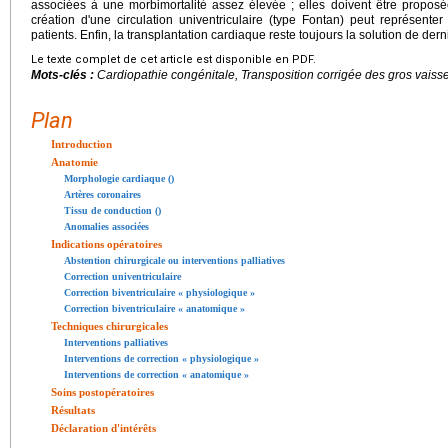
associées à une morbimortalité assez élevée ; elles doivent être proposé
création d'une circulation univentriculaire (type Fontan) peut représente
patients. Enfin, la transplantation cardiaque reste toujours la solution de dern
Le texte complet de cet article est disponible en PDF.
Mots-clés :
Cardiopathie congénitale, Transposition corrigée des gros vaiss
Plan
Introduction
Anatomie
Morphologie cardiaque ()
Artères coronaires
Tissu de conduction ()
Anomalies associées
Indications opératoires
Abstention chirurgicale ou interventions palliatives
Correction univentriculaire
Correction biventriculaire « physiologique »
Correction biventriculaire « anatomique »
Techniques chirurgicales
Interventions palliatives
Interventions de correction « physiologique »
Interventions de correction « anatomique »
Soins postopératoires
Résultats
Déclaration d'intérêts