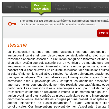
Résumé
Points
PDF
Article
Figures
Testez
Mots clés
essentiels
Bienvenue sur EM-consulte, la référence des professionnels de santé.
L’accès au texte intégral de cet article nécessite un abonnement.
EMC D
Résumé
La transposition corrigée des gros vaisseaux est une cardiopathie
auriculoventriculaire et une discordance ventriculoartérielle, d'où so
l'absence d'anomalie associée, la circulation sanguine est normale et une su
circulation systémique soit assurée par un ventricule de morphologie dro
fréquentes (communication interventriculaire, sténose pulmonaire, anoma
patients ont la chance d'avoir un équilibre satisfaisant des circulations pu
la suite d'interventions palliatives simples (cerclage pulmonaire, anastom
pas symptomatiques. Chez les patients symptomatiques, deux types d'interve
corrections dites « physiologiques » corrigent les anomalies associées 
anormale ; elles donnent globalement des résultats peu satisfaisants et do
particuliers. Les corrections dites « anatomiques » ont pour but de corrig
l'architecture cardiaque en replaçant le ventricule de morphologie gauche 
auriculoventriculaire est corrigée au niveau auriculaire par une interventio
discordance ventriculoartérielle est corrigée par une procédure adaptée à 
artériel, intervention de Rastelli/réparation à l'étage ventriculaire [R
conotroncale). Ces interventions peuvent donner d'excellents résultats