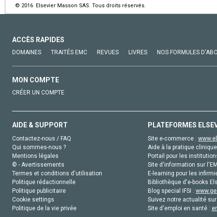
© 2016 Elsevier Masson SAS. Tous droits réservés.
ACCÈS RAPIDES
DOMAINES
TRAITÉS EMC
REVUES
LIVRES
NOS FORMULES D'AB
MON COMPTE
CRÉER UN COMPTE
AIDE & SUPPORT
PLATEFORMES ELSE
Contactez-nous / FAQ
Site e-commerce :
www.el
Qui sommes-nous ?
Aide à la pratique clinique
Mentions légales
Portail pour les institution
© - Avertissements
Site d'information sur l'E
Termes et conditions d'utilisation
E-learning pour les infirmi
Politique rédactionnelle
Bibliothèque d'e-books Els
Politique publicitaire
Blog special IFSI :
www.gen
Cookie settings
Suivez notre actualité sur
Politique de la vie privée
Site d'emploi en santé :
e