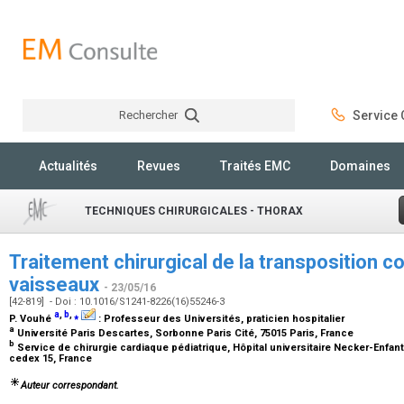
Rechercher
Service C
Rechercher
Actualités
Revues
Traités EMC
Domaines
TECHNIQUES CHIRURGICALES - THORAX
Traitement chirurgical de la transposition c
vaisseaux
- 23/05/16
[42-819] - Doi : 10.1016/S1241-8226(16)55246-3
a
,
b
,
⁎
P. Vouhé
:
Professeur des Universités, praticien hospitalier
a
Université Paris Descartes, Sorbonne Paris Cité, 75015 Paris, France
b
Service de chirurgie cardiaque pédiatrique, Hôpital universitaire Necker-Enfan
cedex 15, France
Auteur correspondant.