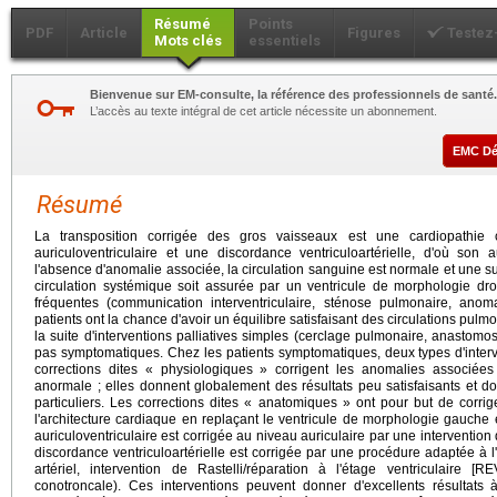
Résumé
Points
PDF
Article
Figures
Testez
Mots clés
essentiels
Bienvenue sur EM-consulte, la référence des professionnels de santé.
L’accès au texte intégral de cet article nécessite un abonnement.
EMC D
Résumé
La transposition corrigée des gros vaisseaux est une cardiopathie
auriculoventriculaire et une discordance ventriculoartérielle, d'où so
l'absence d'anomalie associée, la circulation sanguine est normale et une su
circulation systémique soit assurée par un ventricule de morphologie dro
fréquentes (communication interventriculaire, sténose pulmonaire, anoma
patients ont la chance d'avoir un équilibre satisfaisant des circulations pu
la suite d'interventions palliatives simples (cerclage pulmonaire, anastom
pas symptomatiques. Chez les patients symptomatiques, deux types d'interve
corrections dites « physiologiques » corrigent les anomalies associées 
anormale ; elles donnent globalement des résultats peu satisfaisants et do
particuliers. Les corrections dites « anatomiques » ont pour but de corrig
l'architecture cardiaque en replaçant le ventricule de morphologie gauche 
auriculoventriculaire est corrigée au niveau auriculaire par une interventio
discordance ventriculoartérielle est corrigée par une procédure adaptée à 
artériel, intervention de Rastelli/réparation à l'étage ventriculaire [R
conotroncale). Ces interventions peuvent donner d'excellents résultats