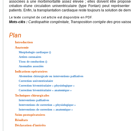
associées à une morbimortalité assez élevée ; elles doivent être proposé
création d'une circulation univentriculaire (type Fontan) peut représente
patients. Enfin, la transplantation cardiaque reste toujours la solution de dern
Le texte complet de cet article est disponible en PDF.
Mots-clés :
Cardiopathie congénitale, Transposition corrigée des gros vaiss
Plan
Introduction
Anatomie
Morphologie cardiaque ()
Artères coronaires
Tissu de conduction ()
Anomalies associées
Indications opératoires
Abstention chirurgicale ou interventions palliatives
Correction univentriculaire
Correction biventriculaire « physiologique »
Correction biventriculaire « anatomique »
Techniques chirurgicales
Interventions palliatives
Interventions de correction « physiologique »
Interventions de correction « anatomique »
Soins postopératoires
Résultats
Déclaration d'intérêts