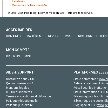
Conclusion
Déclaration de liens d’intérêts
© 2016 CEO. Publié par Elsevier Masson SAS. Tous droits réservés.
ACCÈS RAPIDES
DOMAINES
TRAITÉS EMC
REVUES
LIVRES
NOS FORMULES D'AB
MON COMPTE
CRÉER UN COMPTE
AIDE & SUPPORT
PLATEFORMES ELSE
Contactez-nous / FAQ
Site e-commerce :
www.el
Qui sommes-nous ?
Aide à la pratique clinique
Mentions légales
Portail pour les institution
© - Avertissements
Site d'information sur l'E
Termes et conditions d'utilisation
E-learning pour les infirmi
Politique rédactionnelle
Bibliothèque d'e-books Els
Politique publicitaire
Blog special IFSI :
www.gen