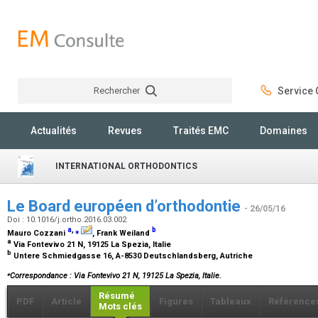
Rechercher
Service C
Rechercher
Actualités
Revues
Traités EMC
Domaines
INTERNATIONAL ORTHODONTICS
Le Board européen d’orthodontie
- 26/05/16
Doi : 10.1016/j.ortho.2016.03.002
a
,
⁎
b
Mauro Cozzani
, Frank Weiland
a
Via Fontevivo 21 N, 19125 La Spezia, Italie
b
Untere Schmiedgasse 16, A-8530 Deutschlandsberg, Autriche
⁎
Correspondance : Via Fontevivo 21 N, 19125 La Spezia, Italie.
Résumé
PDF
Article
Figures
Tableaux
Référence
Mots clés