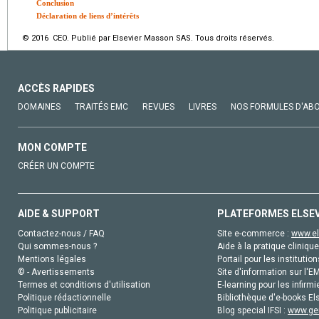
Conclusion
Déclaration de liens d’intérêts
© 2016 CEO. Publié par Elsevier Masson SAS. Tous droits réservés.
ACCÈS RAPIDES
DOMAINES
TRAITÉS EMC
REVUES
LIVRES
NOS FORMULES D'AB
MON COMPTE
CRÉER UN COMPTE
AIDE & SUPPORT
PLATEFORMES ELSE
Contactez-nous / FAQ
Site e-commerce :
www.el
Qui sommes-nous ?
Aide à la pratique clinique
Mentions légales
Portail pour les institution
© - Avertissements
Site d'information sur l'E
Termes et conditions d'utilisation
E-learning pour les infirmi
Politique rédactionnelle
Bibliothèque d'e-books Els
Politique publicitaire
Blog special IFSI :
www.gen