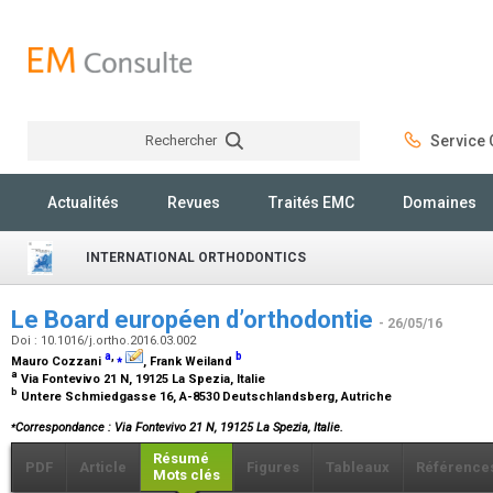
Rechercher
Service C
Rechercher
Actualités
Revues
Traités EMC
Domaines
INTERNATIONAL ORTHODONTICS
Le Board européen d’orthodontie
- 26/05/16
Doi : 10.1016/j.ortho.2016.03.002
a
,
⁎
b
Mauro Cozzani
, Frank Weiland
a
Via Fontevivo 21 N, 19125 La Spezia, Italie
b
Untere Schmiedgasse 16, A-8530 Deutschlandsberg, Autriche
⁎
Correspondance : Via Fontevivo 21 N, 19125 La Spezia, Italie.
Résumé
PDF
Article
Figures
Tableaux
Référence
Mots clés