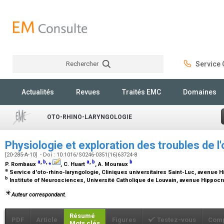
Rechercher
Service C
Rechercher
Actualités
Revues
Traités EMC
Domaines
OTO-RHINO-LARYNGOLOGIE
Physiologie et exploration des troubles de l
[20-285-A-10] - Doi : 10.1016/S0246-0351(16)63724-8
a
,
b
,
⁎
a
,
b
b
P. Rombaux
, C. Huart
, A. Mouraux
a
Service d'oto-rhino-laryngologie, Cliniques universitaires Saint-Luc, avenue H
b
Institute of Neurosciences, Université Catholique de Louvain, avenue Hippocra
Auteur correspondant.
Résumé
PDF
Article
Figures
Testez-vous
Comp
Mots clés