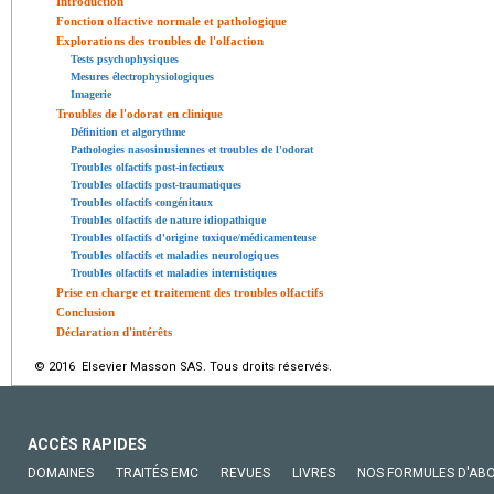
Introduction
Fonction olfactive normale et pathologique
Explorations des troubles de l'olfaction
Tests psychophysiques
Mesures électrophysiologiques
Imagerie
Troubles de l'odorat en clinique
Définition et algorythme
Pathologies nasosinusiennes et troubles de l'odorat
Troubles olfactifs post-infectieux
Troubles olfactifs post-traumatiques
Troubles olfactifs congénitaux
Troubles olfactifs de nature idiopathique
Troubles olfactifs d'origine toxique/médicamenteuse
Troubles olfactifs et maladies neurologiques
Troubles olfactifs et maladies internistiques
Prise en charge et traitement des troubles olfactifs
Conclusion
Déclaration d'intérêts
© 2016 Elsevier Masson SAS. Tous droits réservés.
ACCÈS RAPIDES
DOMAINES
TRAITÉS EMC
REVUES
LIVRES
NOS FORMULES D'AB