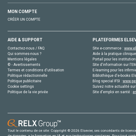
MON COMPTE
CRÉER UN COMPTE
AIDE & SUPPORT
PLATEFORMES ELSE
Contactez-nous / FAQ
Site e-commerce :
www.el
Qui sommes-nous ?
Aide à la pratique clinique
Mentions légales
Portail pour les institution
© - Avertissements
Site d'information sur l'E
Termes et conditions d'utilisation
E-learning pour les infirmi
Politique rédactionnelle
Bibliothèque d'e-books Els
Politique publicitaire
Blog special IFSI :
www.gen
Cookie settings
Suivez notre actualité sur
Politique de la vie privée
Site d'emploi en santé :
e
Tout le contenu de ce site: Copyright © 2026 Elsevier, ses concédants de licence e
de données, a la formation en IA et aux technologies similaires. Pour tout con