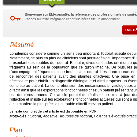
Bienvenue sur EM-consulte, la référence des professionnels de santé.
L’accès au texte intégral de cet article nécessite un abonnement.
EMC D
Résumé
Longtemps considéré comme un sens peu important, l'odorat suscite depuis
Notamment, de plus en plus de cliniciens sont persuadés de l'importance d'u
présentant des troubles de l'odorat. En outre, diverses études ont montré qu
fréquents au sein de la population que ce qu'on imagine. De plus, les 
s'accompagnent fréquemment de troubles de l'odorat. Il est donc courant en
de rencontrer des patients ayant des plaintes olfactives. Une prise e
nécessaire pour établir un diagnostic étiologique et ainsi proposer un évent
complète au patient. La compréhension des mécanismes physiologiques à 
olfactif ainsi que les explorations fonctionnelles chez un patient présentant u
ces dernières années. Cet article permet de réaliser une mise à jour d
l'olfaction et insiste sur les explorations fonctionnelles actuelles qui sont à 
de la manière la plus précise un trouble olfactif chez un patient.
Le texte complet de cet article est disponible en PDF.
Mots-clés :
Odorat, Anosmie, Troubles de l'odorat, Potentiels évoqués olfactifs
Plan