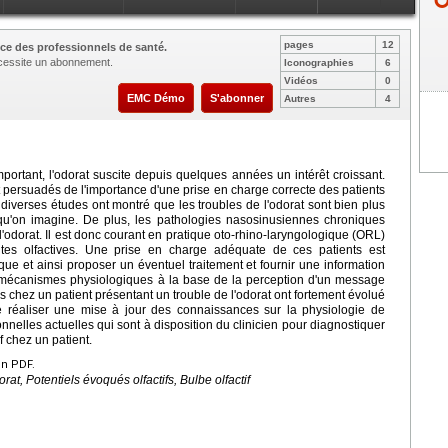
pages
12
ce des professionnels de santé.
nécessite un abonnement.
Iconographies
6
Vidéos
0
EMC Démo
S'abonner
Autres
4
tant, l'odorat suscite depuis quelques années un intérêt croissant.
 persuadés de l'importance d'une prise en charge correcte des patients
 diverses études ont montré que les troubles de l'odorat sont bien plus
qu'on imagine. De plus, les pathologies nasosinusiennes chroniques
odorat. Il est donc courant en pratique oto-rhino-laryngologique (ORL)
ntes olfactives. Une prise en charge adéquate de ces patients est
que et ainsi proposer un éventuel traitement et fournir une information
mécanismes physiologiques à la base de la perception d'un message
les chez un patient présentant un trouble de l'odorat ont fortement évolué
e réaliser une mise à jour des connaissances sur la physiologie de
tionnelles actuelles qui sont à disposition du clinicien pour diagnostiquer
f chez un patient.
en PDF.
at, Potentiels évoqués olfactifs, Bulbe olfactif