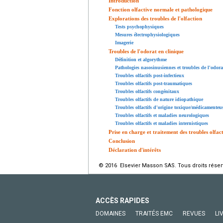
Introduction
Fonction olfactive normale et pathologique
Explorations des troubles de l'olfaction
Tests psychophysiques
Mesures électrophysiologiques
Imagerie
Troubles de l'odorat en clinique
Définition et algorythme
Pathologies nasosinusiennes et troubles de l'odora
Troubles olfactifs post-infectieux
Troubles olfactifs post-traumatiques
Troubles olfactifs congénitaux
Troubles olfactifs de nature idiopathique
Troubles olfactifs d'origine toxique/médicamenteu
Troubles olfactifs et maladies neurologiques
Troubles olfactifs et maladies internistiques
Prise en charge et traitement des troubles olfact
Conclusion
Déclaration d'intérêts
© 2016 Elsevier Masson SAS. Tous droits réser
ACCÈS RAPIDES
DOMAINES
TRAITÉS EMC
REVUES
LI