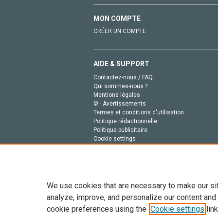
MON COMPTE
CRÉER UN COMPTE
AIDE & SUPPORT
Contactez-nous / FAQ
Qui sommes-nous ?
Mentions légales
© - Avertissements
Termes et conditions d'utilisation
Politique rédactionnelle
Politique publicitaire
Cookie settings
Politique de la vie privée
We use cookies that are necessary to make our si
analyze, improve, and personalize our content and
cookie preferences using the
Cookie settings
link
Tout le contenu de ce site: Copyright © 2026 Else
de données, a la formation en IA et aux technol