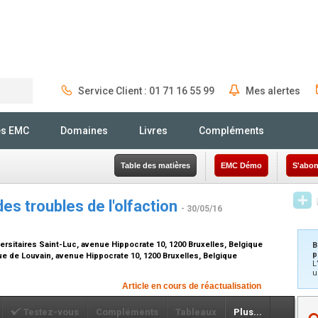
Service Client : 01 71 16 55 99
Mes alertes
Rechercher
és EMC
Domaines
Livres
Compléments
Table des matières
EMC Démo
S'abon
des troubles de l'olfaction
- 30/05/16
ersitaires Saint-Luc, avenue Hippocrate 10, 1200 Bruxelles, Belgique
B
p
ue de Louvain, avenue Hippocrate 10, 1200 Bruxelles, Belgique
L
u
Article en cours de réactualisation
Testez-vous
Compléments
Tableaux
Plus...