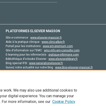
PLATEFORMES ELSEVIER MASSON
Site e-commerce :
www.elsevier-masson.fr
Aide à la pratique clinique :
www.clinicalkey.fr
Portail pour les institutions :
www.em-premium.com
Site d'information sur l'EMC :
emc-info.em-consulte.com
E-learning pour les infirmier(e)s :
pratique-infirmiere.com
Bibliothèque d'e-books Elsevier :
www.elsevierelibrary.fr
Blog special IFSI :
www.generationelsevier.fr
Suivez notre actualité sur notre blog :
www.blog-elsevier-masson.fr
Site d'emploi en santé :
emploisante.com
te work. We may also use additional cookies to
 your digital experience. You can manage your
. For more information, see our
Cookie Policy
vier, ses concédants de licence et ses contributeurs. Tout les droits sont réservés, y 
ogies similaires. Pour tout contenu en libre accès, les conditions de licence Creati