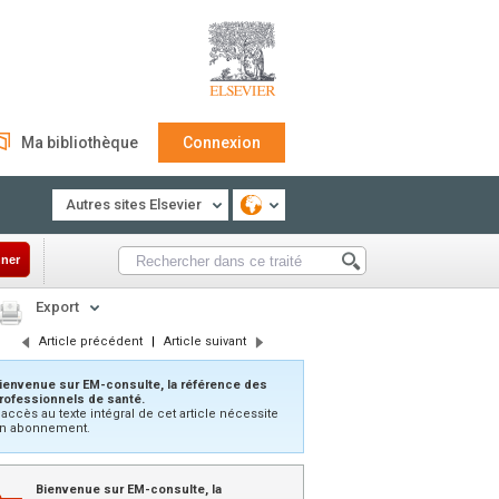
Ma bibliothèque
Connexion
Autres sites Elsevier
ner
Export
Article précédent
|
Article suivant
ienvenue sur EM-consulte, la référence des
rofessionnels de santé.
’accès au texte intégral de cet article nécessite
n abonnement.
Bienvenue sur EM-consulte, la