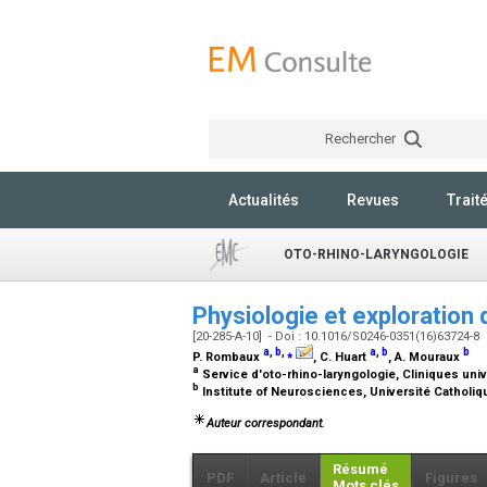
Rechercher
Actualités
Revues
Trait
OTO-RHINO-LARYNGOLOGIE
Physiologie et exploration 
[20-285-A-10] - Doi : 10.1016/S0246-0351(16)63724-8
a
,
b
,
⁎
a
,
b
b
P. Rombaux
, C. Huart
, A. Mouraux
a
Service d'oto-rhino-laryngologie, Cliniques univ
b
Institute of Neurosciences, Université Catholiq
Auteur correspondant.
Résumé
PDF
Article
Figures
Mots clés