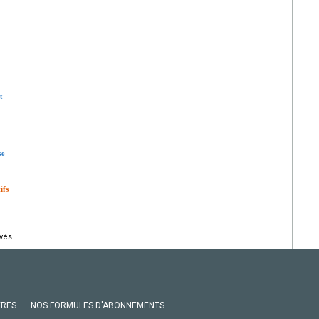
t
se
ifs
vés.
VRES
NOS FORMULES D'ABONNEMENTS