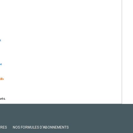
t
se
ifs
vés.
VRES
NOS FORMULES D'ABONNEMENTS