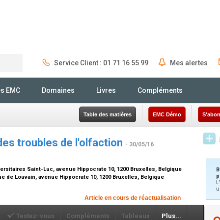
Service Client : 01 71 16 55 99
Mes alertes
Rechercher
és EMC
Domaines
Livres
Compléments
Table des matières
EMC Démo
S'abon
des troubles de l'olfaction
- 30/05/16
ersitaires Saint-Luc, avenue Hippocrate 10, 1200 Bruxelles, Belgique
B
p
ue de Louvain, avenue Hippocrate 10, 1200 Bruxelles, Belgique
L
u
Article en cours de réactualisation
Testez-vous
Compléments
Tableaux
Plus...