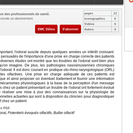
pages
12
ce des professionnels de santé.
nécessite un abonnement.
Iconographies
6
Vidéos
0
EMC Démo
S'abonner
Autres
4
tant, l'odorat suscite depuis quelques années un intérêt croissant.
 persuadés de l'importance d'une prise en charge correcte des patients
 diverses études ont montré que les troubles de l'odorat sont bien plus
qu'on imagine. De plus, les pathologies nasosinusiennes chroniques
odorat. Il est donc courant en pratique oto-rhino-laryngologique (ORL)
ntes olfactives. Une prise en charge adéquate de ces patients est
que et ainsi proposer un éventuel traitement et fournir une information
mécanismes physiologiques à la base de la perception d'un message
les chez un patient présentant un trouble de l'odorat ont fortement évolué
e réaliser une mise à jour des connaissances sur la physiologie de
tionnelles actuelles qui sont à disposition du clinicien pour diagnostiquer
f chez un patient.
en PDF.
at, Potentiels évoqués olfactifs, Bulbe olfactif