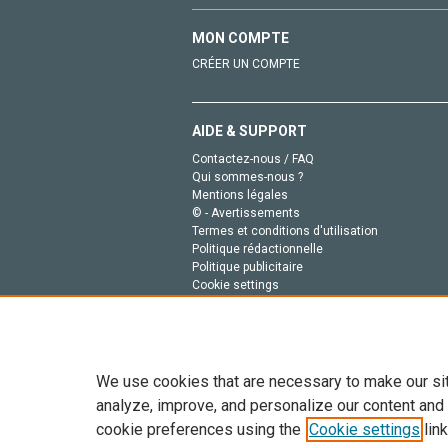
MON COMPTE
CRÉER UN COMPTE
AIDE & SUPPORT
Contactez-nous / FAQ
Qui sommes-nous ?
Mentions légales
© - Avertissements
Termes et conditions d'utilisation
Politique rédactionnelle
Politique publicitaire
Cookie settings
Politique de la vie privée
We use cookies that are necessary to make our si
analyze, improve, and personalize our content and
cookie preferences using the
Cookie settings
link
Tout le contenu de ce site: Copyright © 2026 Else
de données, a la formation en IA et aux technol