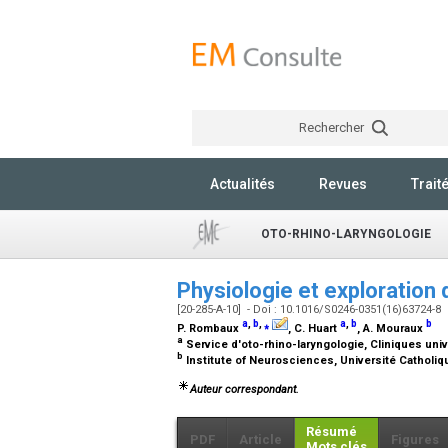
Rechercher
Actualités
Revues
Trait
OTO-RHINO-LARYNGOLOGIE
Physiologie et exploration 
[20-285-A-10] - Doi : 10.1016/S0246-0351(16)63724-8
a
,
b
,
⁎
a
,
b
b
P. Rombaux
, C. Huart
, A. Mouraux
a
Service d'oto-rhino-laryngologie, Cliniques univ
b
Institute of Neurosciences, Université Catholiq
Auteur correspondant.
Résumé
PDF
Article
Figures
Mots clés