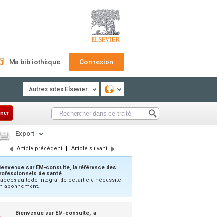
Ma bibliothèque
Connexion
Autres sites Elsevier
ner
Export
Article précédent
|
Article suivant
ienvenue sur EM-consulte, la référence des
rofessionnels de santé.
’accès au texte intégral de cet article nécessite
n abonnement.
Bienvenue sur EM-consulte, la