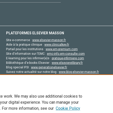
PLATEFORMES ELSEVIER MASSON
Site e-commerce :
www.elsevier-masson.fr
Aide à la pratique clinique :
www.clinicalkey.fr
Portail pour les institutions :
www.em-premium.com
Site d'information sur l'EMC :
emc-info.em-consulte.com
E-learning pour les infirmier(e)s :
pratique-infirmiere.com
Bibliothèque d'e-books Elsevier :
www.elsevierelibrary.fr
Blog special IFSI :
www.generationelsevier.fr
Suivez notre actualité sur notre blog :
www.blog-elsevier-masson.fr
Site d'emploi en santé :
emploisante.com
te work. We may also use additional cookies to
 your digital experience. You can manage your
. For more information, see our
Cookie Policy
vier, ses concédants de licence et ses contributeurs. Tout les droits sont réservés, y 
ogies similaires. Pour tout contenu en libre accès, les conditions de licence Creati