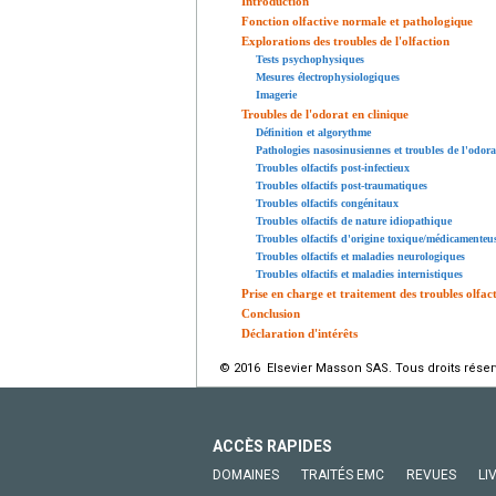
Introduction
Fonction olfactive normale et pathologique
Explorations des troubles de l'olfaction
Tests psychophysiques
Mesures électrophysiologiques
Imagerie
Troubles de l'odorat en clinique
Définition et algorythme
Pathologies nasosinusiennes et troubles de l'odora
Troubles olfactifs post-infectieux
Troubles olfactifs post-traumatiques
Troubles olfactifs congénitaux
Troubles olfactifs de nature idiopathique
Troubles olfactifs d'origine toxique/médicamenteu
Troubles olfactifs et maladies neurologiques
Troubles olfactifs et maladies internistiques
Prise en charge et traitement des troubles olfact
Conclusion
Déclaration d'intérêts
© 2016 Elsevier Masson SAS. Tous droits réser
ACCÈS RAPIDES
DOMAINES
TRAITÉS EMC
REVUES
LI