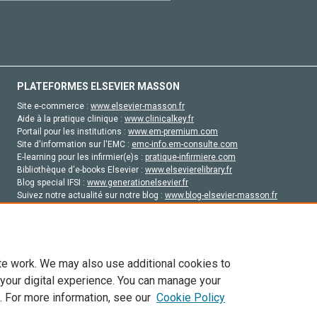
PLATEFORMES ELSEVIER MASSON
Site e-commerce :
www.elsevier-masson.fr
Aide à la pratique clinique :
www.clinicalkey.fr
Portail pour les institutions :
www.em-premium.com
Site d'information sur l'EMC :
emc-info.em-consulte.com
E-learning pour les infirmier(e)s :
pratique-infirmiere.com
Bibliothèque d'e-books Elsevier :
www.elsevierelibrary.fr
Blog special IFSI :
www.generationelsevier.fr
Suivez notre actualité sur notre blog :
www.blog-elsevier-masson.fr
Site d'emploi en santé :
emploisante.com
te work. We may also use additional cookies to
 your digital experience. You can manage your
. For more information, see our
Cookie Policy
vier, ses concédants de licence et ses contributeurs. Tout les droits sont réservés, y 
ogies similaires. Pour tout contenu en libre accès, les conditions de licence Creati