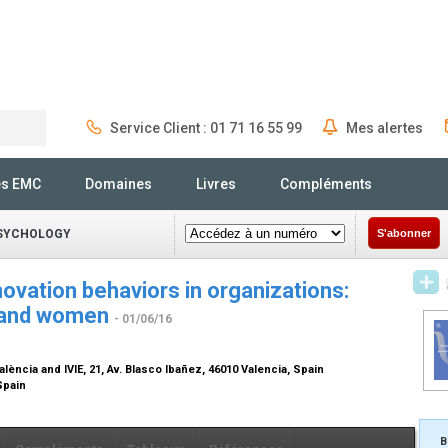
Service Client : 01 71 16 55 99
Mes alertes
Rechercher
és EMC
Domaines
Livres
Compléments
PSYCHOLOGY
S'abonner
ovation behaviors in organizations:
 and women
- 01/06/16
lència and IVIE, 21, Av. Blasco Ibañez, 46010 Valencia, Spain
 Spain
B