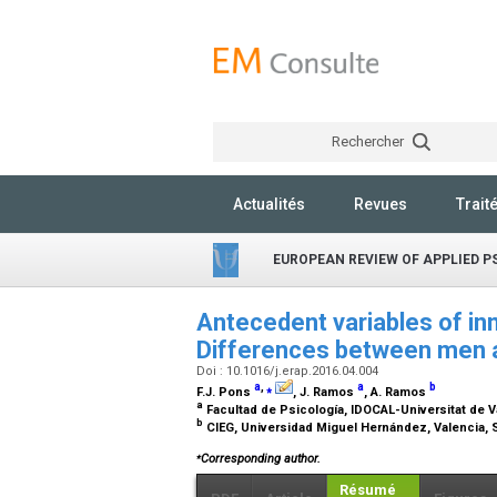
Rechercher
Actualités
Revues
Trait
EUROPEAN REVIEW OF APPLIED 
Antecedent variables of inn
Differences between men
Doi : 10.1016/j.erap.2016.04.004
a
,
⁎
a
b
F.J. Pons
, J. Ramos
, A. Ramos
a
Facultad de Psicología, IDOCAL-Universitat de Va
b
CIEG, Universidad Miguel Hernández, Valencia,
⁎
Corresponding author.
Résumé