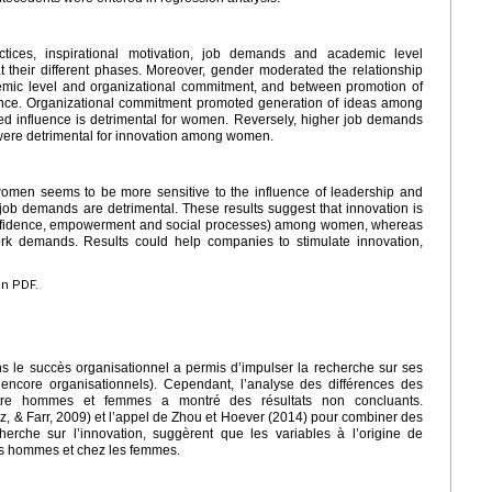
actices, inspirational motivation, job demands and academic level
at their different phases. Moreover, gender moderated the relationship
mic level and organizational commitment, and between promotion of
ence. Organizational commitment promoted generation of ideas among
 influence is detrimental for women. Reversely, higher job demands
were detrimental for innovation among women.
women seems to be more sensitive to the influence of leadership and
job demands are detrimental. These results suggest that innovation is
f-confidence, empowerment and social processes) among women, whereas
rk demands. Results could help companies to stimulate innovation,
en PDF.
ns le succès organisationnel a permis d’impulser la recherche sur ses
u encore organisationnels). Cependant, l’analyse des différences des
entre hommes et femmes a montré des résultats non concluants.
z, & Farr, 2009) et l’appel de Zhou et Hoever (2014) pour combiner des
herche sur l’innovation, suggèrent que les variables à l’origine de
 les hommes et chez les femmes.