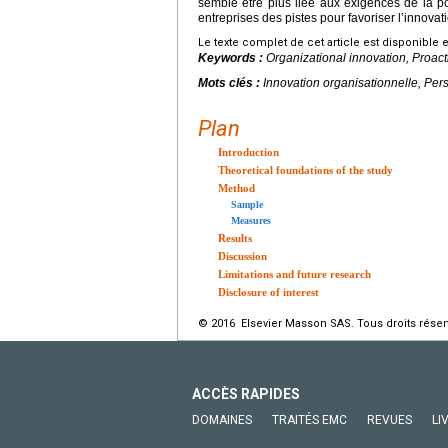
semble être plus liée aux exigences de la po
entreprises des pistes pour favoriser l’innovat
Le texte complet de cet article est disponible 
Keywords :
Organizational innovation, Proact
Mots clés :
Innovation organisationnelle, Per
Plan
Introduction
Theoretical foundations of the study
Method
Sample
Measures
Results
Discussion
Limitations and future research
Disclosure of interest
© 2016 Elsevier Masson SAS. Tous droits réser
ACCÈS RAPIDES
DOMAINES
TRAITÉS EMC
REVUES
LI