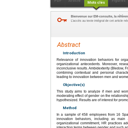
PDF
Article
Figures
Mots clés
Bienvenue sur EM-consulte, la référen
L’accès au texte intégral de cet article 
Abstract
Introduction
Relevance of innovation behaviors for organ
organizational antecedents. Moreover, re
inconclusive results. Ambidexterity (Bledow, F
combining contextual and personal characte
leading to innovation between men and women
Objective(s)
This study aims to analyze if men and wome
moderating effect of gender on the relationsh
hypothesized. Results are of interest for pr
Method
In a sample of 458 employees from 16 Span
innovation behaviors, including as main 
organizational commitment, HR practices addr
interaction terms between gender and such an