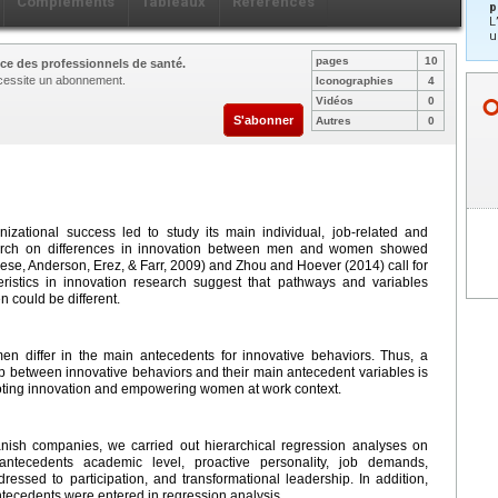
Compléments
Tableaux
Références
p
L
u
pages
10
ce des professionnels de santé.
nécessite un abonnement.
Iconographies
4
Vidéos
0
S'abonner
Autres
0
izational success led to study its main individual, job-related and
search on differences in innovation between men and women showed
rese, Anderson, Erez, & Farr, 2009) and Zhou and Hoever (2014) call for
ristics in innovation research suggest that pathways and variables
 could be different.
n differ in the main antecedents for innovative behaviors. Thus, a
ip between innovative behaviors and their main antecedent variables is
omoting innovation and empowering women at work context.
ish companies, we carried out hierarchical regression analyses on
antecedents academic level, proactive personality, job demands,
essed to participation, and transformational leadership. In addition,
tecedents were entered in regression analysis.