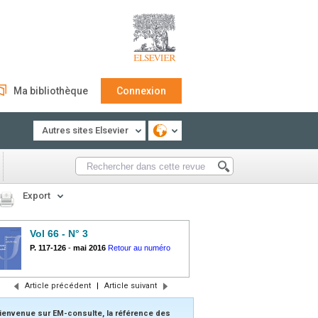
Ma bibliothèque
Connexion
Autres sites Elsevier
Export
Vol 66 - N° 3
P. 117-126
-
mai 2016
Retour au numéro
Article précédent
|
Article suivant
ienvenue sur EM-consulte, la référence des