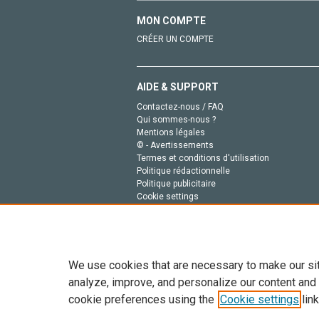
MON COMPTE
CRÉER UN COMPTE
AIDE & SUPPORT
Contactez-nous / FAQ
Qui sommes-nous ?
Mentions légales
© - Avertissements
Termes et conditions d'utilisation
Politique rédactionnelle
Politique publicitaire
Cookie settings
Politique de la vie privée
We use cookies that are necessary to make our si
analyze, improve, and personalize our content and
cookie preferences using the
Cookie settings
link
Tout le contenu de ce site: Copyright © 2026 Else
de données, a la formation en IA et aux technol