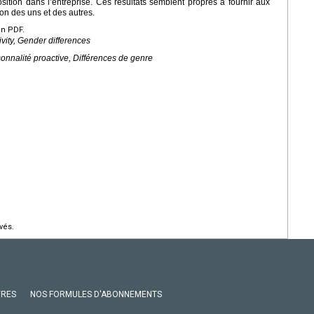
sition dans l’entreprise. Ces résultats semblent propres à fournir aux
ion des uns et des autres.
en PDF.
ivity, Gender differences
sonnalité proactive, Différences de genre
vés.
VRES
NOS FORMULES D'ABONNEMENTS