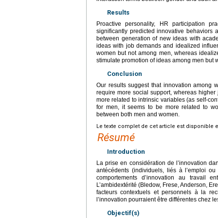
Results
Proactive personality, HR participation pr
significantly predicted innovative behaviors 
between generation of new ideas with acade
ideas with job demands and idealized influ
women but not among men, whereas idealized
stimulate promotion of ideas among men but 
Conclusion
Our results suggest that innovation among 
require more social support, whereas higher 
more related to intrinsic variables (as sel
for men, it seems to be more related to wo
between both men and women.
Le texte complet de cet article est disponible 
Résumé
Introduction
La prise en considération de l’innovation da
antécédents (individuels, liés à l’emploi o
comportements d’innovation au travail 
L’ambidextérité (Bledow, Frese, Anderson, Ere
facteurs contextuels et personnels à la rec
l’innovation pourraient être différentes chez
Objectif(s)