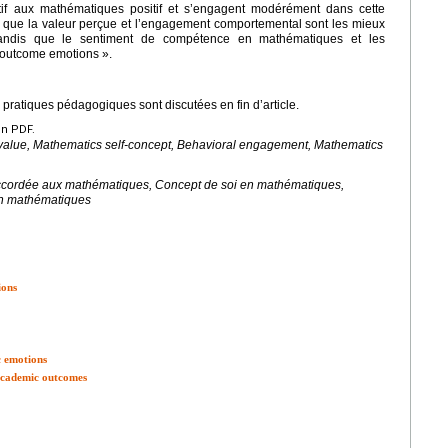
tif aux mathématiques positif et s’engagent modérément dans cette
nt que la valeur perçue et l’engagement comportemental sont les mieux
 tandis que le sentiment de compétence en mathématiques et les
« outcome emotions ».
 pratiques pédagogiques sont discutées en fin d’article.
en PDF.
alue, Mathematics self-concept, Behavioral engagement, Mathematics
cordée aux mathématiques, Concept de soi en mathématiques,
n mathématiques
ions
c emotions
academic outcomes