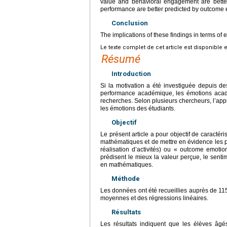
value and behavioral engagement are better
performance are better predicted by outcome 
Conclusion
The implications of these findings in terms of 
Le texte complet de cet article est disponible 
Résumé
Introduction
Si la motivation a été investiguée depuis 
performance académique, les émotions acadé
recherches. Selon plusieurs chercheurs, l’ap
les émotions des étudiants.
Objectif
Le présent article a pour objectif de caractér
mathématiques et de mettre en évidence les pa
réalisation d’activités) ou « outcome emotio
prédisent le mieux la valeur perçue, le sen
en mathématiques.
Méthode
Les données ont été recueillies auprès de 115
moyennes et des régressions linéaires.
Résultats
Les résultats indiquent que les élèves âgé