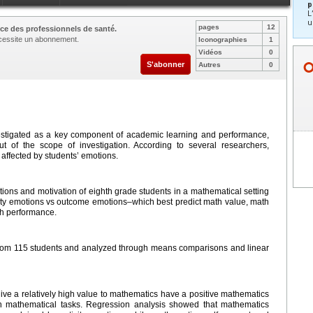
p
L
u
pages
12
ce des professionnels de santé.
nécessite un abonnement.
Iconographies
1
Vidéos
0
S'abonner
Autres
0
vestigated as a key component of academic learning and performance,
 of the scope of investigation. According to several researchers,
 affected by students’ emotions.
tions and motivation of eighth grade students in a mathematical setting
ivity emotions vs outcome emotions–which best predict math value, math
h performance.
from 115 students and analyzed through means comparisons and linear
give a relatively high value to mathematics have a positive mathematics
n mathematical tasks. Regression analysis showed that mathematics