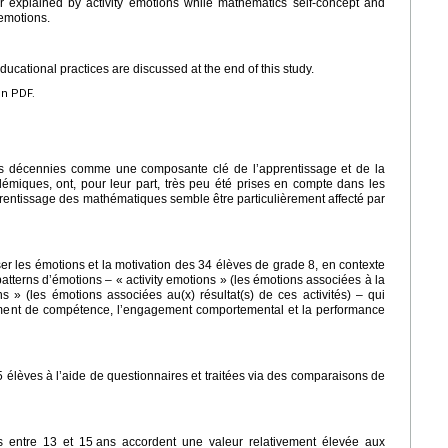
 explained by activity emotions while mathematics self-concept and
emotions.
educational practices are discussed at the end of this study.
en PDF.
des décennies comme une composante clé de l’apprentissage et de la
miques, ont, pour leur part, très peu été prises en compte dans les
prentissage des mathématiques semble être particulièrement affecté par
iser les émotions et la motivation des 34 élèves de grade 8, en contexte
tterns d’émotions – « activity emotions » (les émotions associées à la
ns » (les émotions associées au(x) résultat(s) de ces activités) – qui
timent de compétence, l’engagement comportemental et la performance
 élèves à l’aide de questionnaires et traitées via des comparaisons de
s entre 13 et 15
ans accordent une valeur relativement élevée aux