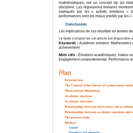
mathématiques, ont un concept de soi rela
discipline. Les régressions linéaires montre
expliqués par les « activity emotions »
performances sont les mieux prédits par les 
Conclusion
Les implications de ces résultats en termes de
Le texte complet de cet article est disponible 
Keywords :
Academic emotion, Mathematics v
achievement
Mots clés :
Émotions académiques, Valeur ac
Engagement comportemental, Performance e
Plan
Introduction
The Control-Value theory of achievement emot
Motivational dimensions
Academic emotions
Academic outcomes
Relationships between motivation and academi
Relationships between academic emotions and 
The present study
Method
Sample
Procedure and measures