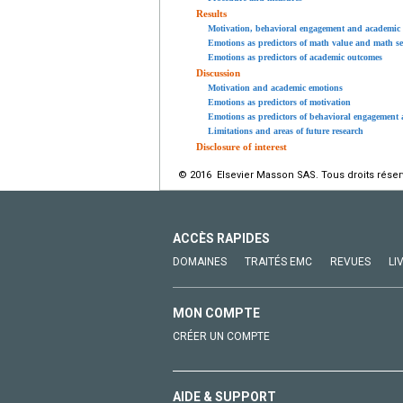
Results
Motivation, behavioral engagement and academic
Emotions as predictors of math value and math se
Emotions as predictors of academic outcomes
Discussion
Motivation and academic emotions
Emotions as predictors of motivation
Emotions as predictors of behavioral engagement
Limitations and areas of future research
Disclosure of interest
© 2016 Elsevier Masson SAS. Tous droits réser
ACCÈS RAPIDES
DOMAINES
TRAITÉS EMC
REVUES
LI
MON COMPTE
CRÉER UN COMPTE
AIDE & SUPPORT