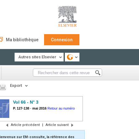
Ma bibliothèque
Connexion
Autres sites Elsevier
Export
Vol 66 - N° 3
P. 127-138
-
mai 2016
Retour au numéro
Article précédent
|
Article suivant
ienvenue sur EM-consulte, la référence des