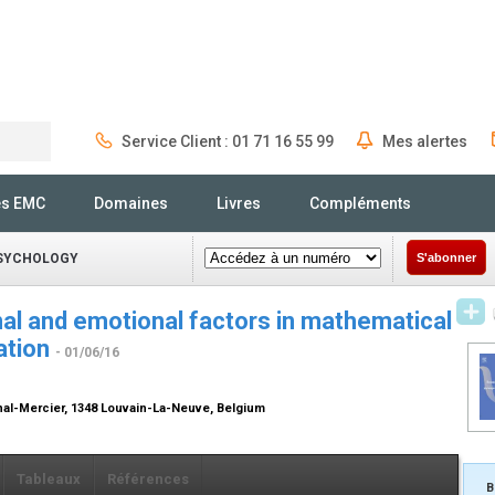
Service Client : 01 71 16 55 99
Mes alertes
Rechercher
és EMC
Domaines
Livres
Compléments
PSYCHOLOGY
S'abonner
nal and emotional factors in mathematical
ation
- 01/06/16
inal-Mercier, 1348 Louvain-La-Neuve, Belgium
Tableaux
Références
B