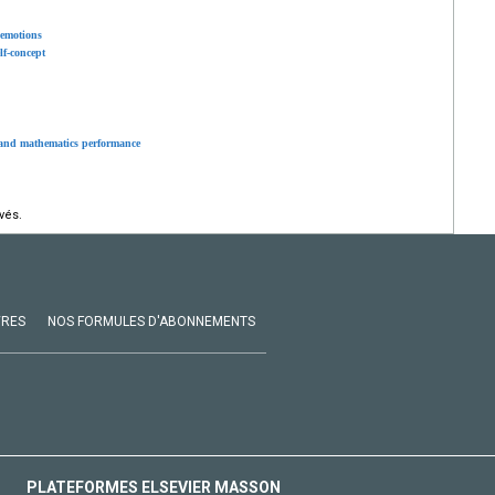
 emotions
lf-concept
 and mathematics performance
vés.
VRES
NOS FORMULES D'ABONNEMENTS
PLATEFORMES ELSEVIER MASSON