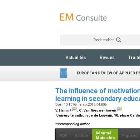
Rechercher
Actualités
Revues
Trait
EUROPEAN REVIEW OF APPLIED 
The influence of motivatio
learning in secondary educ
Doi : 10.1016/j.erap.2016.04.006
⁎
V. Hanin
, C. Van Nieuwenhoven
Université catholique de Louvain, 10, place Card
⁎
Corresponding author.
Résumé
PDF
Article
Figures
Mots clés