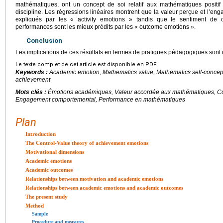
mathématiques, ont un concept de soi relatif aux mathématiques positi
discipline. Les régressions linéaires montrent que la valeur perçue et l’e
expliqués par les « activity emotions » tandis que le sentiment de
performances sont les mieux prédits par les « outcome emotions ».
Conclusion
Les implications de ces résultats en termes de pratiques pédagogiques sont di
Le texte complet de cet article est disponible en PDF.
Keywords :
Academic emotion, Mathematics value, Mathematics self-conce
achievement
Mots clés :
Émotions académiques, Valeur accordée aux mathématiques, Co
Engagement comportemental, Performance en mathématiques
Plan
Introduction
The Control-Value theory of achievement emotions
Motivational dimensions
Academic emotions
Academic outcomes
Relationships between motivation and academic emotions
Relationships between academic emotions and academic outcomes
The present study
Method
Sample
Procedure and measures