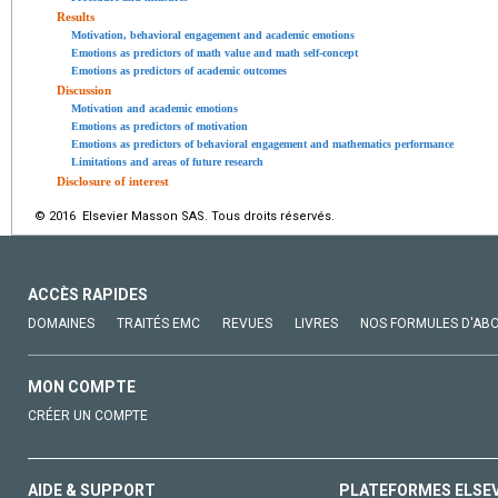
Results
Motivation, behavioral engagement and academic emotions
Emotions as predictors of math value and math self-concept
Emotions as predictors of academic outcomes
Discussion
Motivation and academic emotions
Emotions as predictors of motivation
Emotions as predictors of behavioral engagement and mathematics performance
Limitations and areas of future research
Disclosure of interest
© 2016 Elsevier Masson SAS. Tous droits réservés.
ACCÈS RAPIDES
DOMAINES
TRAITÉS EMC
REVUES
LIVRES
NOS FORMULES D'AB
MON COMPTE
CRÉER UN COMPTE
AIDE & SUPPORT
PLATEFORMES ELSE