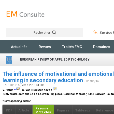
Rechercher
Service C
Rechercher
Actualités
Revues
Traités EMC
Domaines
EUROPEAN REVIEW OF APPLIED PSYCHOLOGY
The influence of motivational and emotional
learning in secondary education
- 01/06/16
Doi : 10.1016/j.erap.2016.04.006
⁎
V. Hanin
, C. Van Nieuwenhoven
Université catholique de Louvain, 10, place Cardinal-Mercier, 1348 Louvain-La-
⁎
Corresponding author.
Résumé
PDF
Article
Figures
Tableaux
Référence
Mots clés