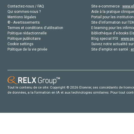
Contactez-nous / FAQ
Site e-commerce :
www.el
Qui sommes-nous ?
Aide à la pratique clinique
Mentions légales
Portail pour les institution
© - Avertissements
Site d'information sur l'E
Termes et conditions d'utilisation
E-learning pour les infirmi
Politique rédactionnelle
Bibliothèque d'e-books Els
Politique publicitaire
Blog special IFSI :
www.gen
Cookie settings
Suivez notre actualité sur
Politique de la vie privée
Site d'emploi en santé :
e
Tout le contenu de ce site: Copyright © 2026 Elsevier, ses concédants de licence e
de données, a la formation en IA et aux technologies similaires. Pour tout con