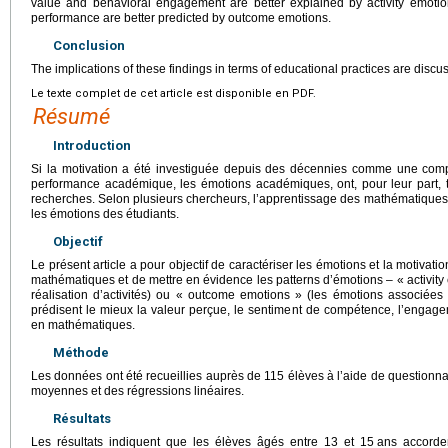
value and behavioral engagement are better explained by activity emoti
performance are better predicted by outcome emotions.
Conclusion
The implications of these findings in terms of educational practices are discus
Le texte complet de cet article est disponible en PDF.
Résumé
Introduction
Si la motivation a été investiguée depuis des décennies comme une comp
performance académique, les émotions académiques, ont, pour leur part, 
recherches. Selon plusieurs chercheurs, l’apprentissage des mathématiques 
les émotions des étudiants.
Objectif
Le présent article a pour objectif de caractériser les émotions et la motivat
mathématiques et de mettre en évidence les patterns d’émotions – « activity
réalisation d’activités) ou « outcome emotions » (les émotions associées a
prédisent le mieux la valeur perçue, le sentiment de compétence, l’engag
en mathématiques.
Méthode
Les données ont été recueillies auprès de 115 élèves à l’aide de questionna
moyennes et des régressions linéaires.
Résultats
Les résultats indiquent que les élèves âgés entre 13 et 15
ans accorde