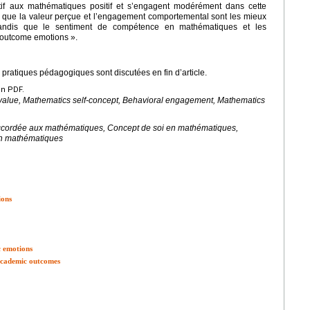
tif aux mathématiques positif et s’engagent modérément dans cette
nt que la valeur perçue et l’engagement comportemental sont les mieux
 tandis que le sentiment de compétence en mathématiques et les
« outcome emotions ».
 pratiques pédagogiques sont discutées en fin d’article.
en PDF.
alue, Mathematics self-concept, Behavioral engagement, Mathematics
cordée aux mathématiques, Concept de soi en mathématiques,
n mathématiques
ions
c emotions
academic outcomes