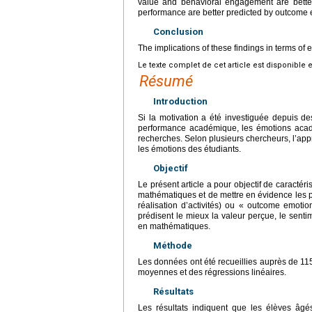
value and behavioral engagement are better
performance are better predicted by outcome 
Conclusion
The implications of these findings in terms of 
Le texte complet de cet article est disponible 
Résumé
Introduction
Si la motivation a été investiguée depuis 
performance académique, les émotions acadé
recherches. Selon plusieurs chercheurs, l’ap
les émotions des étudiants.
Objectif
Le présent article a pour objectif de caractér
mathématiques et de mettre en évidence les pa
réalisation d’activités) ou « outcome emotio
prédisent le mieux la valeur perçue, le sen
en mathématiques.
Méthode
Les données ont été recueillies auprès de 115
moyennes et des régressions linéaires.
Résultats
Les résultats indiquent que les élèves âgé