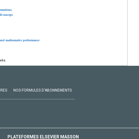
 emotions
lf-concept
 and mathematics performance
vés.
VRES
NOS FORMULES D'ABONNEMENTS
PLATEFORMES ELSEVIER MASSON