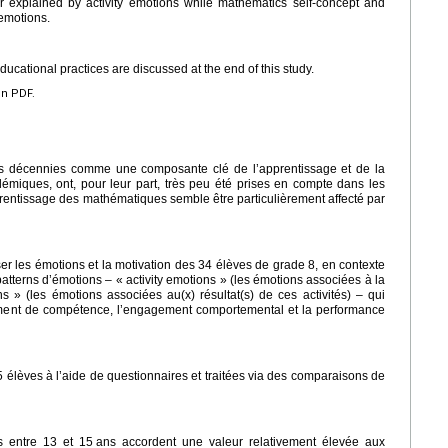
 explained by activity emotions while mathematics self-concept and
emotions.
educational practices are discussed at the end of this study.
en PDF.
des décennies comme une composante clé de l’apprentissage et de la
miques, ont, pour leur part, très peu été prises en compte dans les
prentissage des mathématiques semble être particulièrement affecté par
iser les émotions et la motivation des 34 élèves de grade 8, en contexte
tterns d’émotions – « activity emotions » (les émotions associées à la
ns » (les émotions associées au(x) résultat(s) de ces activités) – qui
timent de compétence, l’engagement comportemental et la performance
 élèves à l’aide de questionnaires et traitées via des comparaisons de
s entre 13 et 15
ans accordent une valeur relativement élevée aux