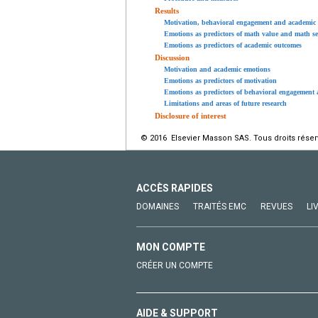
Results
Motivation, behavioral engagement and academic
Emotions as predictors of math value and math se
Emotions as predictors of academic outcomes
Discussion
Motivation and academic emotions
Emotions as predictors of motivation
Emotions as predictors of behavioral engagement
Limitations and areas of future research
Disclosure of interest
© 2016 Elsevier Masson SAS. Tous droits réser
ACCÈS RAPIDES
DOMAINES
TRAITÉS EMC
REVUES
LI
MON COMPTE
CRÉER UN COMPTE
AIDE & SUPPORT