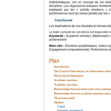
mathématiques, ont un concept de soi rela
discipline. Les régressions linéaires montre
expliqués par les « activity emotions »
performances sont les mieux prédits par les 
Conclusion
Les implications de ces résultats en termes de
Le texte complet de cet article est disponible 
Keywords :
Academic emotion, Mathematics v
achievement
Mots clés :
Émotions académiques, Valeur ac
Engagement comportemental, Performance e
Plan
Introduction
The Control-Value theory of achievement emot
Motivational dimensions
Academic emotions
Academic outcomes
Relationships between motivation and academi
Relationships between academic emotions and 
The present study
Method
Sample
Procedure and measures