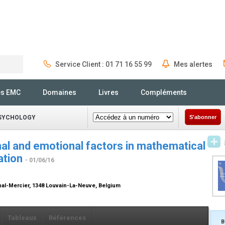
Service Client : 01 71 16 55 99
Mes alertes
Rechercher
és EMC
Domaines
Livres
Compléments
PSYCHOLOGY
S'abonner
nal and emotional factors in mathematical
ation
- 01/06/16
inal-Mercier, 1348 Louvain-La-Neuve, Belgium
Tableaux
Références
B