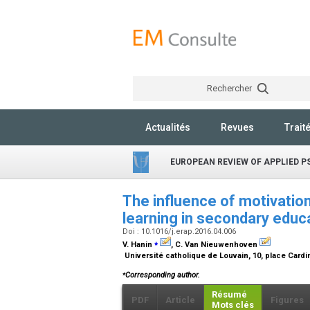
Rechercher
Actualités
Revues
Trait
EUROPEAN REVIEW OF APPLIED 
The influence of motivatio
learning in secondary educ
Doi : 10.1016/j.erap.2016.04.006
⁎
V. Hanin
, C. Van Nieuwenhoven
Université catholique de Louvain, 10, place Card
⁎
Corresponding author.
Résumé
PDF
Article
Figures
Mots clés