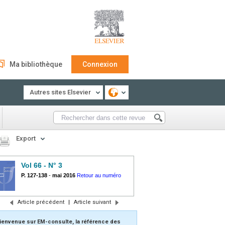
Ma bibliothèque
Connexion
Autres sites Elsevier
Export
Vol 66 - N° 3
P. 127-138
-
mai 2016
Retour au numéro
Article précédent
|
Article suivant
ienvenue sur EM-consulte, la référence des