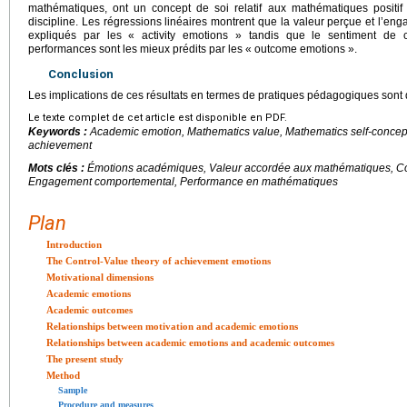
mathématiques, ont un concept de soi relatif aux mathématiques positi
discipline. Les régressions linéaires montrent que la valeur perçue et l’e
expliqués par les « activity emotions » tandis que le sentiment de
performances sont les mieux prédits par les « outcome emotions ».
Conclusion
Les implications de ces résultats en termes de pratiques pédagogiques sont di
Le texte complet de cet article est disponible en PDF.
Keywords :
Academic emotion, Mathematics value, Mathematics self-conce
achievement
Mots clés :
Émotions académiques, Valeur accordée aux mathématiques, Co
Engagement comportemental, Performance en mathématiques
Plan
Introduction
The Control-Value theory of achievement emotions
Motivational dimensions
Academic emotions
Academic outcomes
Relationships between motivation and academic emotions
Relationships between academic emotions and academic outcomes
The present study
Method
Sample
Procedure and measures