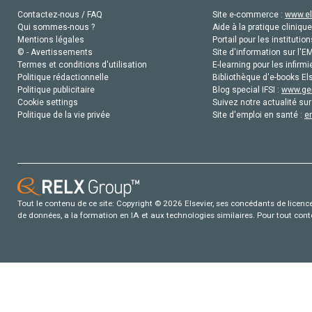
Contactez-nous / FAQ
Site e-commerce :
www.el
Qui sommes-nous ?
Aide à la pratique clinique
Mentions légales
Portail pour les institution
© - Avertissements
Site d'information sur l'E
Termes et conditions d'utilisation
E-learning pour les infirmi
Politique rédactionnelle
Bibliothèque d'e-books Els
Politique publicitaire
Blog special IFSI :
www.gen
Cookie settings
Suivez notre actualité sur
Politique de la vie privée
Site d'emploi en santé :
e
Tout le contenu de ce site: Copyright © 2026 Elsevier, ses concédants de licence e
de données, a la formation en IA et aux technologies similaires. Pour tout con