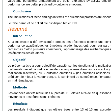
value and behavioral engagement are better explained by activity emoti
performance are better predicted by outcome emotions.
Conclusion
The implications of these findings in terms of educational practices are discus
Le texte complet de cet article est disponible en PDF.
Résumé
Introduction
Si la motivation a été investiguée depuis des décennies comme une comp
performance académique, les émotions académiques, ont, pour leur part, 
recherches. Selon plusieurs chercheurs, l’apprentissage des mathématiques 
les émotions des étudiants.
Objectif
Le présent article a pour objectif de caractériser les émotions et la motivat
mathématiques et de mettre en évidence les patterns d’émotions – « activity
réalisation d’activités) ou « outcome emotions » (les émotions associées a
prédisent le mieux la valeur perçue, le sentiment de compétence, l’engag
en mathématiques.
Méthode
Les données ont été recueillies auprès de 115 élèves à l’aide de questionna
moyennes et des régressions linéaires.
Résultats
Les résultats indiquent que les élèves âgés entre 13 et 15
ans accorde