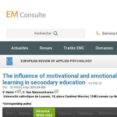
Rechercher
Service C
Rechercher
Actualités
Revues
Traités EMC
Domaines
EUROPEAN REVIEW OF APPLIED PSYCHOLOGY
The influence of motivational and emotional
learning in secondary education
- 01/06/16
Doi : 10.1016/j.erap.2016.04.006
⁎
V. Hanin
, C. Van Nieuwenhoven
Université catholique de Louvain, 10, place Cardinal-Mercier, 1348 Louvain-La-
⁎
Corresponding author.
Résumé
PDF
Article
Figures
Tableaux
Référence
Mots clés