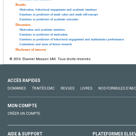
Results
Motivation, behavioral engagement and academic emotions
Emotions as predictors of math value and math self-concept
Emotions as predictors of academic outcomes
Discussion
Motivation and academic emotions
Emotions as predictors of motivation
Emotions as predictors of behavioral engagement and mathematics performance
Limitations and areas of future research
Disclosure of interest
© 2016 Elsevier Masson SAS. Tous droits réservés.
ACCÈS RAPIDES
DOMAINES
TRAITÉS EMC
REVUES
LIVRES
NOS FORMULES D'AB
MON COMPTE
CRÉER UN COMPTE
AIDE & SUPPORT
PLATEFORMES ELSE