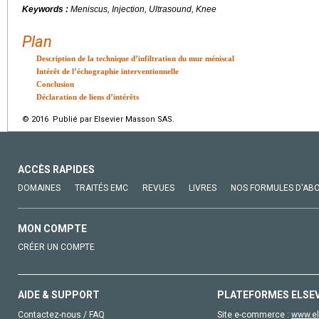
Keywords :
Meniscus, Injection, Ultrasound, Knee
Plan
Description de la technique d’infiltration du mur méniscal
Intérêt de l’échographie interventionnelle
Conclusion
Déclaration de liens d’intérêts
© 2016 Publié par Elsevier Masson SAS.
ACCÈS RAPIDES
DOMAINES
TRAITÉS EMC
REVUES
LIVRES
NOS FORMULES D'AB
MON COMPTE
CRÉER UN COMPTE
AIDE & SUPPORT
PLATEFORMES ELSE
Contactez-nous / FAQ
Site e-commerce :
www.el