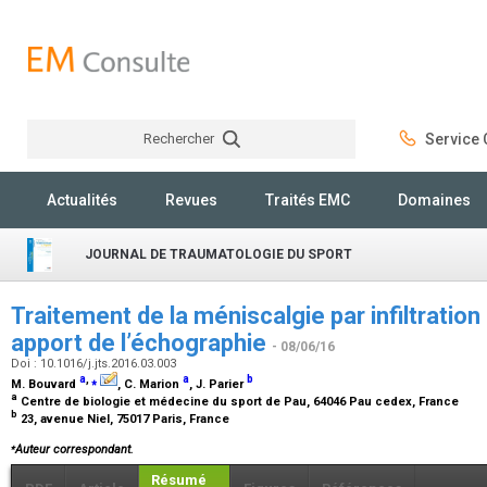
Rechercher
Service C
Rechercher
Actualités
Revues
Traités EMC
Domaines
JOURNAL DE TRAUMATOLOGIE DU SPORT
Traitement de la méniscalgie par infiltration 
apport de l’échographie
- 08/06/16
Doi : 10.1016/j.jts.2016.03.003
a
,
⁎
a
b
M. Bouvard
, C. Marion
, J. Parier
a
Centre de biologie et médecine du sport de Pau, 64046 Pau cedex, France
b
23, avenue Niel, 75017 Paris, France
⁎
Auteur correspondant.
Résumé