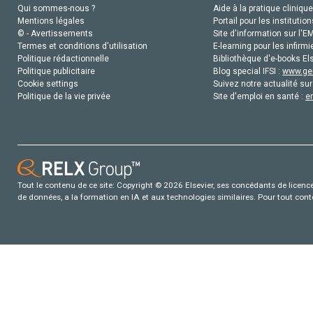
Qui sommes-nous ?
Aide à la pratique clinique
Mentions légales
Portail pour les institution
© - Avertissements
Site d'information sur l'E
Termes et conditions d'utilisation
E-learning pour les infirmi
Politique rédactionnelle
Bibliothèque d'e-books Els
Politique publicitaire
Blog special IFSI :
www.gen
Cookie settings
Suivez notre actualité sur
Politique de la vie privée
Site d'emploi en santé :
e
Tout le contenu de ce site: Copyright © 2026 Elsevier, ses concédants de licence e
de données, a la formation en IA et aux technologies similaires. Pour tout con