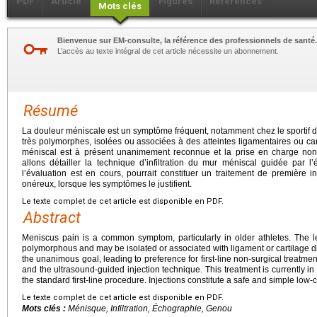
PDF
Article
Figures
Références
Mots clés
Bienvenue sur EM-consulte, la référence des professionnels de santé.
L’accès au texte intégral de cet article nécessite un abonnement.
Résumé
La douleur méniscale est un symptôme fréquent, notamment chez le sportif d
très polymorphes, isolées ou associées à des atteintes ligamentaires ou car
méniscal est à présent unanimement reconnue et la prise en charge non 
allons détailler la technique d’infiltration du mur méniscal guidée par l
l’évaluation est en cours, pourrait constituer un traitement de première in
onéreux, lorsque les symptômes le justifient.
Le texte complet de cet article est disponible en PDF.
Abstract
Meniscus pain is a common symptom, particularly in older athletes. The l
polymorphous and may be isolated or associated with ligament or cartilage di
the unanimous goal, leading to preference for first-line non-surgical treatm
and the ultrasound-guided injection technique. This treatment is currently
the standard first-line procedure. Injections constitute a safe and simple low
Le texte complet de cet article est disponible en PDF.
Mots clés :
Ménisque, Infiltration, Échographie, Genou