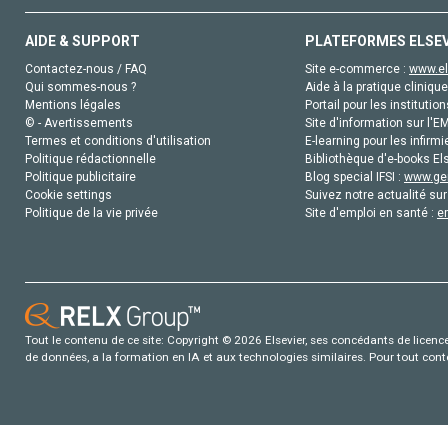
AIDE & SUPPORT
PLATEFORMES ELSE
Contactez-nous / FAQ
Site e-commerce :
www.el
Qui sommes-nous ?
Aide à la pratique clinique
Mentions légales
Portail pour les institution
© - Avertissements
Site d'information sur l'E
Termes et conditions d'utilisation
E-learning pour les infirmi
Politique rédactionnelle
Bibliothèque d'e-books Els
Politique publicitaire
Blog special IFSI :
www.gen
Cookie settings
Suivez notre actualité sur
Politique de la vie privée
Site d'emploi en santé :
e
Tout le contenu de ce site: Copyright © 2026 Elsevier, ses concédants de licence e
de données, a la formation en IA et aux technologies similaires. Pour tout con