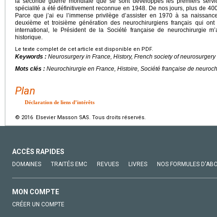
la seconde guerre mondiale que se sont développés les premiers servi
spécialité a été définitivement reconnue en 1948. De nos jours, plus de 400
Parce que j’ai eu l’immense privilège d’assister en 1970 à sa naissanc
deuxième et troisième génération des neurochirurgiens français qui ont
international, le Président de la Société française de neurochirurgie 
historique.
Le texte complet de cet article est disponible en PDF.
Keywords :
Neurosurgery in France, History, French society of neurosurgery
Mots clés :
Neurochirurgie en France, Histoire, Société française de neuroch
Plan
Déclaration de liens d’intérêts
© 2016 Elsevier Masson SAS. Tous droits réservés.
ACCÈS RAPIDES
DOMAINES
TRAITÉS EMC
REVUES
LIVRES
NOS FORMULES D'AB
MON COMPTE
CRÉER UN COMPTE