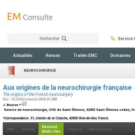
Rechercher
Service C
Rechercher
Actualités
Revues
Traités EMC
Domaines
NEUROCHIRURGIE
Aux origines de la neurochirurgie française
-
The origins of the French neurosurgery
Doi : 10.1016/j.neuchi.2016.01.008
⁎
J. Brunon
Service de neurochirurgie, CHU de Saint-Étienne, 42055 Saint-Étienne cedex, F
⁎
Correspondance. 31, chemin de la Colache, 42800 Rive-de-Gier, France.
Résumé
PDF
Article
Figures
Références
Mots clés