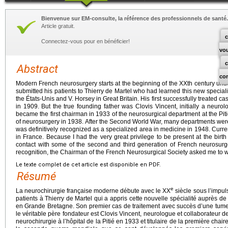
Bienvenue sur EM-consulte, la référence des professionnels de santé.
Article gratuit.
c
Connectez-vous pour en bénéficier!
vo
Abstract
co
Modern French neurosurgery starts at the beginning of the XXth century und
submitted his patients to Thierry de Martel who had learned this new special
the États-Unis and V. Horsey in Great Britain. His first successfully treated c
in 1909. But the true founding father was Clovis Vincent, initially a neurol
became the first chairman in 1933 of the neurosurgical department at the Pitié
of neurosurgery in 1938. After the Second World War, many departments were
was definitively recognized as a specialized area in medicine in 1948. Cur
in France. Because I had the very great privilege to be present at the birth o
contact with some of the second and third generation of French neurosurgeo
recognition, the Chairman of the French Neurosurgical Society asked me to writ
Le texte complet de cet article est disponible en PDF.
Résumé
e
La neurochirurgie française moderne débute avec le XX
siècle sous l’impul
patients à Thierry de Martel qui a appris cette nouvelle spécialité auprès d
en Grande Bretagne. Son premier cas de traitement avec succès d’une tume
le véritable père fondateur est Clovis Vincent, neurologue et collaborateur d
neurochirurgie à l’hôpital de la Pitié en 1933 et titulaire de la première cha