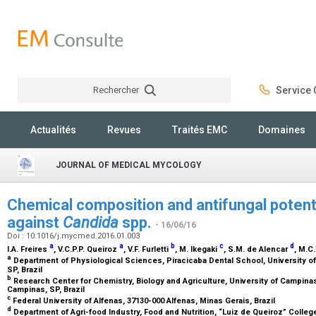
Rechercher
Service C
Rechercher
Actualités
Revues
Traités EMC
Domaines
JOURNAL OF MEDICAL MYCOLOGY
Chemical composition and antifungal potentia
against
Candida
spp.
- 16/06/16
Doi : 10.1016/j.mycmed.2016.01.003
a
a
b
c
d
I.A. Freires
, V.C.P.P. Queiroz
, V.F. Furletti
, M. Ikegaki
, S.M. de Alencar
, M.C
a
Department of Physiological Sciences, Piracicaba Dental School, University o
SP, Brazil
b
Research Center for Chemistry, Biology and Agriculture, University of Campin
Campinas, SP, Brazil
c
Federal University of Alfenas, 37130-000 Alfenas, Minas Gerais, Brazil
d
Department of Agri-food Industry, Food and Nutrition, “Luiz de Queiroz” College