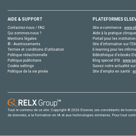
AIDE & SUPPORT
PLATEFORMES ELSE
Contactez-nous / FAQ
Site e-commerce :
www.el
Qui sommes-nous ?
Aide à la pratique clinique
Mentions légales
Portail pour les institution
© - Avertissements
Site d'information sur l'E
Termes et conditions d'utilisation
E-learning pour les infirmi
Politique rédactionnelle
Bibliothèque d'e-books Els
Politique publicitaire
Blog special IFSI :
www.gen
Cookie settings
Suivez notre actualité sur
Politique de la vie privée
Site d'emploi en santé :
e
Tout le contenu de ce site: Copyright © 2026 Elsevier, ses concédants de licence e
de données, a la formation en IA et aux technologies similaires. Pour tout con