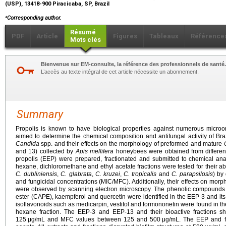
(USP), 13418-900 Piracicaba, SP, Brazil
⁎
Corresponding author.
Résumé
PDF
Article
Figures
Tableaux
Référence
Mots clés
Bienvenue sur EM-consulte, la référence des professionnels de santé.
L’accès au texte intégral de cet article nécessite un abonnement.
Summary
Propolis is known to have biological properties against numerous microorg
aimed to determine the chemical composition and antifungal activity of Bra
Candida
spp. and their effects on the morphology of preformed and mature
and 13) collected by
Apis mellifera
honeybees were obtained from different 
propolis (EEP) were prepared, fractionated and submitted to chemical ana
hexane, dichloromethane and ethyl acetate fractions were tested for their abil
C. dubliniensis
,
C. glabrata
,
C. kruzei
,
C. tropicalis
and
C. parapsilosis
) by
and fungicidal concentrations (MIC/MFC). Additionally, their effects on mor
were observed by scanning electron microscopy. The phenolic compound
ester (CAPE), kaempferol and quercetin were identified in the EEP-3 and its
isoflavonoids such as medicarpin, vestitol and formononetin were found in the
hexane fraction. The EEP-3 and EEP-13 and their bioactive fractions 
125
μg/mL and MFC values between 125 and 500
μg/mL. The EEP and fr