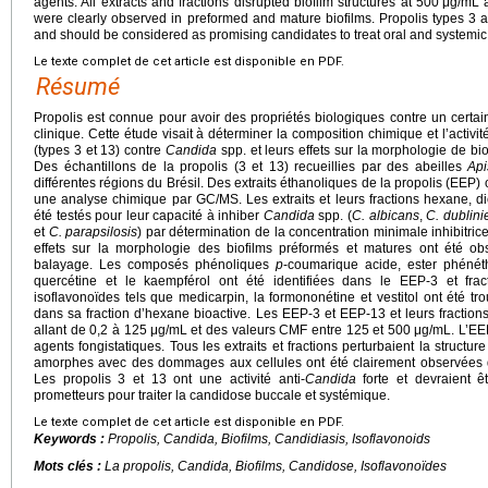
agents. All extracts and fractions disrupted biofilm structures at 500
μg/mL 
were clearly observed in preformed and mature biofilms. Propolis types 3 
and should be considered as promising candidates to treat oral and systemic
Le texte complet de cet article est disponible en PDF.
Résumé
Propolis est connue pour avoir des propriétés biologiques contre un certa
clinique. Cette étude visait à déterminer la composition chimique et l’activit
(types 3 et 13) contre
Candida
spp. et leurs effets sur la morphologie de b
Des échantillons de la propolis (3 et 13) recueillies par des abeilles
Api
différentes régions du Brésil. Des extraits éthanoliques de la propolis (EEP) 
une analyse chimique par GC/MS. Les extraits et leurs fractions hexane, di
été testés pour leur capacité à inhiber
Candida
spp. (
C. albicans
,
C. dublini
et
C. parapsilosis
) par détermination de la concentration minimale inhibitric
effets sur la morphologie des biofilms préformés et matures ont été ob
balayage. Les composés phénoliques
p
-coumarique acide, ester phénét
quercétine et le kaempférol ont été identifiées dans le EEP-3 et fract
isoflavonoïdes tels que medicarpin, la formononétine et vestitol ont été tr
dans sa fraction d’hexane bioactive. Les EEP-3 et EEP-13 et leurs fraction
allant de 0,2 à 125
μg/mL et des valeurs CMF entre 125 et 500
μg/mL. L’EEP
agents fongistatiques. Tous les extraits et fractions perturbaient la structur
amorphes avec des dommages aux cellules ont été clairement observées d
Les propolis 3 et 13 ont une activité anti-
Candida
forte et devraient 
prometteurs pour traiter la candidose buccale et systémique.
Le texte complet de cet article est disponible en PDF.
Keywords :
Propolis,
Candida
, Biofilms, Candidiasis, Isoflavonoids
Mots clés :
La propolis,
Candida
, Biofilms, Candidose, Isoflavonoïdes