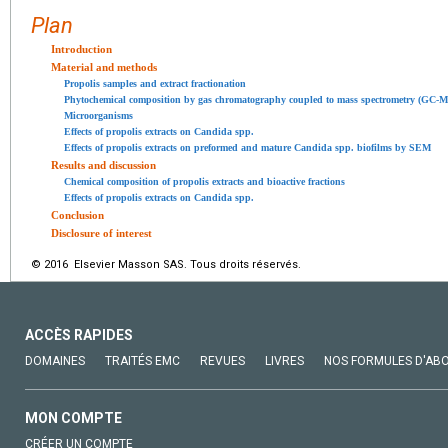
Plan
Introduction
Material and methods
Propolis samples and extract fractionation
Phytochemical composition by gas chromatography coupled to mass spectrometry (GC-M
Microorganisms
Effects of propolis extracts on Candida spp.
Effects of propolis extracts on preformed and mature Candida spp. biofilms by SEM
Results and discussion
Chemical composition of propolis extracts and bioactive fractions
Effects of propolis extracts on Candida spp.
Conclusion
Disclosure of interest
© 2016 Elsevier Masson SAS. Tous droits réservés.
ACCÈS RAPIDES
DOMAINES
TRAITÉS EMC
REVUES
LIVRES
NOS FORMULES D'AB
MON COMPTE
CRÉER UN COMPTE