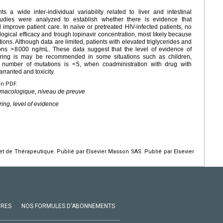
s a wide inter-individual variability related to liver and intestinal
udies were analyzed to establish whether there is evidence that
 improve patient care. In naïve or pretreated HIV-infected patients, no
ogical efficacy and trough lopinavir concentration, most likely because
ions. Although data are limited, patients with elevated triglycerides and
ons >
8
000 ng/mL. These data suggest that the level of evidence of
itoring is may be recommended in some situations such as children,
e number of mutations is <
5, when coadministration with drug with
rranted and toxicity.
en PDF.
armacologique, niveau de preuve
ring, level of evidence
 de Thérapeutique. Publié par Elsevier Masson SAS. Publié par Elsevier
VRES
NOS FORMULES D'ABONNEMENTS