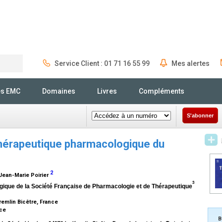
Service Client : 01 71 16 55 99
Mes alertes
Rechercher
és EMC
Domaines
Livres
Compléments
S'abonner
thérapeutique pharmacologique du
2
 Jean-Marie Poirier
3
gique de la Société Française de Pharmacologie et de Thérapeutique
remlin Bicêtre, France
nce
B