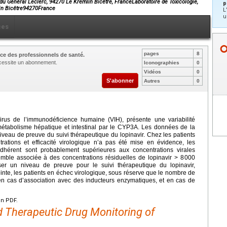
e du Général Leclerc, 94270 Le Kremlin Bicêtre, FranceLaboratoire de Toxicologie,
p
lin Bicêtre94270France
L
u
ces
pages
8
ce des professionnels de santé.
nécessite un abonnement.
Iconographies
0
Vidéos
0
S'abonner
Autres
0
virus de l’immunodéficience humaine (VIH), présente une variabilité
métabolisme hépatique et intestinal par le CYP3A. Les données de la
niveau de preuve du suivi thérapeutique du lopinavir. Chez les patients
ntrations et efficacité virologique n’a pas été mise en évidence, les
dhérent sont probablement supérieures aux concentrations virales
emble associée à des concentrations résiduelles de lopinavir > 8
000
r un niveau de preuve pour le suivi thérapeutique du lopinavir,
te, les patients en échec virologique, sous réserve que le nombre de
 en cas d’association avec des inducteurs enzymatiques, et en cas de
en PDF.
 Therapeutic Drug Monitoring of