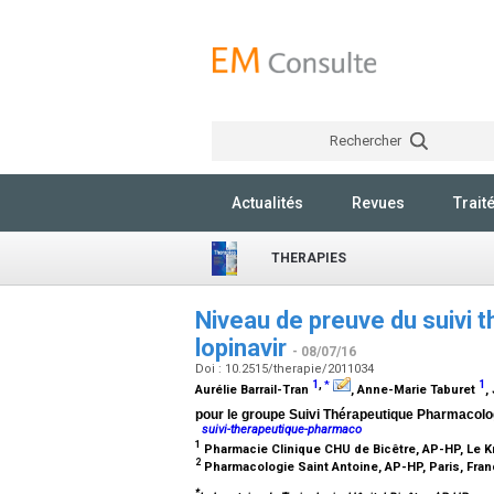
Rechercher
Actualités
Revues
Trait
THERAPIES
Niveau de preuve du suivi 
lopinavir
- 08/07/16
Doi : 10.2515/therapie/2011034
1
,
1
*
Aurélie Barrail-Tran
, Anne-Marie Taburet
,
pour le groupe Suivi Thérapeutique Pharmacolo
suivi-therapeutique-pharmaco
1
Pharmacie Clinique CHU de Bicêtre, AP-HP, Le K
2
Pharmacologie Saint Antoine, AP-HP, Paris, Fra
*