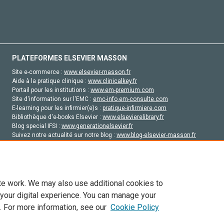
PLATEFORMES ELSEVIER MASSON
Site e-commerce :
www.elsevier-masson.fr
Aide à la pratique clinique :
www.clinicalkey.fr
Portail pour les institutions :
www.em-premium.com
Site d'information sur l'EMC :
emc-info.em-consulte.com
E-learning pour les infirmier(e)s :
pratique-infirmiere.com
Bibliothèque d'e-books Elsevier :
www.elsevierelibrary.fr
Blog special IFSI :
www.generationelsevier.fr
Suivez notre actualité sur notre blog :
www.blog-elsevier-masson.fr
Site d'emploi en santé :
emploisante.com
te work. We may also use additional cookies to
 your digital experience. You can manage your
. For more information, see our
Cookie Policy
vier, ses concédants de licence et ses contributeurs. Tout les droits sont réservés, y 
ogies similaires. Pour tout contenu en libre accès, les conditions de licence Creati