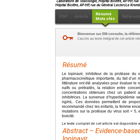
Laboratoire de Toxicologie, Hôpital Bicêtre, AP-HP, ru
Hôpital Bicêtre, AP-HP, rue du Général LeclercLe Krem
Résumé
PDF
Article
Référen
Mots clés
Bienvenue sur EM-consulte, la référen
L’accès au texte intégral de cet article 
Résumé
Le lopinavir, inhibiteur de la protéase du 
pharmacocinétique importante, du fait d’un 
littérature ont été analysées pour évaluer le 
naïfs ou prétraités, la relation entre conce
concentrations obtenues chez un patient a
inhibitrices. La survenue d’hyperlipidémie s
ng/mL. Ces données permettent de propose
recommandé chez les enfants, la femme encein
mutations sur la protéase du virus soit < 5,
toxicité.
Le texte complet de cet article est disponible 
Abstract – Evidence-based
lopinavir