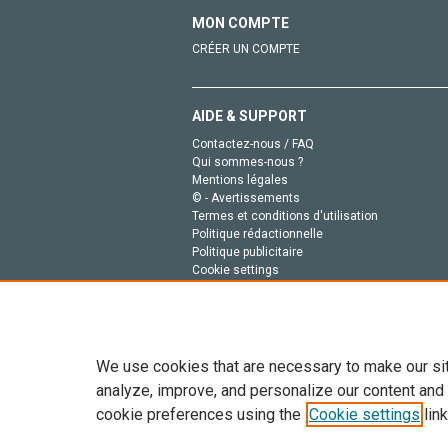
MON COMPTE
CRÉER UN COMPTE
AIDE & SUPPORT
Contactez-nous / FAQ
Qui sommes-nous ?
Mentions légales
© - Avertissements
Termes et conditions d'utilisation
Politique rédactionnelle
Politique publicitaire
Cookie settings
Politique de la vie privée
We use cookies that are necessary to make our si
analyze, improve, and personalize our content and
cookie preferences using the
Cookie settings
link
Tout le contenu de ce site: Copyright © 2026 Else
de données, a la formation en IA et aux technol