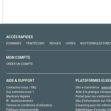
ACCÈS RAPIDES
DOMAINES
TRAITÉS EMC
REVUES
LIVRES
NOS FORMULES D'AB
MON COMPTE
CRÉER UN COMPTE
AIDE & SUPPORT
PLATEFORMES ELSE
Contactez-nous / FAQ
Site e-commerce :
www.el
Qui sommes-nous ?
Aide à la pratique clinique
Mentions légales
Portail pour les institution
© - Avertissements
Site d'information sur l'E
Termes et conditions d'utilisation
E-learning pour les infirmi
Politique rédactionnelle
Bibliothèque d'e-books Els