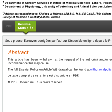
d
Department of Surgery, Services Institute of Medical Sciences, Lahore, Pakis
e
Department of Physiology, University of Veterinary and Animal Sciences, Laho
*
Address correspondence to: Khaleeq ur Rehman, M.B.B.S., M.S., F.E.C.S.M., FMH College 
College of Medicine & DentistryLahorePakistan
Résumé
PDF
Mots clés
Sous presse. Épreuves corrigées par l'auteur. Disponible en ligne depuis le F
Abstract
This article has been withdrawn at the request of the author(s) and/or e
inconvenience this may cause.
The full Elsevier Policy on Article Withdrawal can be found at
withdrawalpolic
Le texte complet de cet article est disponible en PDF.
© 2016 Elsevier Inc. Tous droits réservés.