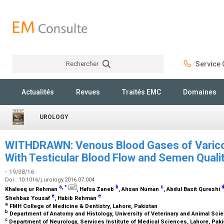
Rechercher
Service C
Rechercher
Actualités
Revues
Traités EMC
Domaines
UROLOGY
WITHDRAWN: Venous Blood Gases of Varicoc
With Testicular Blood Flow and Semen Qualit
- 19/08/16
Doi : 10.1016/j.urology.2016.07.004
a
,
b
c
*
Khaleeq ur Rehman
, Hafsa Zaneb
, Ahsan Numan
, Abdul Basit Qureshi
e
e
Shehbaz Yousaf
, Habib Rehman
a
FMH College of Medicine & Dentistry, Lahore, Pakistan
b
Department of Anatomy and Histology, University of Veterinary and Animal Sci
c
Department of Neurology, Services Institute of Medical Sciences, Lahore, Pak