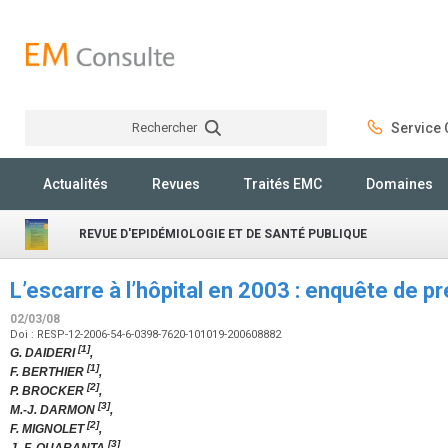
Rechercher
Service C
Rechercher
Actualités
Revues
Traités EMC
Domaines
REVUE D'EPIDÉMIOLOGIE ET DE SANTÉ PUBLIQUE
L’escarre à l’hôpital en 2003 : enquête de 
02/03/08
Doi : RESP-12-2006-54-6-0398-7620-101019-200608882
[1]
G. DAIDERI
,
[1]
F. BERTHIER
,
[2]
P. BROCKER
,
[3]
M.-J. DARMON
,
[2]
F. MIGNOLET
,
[3]