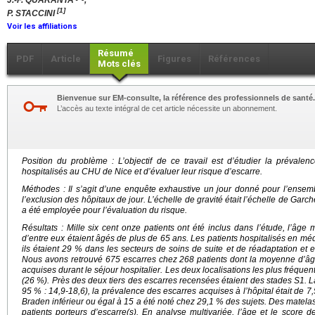
J.-F. QUARANTA
,
[1]
P. STACCINI
Voir les affiliations
Résumé
PDF
Article
Figures
Références
Mots clés
Bienvenue sur EM-consulte, la référence des professionnels de santé.
L’accès au texte intégral de cet article nécessite un abonnement.
Position du problème : L’objectif de ce travail est d’étudier la prévale
hospitalisés au CHU de Nice et d’évaluer leur risque d’escarre.
Méthodes : Il s’agit d’une enquête exhaustive un jour donné pour l’ensem
l’exclusion des hôpitaux de jour. L’échelle de gravité était l’échelle de Garc
a été employée pour l’évaluation du risque.
Résultats : Mille six cent onze patients ont été inclus dans l’étude, l’âg
d’entre eux étaient âgés de plus de 65 ans. Les patients hospitalisés en méd
ils étaient 29 % dans les secteurs de soins de suite et de réadaptation et 
Nous avons retrouvé 675 escarres chez 268 patients dont la moyenne d’âge
acquises durant le séjour hospitalier. Les deux localisations les plus fréquen
(26 %). Près des deux tiers des escarres recensées étaient des stades S1. L
95 % : 14,9-18,6), la prévalence des escarres acquises à l’hôpital était de 
Braden inférieur ou égal à 15 a été noté chez 29,1 % des sujets. Des matela
patients porteurs d’escarre(s). En analyse multivariée, l’âge et le score 