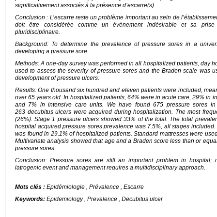
significativement associés à la présence d’escarre(s).
Conclusion : L’escarre reste un problème important au sein de l’établissemen
doit être considérée comme un événement indésirable et sa prise
pluridisciplinaire.
Background: To determine the prevalence of pressure sores in a univers
developing a pressure sore.
Methods: A one-day survey was performed in all hospitalized patients, day 
used to assess the severity of pressure sores and the Braden scale was use
development of pressure ulcers.
Results: One thousand six hundred and eleven patients were included, m
over 65 years old. In hospitalized patients, 64% were in acute care, 29% in 
and 7% in intensive care units. We have found 675 pressure sores in
263 decubitus ulcers were acquired during hospitalization. The most freq
(26%). Stage 1 pressure ulcers showed 33% of the total. The total preval
hospital acquired pressure sores prevalence was 7.5%, all stages included.
was found in 29.1% of hospitalized patients. Standard mattresses were used
Multivariate analysis showed that age and a Braden score less than or equal 
pressure sores.
Conclusion: Pressure sores are still an important problem in hospital
iatrogenic event and management requires a multidisciplinary approach.
Mots clés :
Epidémiologie , Prévalence , Escarre
Keywords:
Epidemiology , Prevalence , Decubitus ulcer