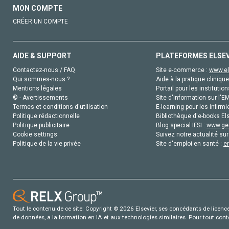
MON COMPTE
CRÉER UN COMPTE
AIDE & SUPPORT
PLATEFORMES ELSE
Contactez-nous / FAQ
Site e-commerce :
www.el
Qui sommes-nous ?
Aide à la pratique clinique
Mentions légales
Portail pour les institution
© - Avertissements
Site d'information sur l'E
Termes et conditions d'utilisation
E-learning pour les infirmi
Politique rédactionnelle
Bibliothèque d'e-books Els
Politique publicitaire
Blog special IFSI :
www.gen
Cookie settings
Suivez notre actualité sur
Politique de la vie privée
Site d'emploi en santé :
e
Tout le contenu de ce site: Copyright © 2026 Elsevier, ses concédants de licence e
de données, a la formation en IA et aux technologies similaires. Pour tout con