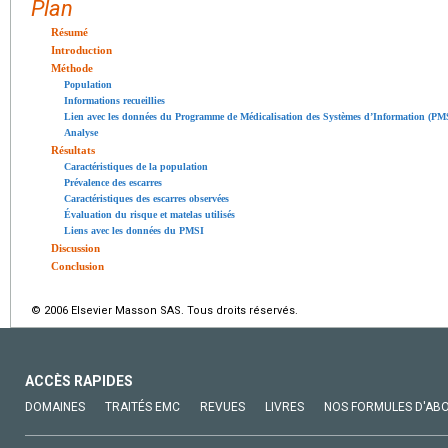
Plan
Résumé
Introduction
Méthode
Population
Informations recueillies
Lien avec les données du Programme de Médicalisation des Systèmes d’Information (PM
Analyse
Résultats
Caractéristiques de la population
Prévalence des escarres
Caractéristiques des escarres observées
Évaluation du risque et matelas utilisés
Liens avec les données du PMSI
Discussion
Conclusion
© 2006 Elsevier Masson SAS. Tous droits réservés.
ACCÈS RAPIDES
DOMAINES
TRAITÉS EMC
REVUES
LIVRES
NOS FORMULES D'AB