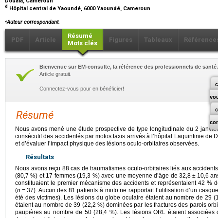
Douala, Cameroun
d
Hôpital central de Yaoundé, 6000 Yaoundé, Cameroun
⁎
Auteur correspondant.
Résumé
PDF
Article
Figures
Tableaux
Référence
Mots clés
Bienvenue sur EM-consulte, la référence des professionnels de santé.
Article gratuit.
c
Connectez-vous pour en bénéficier!
vo
Résumé
co
Nous avons mené une étude prospective de type longitudinale du 2 janvi
consécutif des accidentés par motos taxis arrivés à l’hôpital Laquintinie de
et d’évaluer l’impact physique des lésions oculo-orbitaires observées.
Résultats
Nous avons reçu 88 cas de traumatismes oculo-orbitaires liés aux acciden
(80,7 %) et 17 femmes (19,3 %) avec une moyenne d’âge de 32,8
±
10,6
an
constituaient le premier mécanisme des accidents et représentaient 42 % d
(
n
=
37). Aucun des 81 patients à moto ne rapportait l’utilisation d’un casqu
été des victimes). Les lésions du globe oculaire étaient au nombre de 29 (1
étaient au nombre de 39 (22,2 %) dominées par les fractures des parois orbi
paupières au nombre de 50 (28,4 %). Les lésions ORL étaient associées c