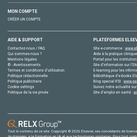
MON COMPTE
CRÉER UN COMPTE
AIDE & SUPPORT
PLATEFORMES ELSE
Contactez-nous / FAQ
Site e-commerce :
www.el
Qui sommes-nous ?
Aide à la pratique clinique
Mentions légales
Portail pour les institution
© - Avertissements
Site d'information sur l'E
Termes et conditions d'utilisation
E-learning pour les infirmi
Politique rédactionnelle
Bibliothèque d'e-books Els
Politique publicitaire
Blog special IFSI :
www.gen
Cookie settings
Suivez notre actualité sur
Politique de la vie privée
Site d'emploi en santé :
e
Tout le contenu de ce site: Copyright © 2026 Elsevier, ses concédants de licence e
de données, a la formation en IA et aux technologies similaires. Pour tout con