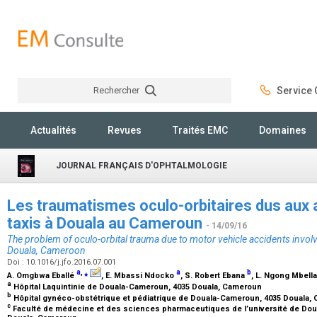
Rechercher
Service C
Rechercher
Actualités
Revues
Traités EMC
Domaines
JOURNAL FRANÇAIS D'OPHTALMOLOGIE
Les traumatismes oculo-orbitaires dus aux
taxis à Douala au Cameroun
- 14/09/16
The problem of oculo-orbital trauma due to motor vehicle accidents invo
Douala, Cameroon
Doi : 10.1016/j.jfo.2016.07.001
a
,
⁎
a
b
A. Omgbwa Eballé
, E. Mbassi Ndocko
, S. Robert Ebana
, L. Ngong Mbell
a
Hôpital Laquintinie de Douala-Cameroun, 4035 Douala, Cameroun
b
Hôpital gynéco-obstétrique et pédiatrique de Douala-Cameroun, 4035 Douala
c
Faculté de médecine et des sciences pharmaceutiques de l’université de Dou