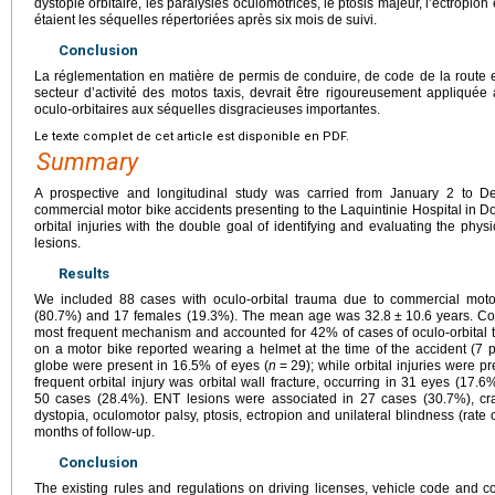
dystopie orbitaire, les paralysies oculomotrices, le ptosis majeur, l’ectropio
étaient les séquelles répertoriées après six mois de suivi.
Conclusion
La réglementation en matière de permis de conduire, de code de la route e
secteur d’activité des motos taxis, devrait être rigoureusement appliqué
oculo-orbitaires aux séquelles disgracieuses importantes.
Le texte complet de cet article est disponible en PDF.
Summary
A prospective and longitudinal study was carried from January 2 to D
commercial motor bike accidents presenting to the Laquintinie Hospital in 
orbital injuries with the double goal of identifying and evaluating the phys
lesions.
Results
We included 88 cases with oculo-orbital trauma due to commercial mot
(80.7%) and 17 females (19.3%). The mean age was 32.8
±
10.6 years. Co
most frequent mechanism and accounted for 42% of cases of oculo-orbital 
on a motor bike reported wearing a helmet at the time of the accident (7 pe
globe were present in 16.5% of eyes (
n
=
29); while orbital injuries were p
frequent orbital injury was orbital wall fracture, occurring in 31 eyes (17.
50 cases (28.4%). ENT lesions were associated in 27 cases (30.7%), cra
dystopia, oculomotor palsy, ptosis, ectropion and unilateral blindness (rate
months of follow-up.
Conclusion
The existing rules and regulations on driving licenses, vehicle code and c