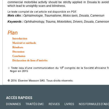
commercial motorbike activity should be strictly applied in Douala to avoi
which lead to unsightly scars and blindness.
Le texte complet de cet article est disponible en PDF.
Mots clés :
Ophtalmologie, Traumatisme, Motos taxis, Douala, Cameroun
Keywords :
Ophthalmology, Trauma, Motorbikes, Drivers, Douala, Cameroo
Plan
Introduction
Matériel et méthode
Résultats
Discussion
Conclusion
Déclaration de liens d’intérêts
e
☆
Texte issu d’une communication du 10
congrès de la Société africaine 
Niger en 2015.
© 2016 Elsevier Masson SAS. Tous droits réservés.
ACCÈS RAPIDES
DOMAINES
TRAITÉS EMC
REVUES
LIVRES
NOS FORMULES D'AB