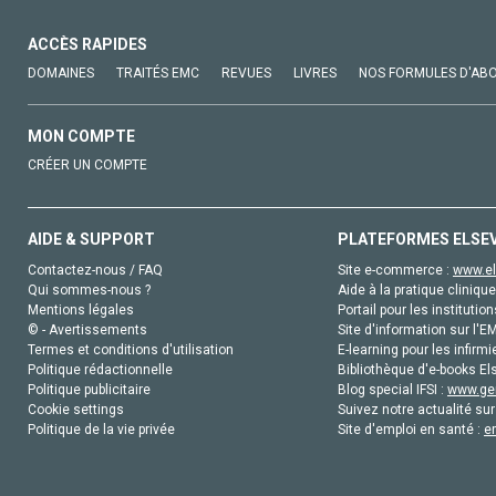
ACCÈS RAPIDES
DOMAINES
TRAITÉS EMC
REVUES
LIVRES
NOS FORMULES D'AB
MON COMPTE
CRÉER UN COMPTE
AIDE & SUPPORT
PLATEFORMES ELSE
Contactez-nous / FAQ
Site e-commerce :
www.el
Qui sommes-nous ?
Aide à la pratique clinique
Mentions légales
Portail pour les institution
© - Avertissements
Site d'information sur l'E
Termes et conditions d'utilisation
E-learning pour les infirmi
Politique rédactionnelle
Bibliothèque d'e-books Els
Politique publicitaire
Blog special IFSI :
www.gen
Cookie settings
Suivez notre actualité sur
Politique de la vie privée
Site d'emploi en santé :
e