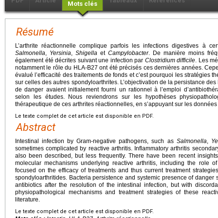
PDF
Article
Tableaux
Références
Mots clés
Résumé
L’arthrite réactionnelle complique parfois les infections digestives à ce
Salmonella
,
Yersinia
,
Shigella
et
Campylobacter
. De manière moins fréqu
également été décrites suivant une infection par
Clostridium difficile
. Les mé
notamment le rôle du HLA-B27 ont été précisés ces dernières années. Cepe
évalué l’efficacité des traitements de fonds et c’est pourquoi les stratégie
sur celles des autres spondyloarthrites. L’objectivation de la persistance des
de danger avaient initialement fourni un rationnel à l’emploi d’antibiothér
selon les études. Nous reviendrons sur les hypothèses physiopathol
thérapeutique de ces arthrites réactionnelles, en s’appuyant sur les données d
Le texte complet de cet article est disponible en PDF.
Abstract
Intestinal infection by Gram-negative pathogens, such as
Salmonella
,
Ye
sometimes complicated by reactive arthritis. Inflammatory arthritis secondar
also been described, but less frequently. There have been recent insight
molecular mechanisms underlying reactive arthritis, including the role
focused on the efficacy of treatments and thus current treatment strategie
spondyloarthritides. Bacteria persistence and systemic presence of danger si
antibiotics after the resolution of the intestinal infection, but with discord
physiopathological mechanisms and treatment strategies of these reactive
literature.
Le texte complet de cet article est disponible en PDF.