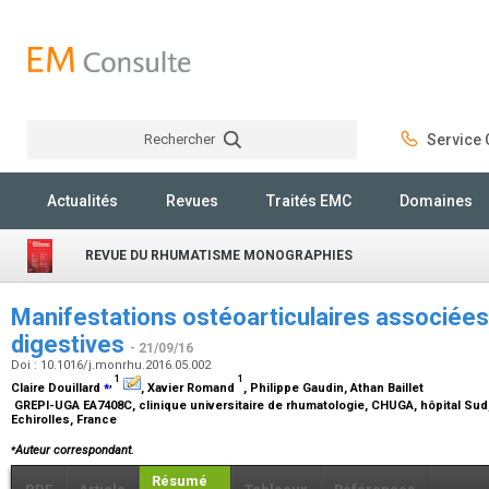
Rechercher
Service C
Rechercher
Actualités
Revues
Traités EMC
Domaines
REVUE DU RHUMATISME MONOGRAPHIES
Manifestations ostéoarticulaires associées
digestives
- 21/09/16
Doi : 10.1016/j.monrhu.2016.05.002
1
1
⁎
,
Claire Douillard
, Xavier Romand
, Philippe Gaudin, Athan Baillet
GREPI-UGA EA7408C, clinique universitaire de rhumatologie, CHUGA, hôpital Sud
Echirolles, France
⁎
Auteur correspondant.
Résumé