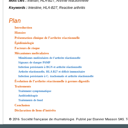
Mots clés :
Intestin, HLA-B27, Arthrite réactionnelle
Keywords :
Intestine, HLA-B27, Reactive arthritis
Plan
Introduction
Histoire
Présentation clinique de l’arthrite réactionnelle
Épidémiologie
Facteurs de risque
Mécanismes moléculaires
Mimétismes moléculaires de l’arthrite réactionnelle
Signaux de danger PAMP
Infection persistante à BGN et arthrite réactionnelle
Arthrite réactionnelle, HLA B27 et déficit immunitaire
Infection persistante à C. trachomatis et arthrite réactionnelle
Évolution de l’arthrite réactionnelle à germes digestifs
Traitements
Traitement symptomatique
Antibiothérapie
Traitements de fond
Conclusion
Déclaration de liens d’intérêts
© 2016 Société française de rhumatologie. Publié par Elsevier Masson SAS. To