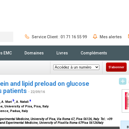
Service Client : 01 71 16 55 99
Mes alertes
Rechercher
és EMC
Domaines
Livres
Compléments
S'abonner
ein and lipid preload on glucose
s patients
- 22/09/16
b
a
, A. Mari
, A. Natali
 University of Pisa, Pisa, Italy
ience, Padua, Italy
erimental Medicine, University of Pisa, Via Roma 67, Pisa 56126, Italy. Tel.: +39
and Experimental Medicine, University of PisaVia Roma 67Pisa 56126Italy
B