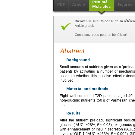
Résumé
PDF
Article
Figures
Mots clés
Bienvenue sur EM-consulte, la référen
Article gratuit.
Connectez-vous pour en bénéficier!
Abstract
Background
Small amounts of nutrients given as a ‘prelo
patients by activating a number of mechani
ascertain whether this positive effect exte
involved.
Material and methods
Eight well-controlled T2D patients, aged 40
non-glucidic nutrients (50
g of Parmesan che
test.
Results
After the nutrient preload, significant re
glucose (iAUC: −28%;
P
<
0.03), exogenous 
with enhancement of insulin secretion (iAU
levels of GLP-1 (iAUC: +463%;
P
<
0.002), G