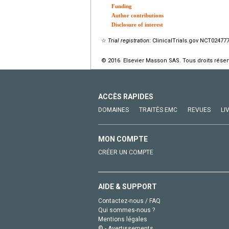
Funding
Author contributions
Disclosure of interest
☆
Trial registration
: ClinicalTrials.gov NCT02477
© 2016 Elsevier Masson SAS. Tous droits réser
ACCÈS RAPIDES
DOMAINES
TRAITÉS EMC
REVUES
LI
MON COMPTE
CRÉER UN COMPTE
AIDE & SUPPORT
Contactez-nous / FAQ
Qui sommes-nous ?
Mentions légales
© - Avertissements