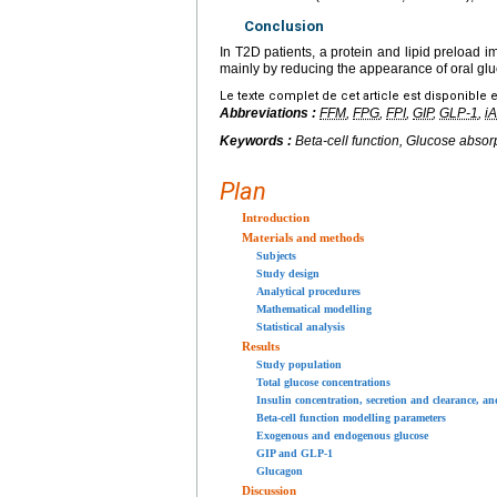
Conclusion
In T2D patients, a protein and lipid preload
mainly by reducing the appearance of oral gluc
Le texte complet de cet article est disponible 
Abbreviations :
FFM
,
FPG
,
FPI
,
GIP
,
GLP-1
,
i
Keywords :
Beta-cell function, Glucose absorp
Plan
Introduction
Materials and methods
Subjects
Study design
Analytical procedures
Mathematical modelling
Statistical analysis
Results
Study population
Total glucose concentrations
Insulin concentration, secretion and clearance, and
Beta-cell function modelling parameters
Exogenous and endogenous glucose
GIP and GLP-1
Glucagon
Discussion