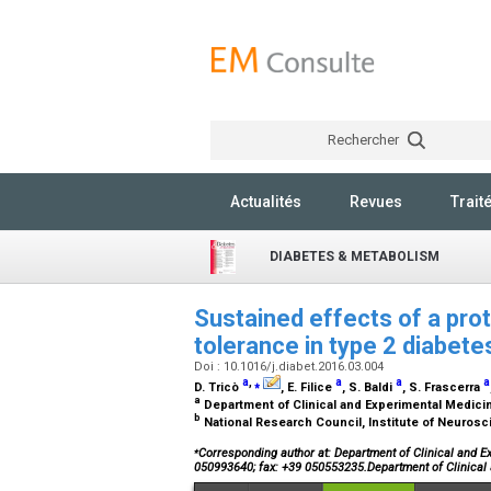
Rechercher
Actualités
Revues
Trait
DIABETES & METABOLISM
Sustained effects of a prot
tolerance in type 2 diabete
Doi : 10.1016/j.diabet.2016.03.004
a
,
⁎
a
a
a
D. Tricò
, E. Filice
, S. Baldi
, S. Frascerra
a
Department of Clinical and Experimental Medicine,
b
National Research Council, Institute of Neurosc
⁎
Corresponding author at: Department of Clinical and Exp
050993640; fax: +39 050553235.Department of Clinical 