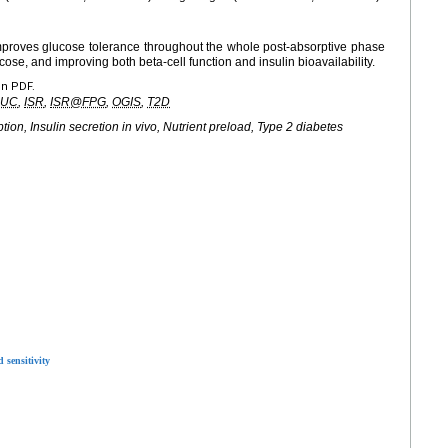
 improves glucose tolerance throughout the whole post-absorptive phase
ose, and improving both beta-cell function and insulin bioavailability.
en PDF.
AUC
,
ISR
,
ISR@FPG
,
OGIS
,
T2D
tion, Insulin secretion
in vivo
, Nutrient preload, Type 2 diabetes
 sensitivity