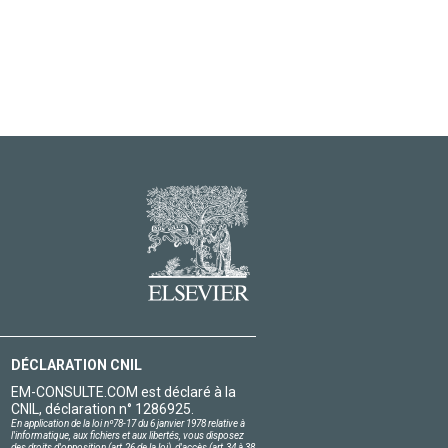
DÉCLARATION CNIL
EM-CONSULTE.COM est déclaré à la
CNIL, déclaration n° 1286925.
En application de la loi nº78-17 du 6 janvier 1978 relative à
l'informatique, aux fichiers et aux libertés, vous disposez
des droits d'opposition (art.26 de la loi), d'accès (art.34 à 38