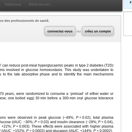
p
Tableaux
Références
ce des professionnels de santé.
connectez-vous
ou
créez un compte
ad’ can reduce post-meal hyperglycaemic peaks in type 2 diabetes (T2D)
sms involved in glucose homoeostasis. This study was undertaken to
nds to the late absorptive phase and to identify the main mechanisms
–70 years, were randomized to consume a ‘preload’ of either water or
ese, one boiled egg) 30
min before a 300-min oral glucose tolerance
ductions were observed in peak glucose (−49%;
P
<
0.02), total plasma
glucose (iAUC: −30%;
P
<
0.03) and insulin clearance (−28%;
P
<
0.04),
C: +22%;
P
<
0.003). These effects were associated with higher plasma
IP (iAUC: +152%;
P
<
0.0003) and glucagon (iAUC: +144%;
P
<
0.0002).