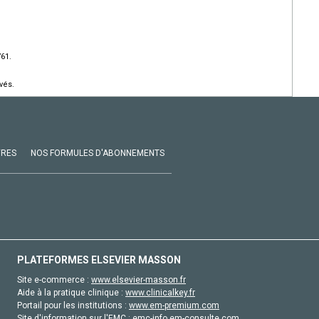
761.
vés.
VRES
NOS FORMULES D'ABONNEMENTS
PLATEFORMES ELSEVIER MASSON
Site e-commerce :
www.elsevier-masson.fr
Aide à la pratique clinique :
www.clinicalkey.fr
Portail pour les institutions :
www.em-premium.com
Site d'information sur l'EMC :
emc-info.em-consulte.com