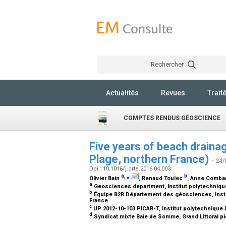
Rechercher
Actualités
Revues
Trait
COMPTES RENDUS GÉOSCIENCE
Five years of beach draina
Plage, northern France)
- 24/
Doi : 10.1016/j.crte.2016.04.003
a
,
⁎
b
Olivier Bain
, Renaud Toulec
, Anne Comb
a
Geosciences department, Institut polytechnique
b
Équipe B2R Département des géosciences, Instit
France
c
UP 2012-10-103 PICAR-T, Institut polytechnique 
d
Syndicat mixte Baie de Somme, Grand Littoral pic