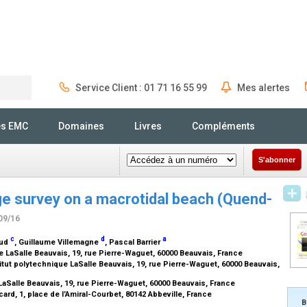
Service Client : 01 71 16 55 99
Mes alertes
Rechercher
és EMC
Domaines
Livres
Compléments
S'abonner
ge survey on a macrotidal beach (Quend-
09/16
c
d
a
aud
, Guillaume Villemagne
, Pascal Barrier
 LaSalle Beauvais, 19, rue Pierre-Waguet, 60000 Beauvais, France
ut polytechnique LaSalle Beauvais, 19, rue Pierre-Waguet, 60000 Beauvais,
LaSalle Beauvais, 19, rue Pierre-Waguet, 60000 Beauvais, France
ard, 1, place de l’Amiral-Courbet, 80142 Abbeville, France
B