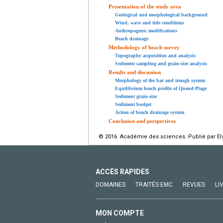
Presentation of the study area
Geological and morphological background
Wind, wave and tide conditions
Anthropogenic modifications
Beach drainage
Methodology of beach survey
Topography acquisition and analysis
Sediment sampling and grain-size analysis
Results and discussion
Morphology of the bar and trough system
Equilibrium beach profile of Quend-Plage
Sediment grain-size
Sediment budget
Action of beach drainage system
Conclusion and perspectives
© 2016 Académie des sciences. Publié par Els
ACCÈS RAPIDES
DOMAINES
TRAITÉS EMC
REVUES
LI
MON COMPTE