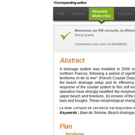
⁎
Corresponding author.
Résumé
PDF
Article
Figures
Mots clés
Bienvenue sur EM-consulte, la référen
Article gratuit.
Connectez-vous pour en bénéficier!
Abstract
A drainage system was installed in 2008 o
northern France), following a period of signi
territoires et de la mer” (French Coastal Dep
the beach drainage setup and its efficiency
response of the coastal system to this soft e
operation have strongly modified the morpholog
upper beach and foredune, (ii) erosion of the l
bars and troughs. These morphological changes 
Le texte complet de cet article est disponible 
Keywords :
Baie de Somme, Beach drainage, 
Plan
Introduction