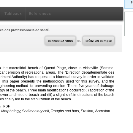
p
Tableaux
Références
ce des professionnels de santé.
connectez-vous
ou
créez un compte
n the macrotidal beach of Quend-Plage, close to Abbeville (Somme,
ficant erosion of recreational areas. The “Direction départementale des
artment Authority) has requested a biannual survey in order to validate
. This paper presents the methodology used for this survey, and the
ngineering method for preventing erosion. These five years of drainage
y of the beach. Three main modifications occurred: (i) accretion of the
ower and middle beach and (iii) a slight shift in directions of the beach
finally led to the stabilization of the beach.
en PDF.
Morphology, Sedimentary cell, Troughs and bars, Erosion, Accretion