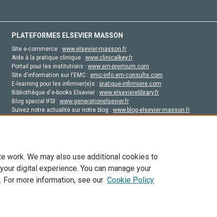
PLATEFORMES ELSEVIER MASSON
Site e-commerce :
www.elsevier-masson.fr
Aide à la pratique clinique :
www.clinicalkey.fr
Portail pour les institutions :
www.em-premium.com
Site d'information sur l'EMC :
emc-info.em-consulte.com
E-learning pour les infirmier(e)s :
pratique-infirmiere.com
Bibliothèque d'e-books Elsevier :
www.elsevierelibrary.fr
Blog special IFSI :
www.generationelsevier.fr
Suivez notre actualité sur notre blog :
www.blog-elsevier-masson.fr
Site d'emploi en santé :
emploisante.com
te work. We may also use additional cookies to
 your digital experience. You can manage your
. For more information, see our
Cookie Policy
vier, ses concédants de licence et ses contributeurs. Tout les droits sont réservés, y 
ogies similaires. Pour tout contenu en libre accès, les conditions de licence Creati