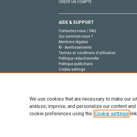
CRÉER UN COMPTE
AIDE & SUPPORT
Contactez-nous / FAQ
Qui sommes-nous ?
Mentions légales
© - Avertissements
Termes et conditions d'utilisation
Politique rédactionnelle
Politique publicitaire
Cookie settings
Politique de la vie privée
We use cookies that are necessary to make our si
analyze, improve, and personalize our content and
cookie preferences using the
Cookie settings
link
Tout le contenu de ce site: Copyright © 2026 Else
de données, a la formation en IA et aux technol