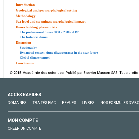
Introduction
Geological and geomorphological setting
Methodology
Sea level and storminess morphological impact
Dunes building phases: data
The pre-historical dunes 3050 à 2300
cal BP
The historical dunes
Discussion
Stratigraphy
Dynamical context: dune disappearance in the near future
Global climate control
Conclusions
© 2015 Académie des sciences. Publié par Elsevier Masson SAS. Tous droits 
ACCÈS RAPIDES
DOMAINES
TRAITÉS EMC
REVUES
LIVRES
NOS FORMULES D'AB
MON COMPTE
CRÉER UN COMPTE