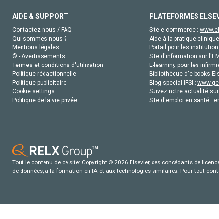
AIDE & SUPPORT
PLATEFORMES ELSE
Contactez-nous / FAQ
Site e-commerce :
www.el
Qui sommes-nous ?
Aide à la pratique clinique
Mentions légales
Portail pour les institution
© - Avertissements
Site d'information sur l'E
Termes et conditions d'utilisation
E-learning pour les infirmi
Politique rédactionnelle
Bibliothèque d'e-books Els
Politique publicitaire
Blog special IFSI :
www.gen
Cookie settings
Suivez notre actualité sur
Politique de la vie privée
Site d'emploi en santé :
e
Tout le contenu de ce site: Copyright © 2026 Elsevier, ses concédants de licence e
de données, a la formation en IA et aux technologies similaires. Pour tout con