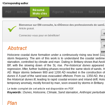
⁎
Corresponding author.
Résumé
PDF
Article
Figures
Tableaux
Référence
Mots clés
Bienvenue sur EM-consulte, la référence des professionnels de santé.
Article gratuit.
c
Connectez-vous pour en bénéficier!
vo
Abstract
co
Holocene coastal dune formation under a continuously rising sea level (SL
storm frequency. The aim of this work is to understand the coastal sedim
starvation, controlled by climate and man. Dating in Brittany shows that Aeol
BP, with the slowing down of the SL rise.
Pre-historical dunes
appeared 
regression. After, further building phases recycled the same stock of sands.
H
AD. Major storms between 900 and 1200 AD resulted in the construction of
dunes II
. A part of the sand was evacuated offshore. From ca. 1350 AD, the 
the
Historical dunes III
, leading to rapid coastal erosion and inland drift. Ho
temporary anomaly, mostly forced by man, soon erased by storms in Brittany.
Le texte complet de cet article est disponible en PDF.
Keywords :
Dunes, Holocene, Climate, Sand starvation, Anthropic perturbat
Plan