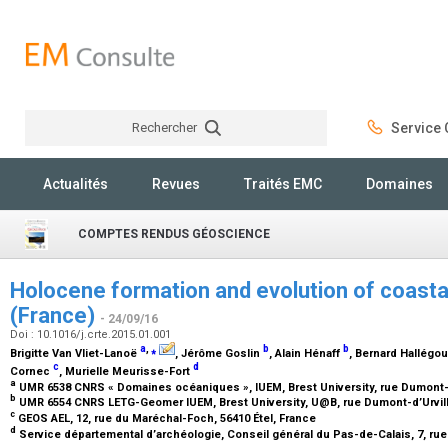
Rechercher
Service C
Rechercher
Actualités
Revues
Traités EMC
Domaines
COMPTES RENDUS GÉOSCIENCE
Holocene formation and evolution of coastal
(France)
- 24/09/16
Doi : 10.1016/j.crte.2015.01.001
a
,
⁎
b
b
Brigitte Van Vliet-Lanoë
, Jérôme Goslin
, Alain Hénaff
, Bernard Hallégo
c
d
Cornec
, Murielle Meurisse-Fort
a
UMR 6538 CNRS « Domaines océaniques », IUEM, Brest University, rue Dumont-d
b
UMR 6554 CNRS LETG-Geomer IUEM, Brest University, U@B, rue Dumont-d’Urvill
c
GEOS AEL, 12, rue du Maréchal-Foch, 56410 Étel, France
d
Service départemental d’archéologie, Conseil général du Pas-de-Calais, 7, rue