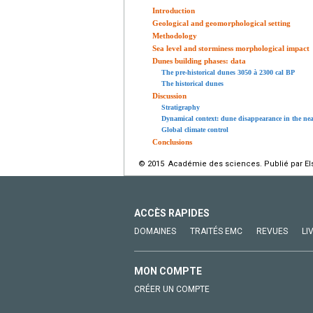
Introduction
Geological and geomorphological setting
Methodology
Sea level and storminess morphological impact
Dunes building phases: data
The pre-historical dunes 3050 à 2300
cal BP
The historical dunes
Discussion
Stratigraphy
Dynamical context: dune disappearance in the nea
Global climate control
Conclusions
© 2015 Académie des sciences. Publié par Els
ACCÈS RAPIDES
DOMAINES
TRAITÉS EMC
REVUES
LI
MON COMPTE
CRÉER UN COMPTE