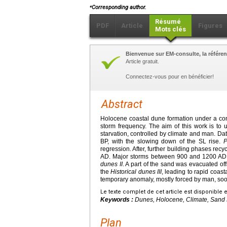
⁎
Corresponding author.
Résumé
PDF
Article
Figures
Mots clés
Bienvenue sur EM-consulte, la référen
Article gratuit.
Connectez-vous pour en bénéficier!
Abstract
Holocene coastal dune formation under a cont
storm frequency. The aim of this work is to
starvation, controlled by climate and man. Dat
BP, with the slowing down of the SL rise.
P
regression. After, further building phases rec
AD. Major storms between 900 and 1200 AD re
dunes II
. A part of the sand was evacuated of
the
Historical dunes III
, leading to rapid coast
temporary anomaly, mostly forced by man, soon
Le texte complet de cet article est disponible 
Keywords :
Dunes, Holocene, Climate, Sand s
Plan