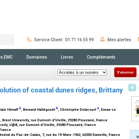
Service Client : 01 71 16 55 99
Mes alertes
Rechercher
és EMC
Domaines
Livres
Compléments
S'abonner
lution of coastal dunes ridges, Brittany
b
b
a
Alain Hénaff
, Bernard Hallégouët
, Christophe Delacourt
, Erwan Le
rest University, rue Dumont-d’Urville, 29280 Plouzané, France
ity, U@B, rue Dumont-d’Urville, 29280 Plouzané, France
 France
néral du Pas-de-Calais, 7, rue du 19-Mars-1962, 62000 Dainville, France
B