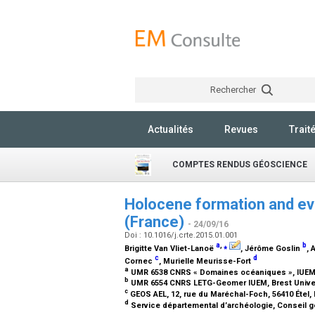
Rechercher
Actualités
Revues
Trait
COMPTES RENDUS GÉOSCIENCE
Holocene formation and evo
(France)
- 24/09/16
Doi : 10.1016/j.crte.2015.01.001
a
,
⁎
b
Brigitte Van Vliet-Lanoë
, Jérôme Goslin
, 
c
d
Cornec
, Murielle Meurisse-Fort
a
UMR 6538 CNRS « Domaines océaniques », IUEM, B
b
UMR 6554 CNRS LETG-Geomer IUEM, Brest Univers
c
GEOS AEL, 12, rue du Maréchal-Foch, 56410 Étel,
d
Service départemental d’archéologie, Conseil gé