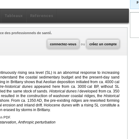
p
Tableaux
Références
ce des professionnels de santé.
connectez-vous
ou
créez un compte
inuously rising sea level (SL) is an abnormal response to increasing
 understand the coastal sedimentary budget and the present-day sand
ing in Brittany shows that Aeolian deposition initiated from ca. 4000
cal
re-historical dunes
appeared here from ca. 3000
cal BP, without SL
ycled the same stock of sands.
Historical dunes I
developed from ca. 350
sulted in the construction of washover coastal ridges, the
Historical
fshore. From ca. 1350 AD, the pre-existing ridges are reworked forming
al erosion and inland drift. Holocene dunes with a rising SL constitute a
 erased by storms in Brittany.
en PDF.
tarvation, Anthropic perturbation