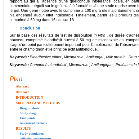
rapport au gel à l'absence d'une quelconque intolérance locale, en par
commentaire négatif sur le goût n'a été formulé qu'à une seule reprise avec 
le gel. Une gêne notée avec le comprimé à 100 mg a été majoritairement i
n'a engendré aucun effet indésirable. Finalement, parmi les 3 produits test
comprimé à 50 mg dans 16 cas sur 18.
Conclusion
Sur la base des résultats de test de dissolution
in vitro
, de durée d'adhés
nouveau comprimé bioadhésif buccal à 50 mg de miconazole est compatibl
s'agit d'un point particulièrement important pour l'amélioration de l'observa
entre le champignon et le principe actif antifongique.
Keywords:
Bioadhesive tablet , Miconazole , Antifungal , Milk protein , Drug 
Keywords:
Comprimé bioadhésif , Miconazole , Antifongique , Protéines de l
Plan
Abstract
Abstract
INTRODUCTION
MATERIAL AND METHODS
Drug products
Study design
End points
Assessment methods
RESULTS
Study population
Adhesion measurement