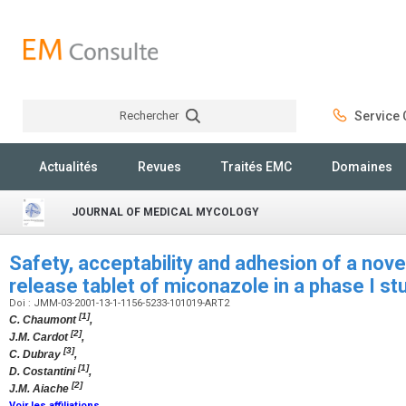
Rechercher
Service C
Rechercher
Actualités
Revues
Traités EMC
Domaines
JOURNAL OF MEDICAL MYCOLOGY
Safety, acceptability and adhesion of a nove
release tablet of miconazole in a phase I s
Doi : JMM-03-2001-13-1-1156-5233-101019-ART2
[1]
C. Chaumont
,
[2]
J.M. Cardot
,
[3]
C. Dubray
,
[1]
D. Costantini
,
[2]
J.M. Aiache
Voir les affiliations