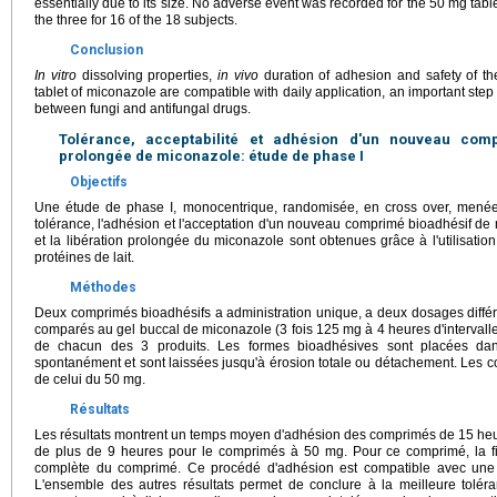
essentially due to its size. No adverse event was recorded for the 50 mg table
the three for 16 of the 18 subjects.
Conclusion
In vitro
dissolving properties,
in vivo
duration of adhesion and safety of t
tablet of miconazole are compatible with daily application, an important ste
between fungi and antifungal drugs.
Tolérance, acceptabilité et adhésion d'un nouveau comp
prolongée de miconazole: étude de phase I
Objectifs
Une étude de phase I, monocentrique, randomisée, en cross over, menée 
tolérance, l'adhésion et l'acceptation d'un nouveau comprimé bioadhésif 
et la libération prolongée du miconazole sont obtenues grâce à l'utilisatio
protéines de lait.
Méthodes
Deux comprimés bioadhésifs a administration unique, a deux dosages diffé
comparés au gel buccal de miconazole (3 fois 125 mg à 4 heures d'intervalle
de chacun des 3 produits. Les formes bioadhésives sont placées dan
spontanément et sont laissées jusqu'à érosion totale ou détachement. Les
de celui du 50 mg.
Résultats
Les résultats montrent un temps moyen d'adhésion des comprimés de 15 h
de plus de 9 heures pour le comprimés à 50 mg. Pour ce comprimé, la fi
complète du comprimé. Ce procédé d'adhésion est compatible avec une ef
L'ensemble des autres résultats permet de conclure à la meilleure tolé