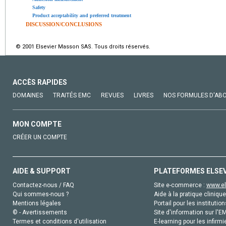
Safety
Product acceptability and preferred treatment
DISCUSSION/CONCLUSIONS
© 2001 Elsevier Masson SAS. Tous droits réservés.
ACCÈS RAPIDES
DOMAINES
TRAITÉS EMC
REVUES
LIVRES
NOS FORMULES D'AB
MON COMPTE
CRÉER UN COMPTE
AIDE & SUPPORT
PLATEFORMES ELSE
Contactez-nous / FAQ
Site e-commerce :
www.el
Qui sommes-nous ?
Aide à la pratique clinique
Mentions légales
Portail pour les institution
© - Avertissements
Site d'information sur l'E
Termes et conditions d'utilisation
E-learning pour les infirmi