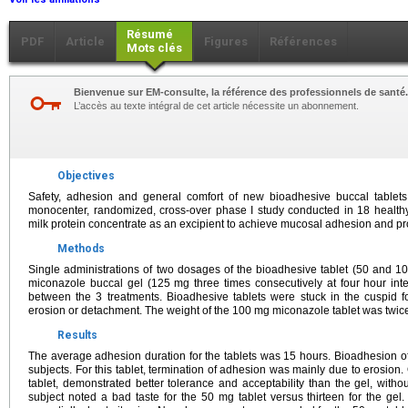
Résumé
PDF
Article
Figures
Références
Mots clés
Bienvenue sur EM-consulte, la référence des professionnels de santé.
L’accès au texte intégral de cet article nécessite un abonnement.
Objectives
Safety, adhesion and general comfort of new bioadhesive buccal tablets
monocenter, randomized, cross-over phase I study conducted in 18 healthy
milk protein concentrate as an excipient to achieve mucosal adhesion and p
Methods
Single administrations of two dosages of the bioadhesive tablet (50 and 
miconazole buccal gel (125 mg three times consecutively at four hour int
between the 3 treatments. Bioadhesive tablets were stuck in the cuspid fo
erosion or detachment. The weight of the 100 mg miconazole tablet was twic
Results
The average adhesion duration for the tablets was 15 hours. Bioadhesion of
subjects. For this tablet, termination of adhesion was mainly due to erosion. 
tablet, demonstrated better tolerance and acceptability than the gel, withou
subject noted a bad taste for the 50 mg tablet versus thirteen for the gel