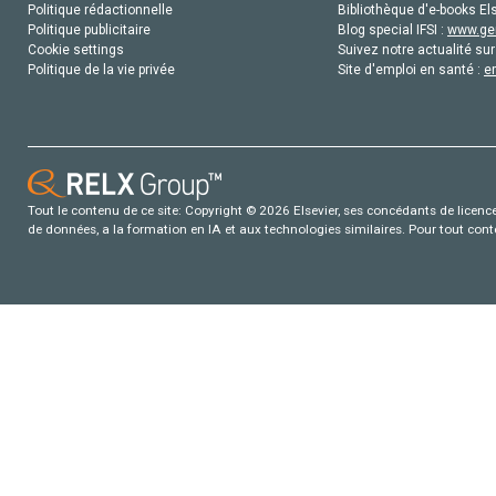
Politique rédactionnelle
Bibliothèque d'e-books Els
Politique publicitaire
Blog special IFSI :
www.gen
Cookie settings
Suivez notre actualité sur
Politique de la vie privée
Site d'emploi en santé :
e
Tout le contenu de ce site: Copyright © 2026 Elsevier, ses concédants de licence e
de données, a la formation en IA et aux technologies similaires. Pour tout con