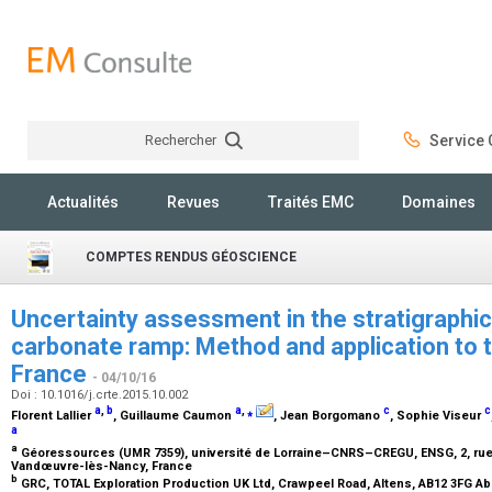
Rechercher
Service C
Rechercher
Actualités
Revues
Traités EMC
Domaines
COMPTES RENDUS GÉOSCIENCE
Uncertainty assessment in the stratigraphic 
carbonate ramp: Method and application to 
France
- 04/10/16
Doi : 10.1016/j.crte.2015.10.002
a
,
b
a
,
⁎
c
c
Florent Lallier
, Guillaume Caumon
, Jean Borgomano
, Sophie Viseur
a
a
Géoressources (UMR 7359), université de Lorraine–CNRS–CREGU, ENSG, 2, rue
Vandœuvre-lès-Nancy, France
b
GRC, TOTAL Exploration Production UK Ltd, Crawpeel Road, Altens, AB12 3FG 