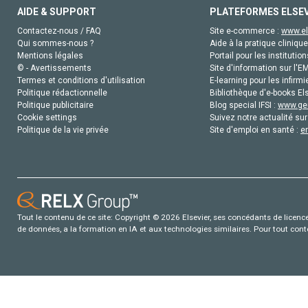
AIDE & SUPPORT
PLATEFORMES ELSE
Contactez-nous / FAQ
Site e-commerce :
www.el
Qui sommes-nous ?
Aide à la pratique clinique
Mentions légales
Portail pour les institution
© - Avertissements
Site d'information sur l'E
Termes et conditions d'utilisation
E-learning pour les infirmi
Politique rédactionnelle
Bibliothèque d'e-books Els
Politique publicitaire
Blog special IFSI :
www.gen
Cookie settings
Suivez notre actualité sur
Politique de la vie privée
Site d'emploi en santé :
e
Tout le contenu de ce site: Copyright © 2026 Elsevier, ses concédants de licence e
de données, a la formation en IA et aux technologies similaires. Pour tout con