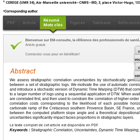
c
CEREGE (UMR 34), Aix-Marseille université–CNRS–IRD, 3, place Victor-Hugo, 13
⁎
Corresponding author.
Résumé
PDF
Article
Figures
Tableaux
Référence
Mots clés
Bienvenue sur EM-consulte, la référence des professionnels de santé.
Article gratuit.
c
Connectez-vous pour en bénéficier!
vo
Abstract
co
We assess stratigraphic correlation uncertainties by stochastically genera
between a set of stratigraphic logs. We motivate the use of automatic correl
and introduce a stochastic version of Dynamic Time Warping (DTW) that corr
to a larger number of logs using a sequential application of DTW. When avail
are correlated first, and then used to constrain the correlation of higher-ord
correlation costs corresponding to the likelihood of each possible hor
carbonate ramp of the Cretaceous southern Provence Basin, SE France, us
between the computed platform slope angle and a theoretical depositional 
uncertainties significantly impact facies proportions in stratigraphic layers.
Le texte complet de cet article est disponible en PDF.
Keywords :
Stratigraphic Correlation, Uncertainties, Dynamic Time Warping,