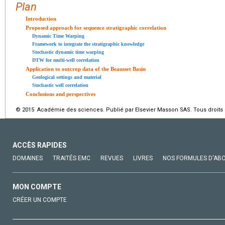
Plan
Introduction
Proposed approach for sequence stratigraphic correlation
Dynamic Time Warping
Framework to integrate the stratigraphic knowledge
Stochastic dynamic time warping
DTW for multi-well correlation
Application to outcrop data of the Beausset Basin
Geological settings and material
Stochastic well correlation
Conclusions and perspectives
© 2015 Académie des sciences. Publié par Elsevier Masson SAS. Tous droits 
ACCÈS RAPIDES
DOMAINES
TRAITÉS EMC
REVUES
LIVRES
NOS FORMULES D'AB
MON COMPTE
CRÉER UN COMPTE