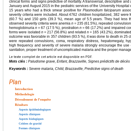
clinical forms and signs predictive of mortality. A transversal, descriptive an
January and August 2015 in the pediatric services of the University Hospital 
15 years who had a thick smear positive for
Plasmodium falciparum
assoc
severity criteria were included. About 4762 children hospitalized, 382 were
(60.7 %) and 150 girls (39.3 %), mean age of 5.5 years. They had less 
observed severity criteria were anemia
n
=
235 (61.5%), repeated convulsio
hemoglobinuria
n
=
67 (17.5 %), prostration
n
=
66 (17.2%) and impaired c
forms were isolated
n
=
217 (56.8%) and related
n
=
165 (43.2%), dominated
outcome was favorable in 357 children (93.5 %), it was done to death in 25 ch
were repeated convulsions, coma, respiratory distress, hepatomegaly, h
high frequency and severity of severe malaria strongly encourage the use 
sanitation, proper treatment of uncomplicated malaria and the proper manag
Le texte complet de cet article est disponible en PDF.
Mots clés :
Paludisme grave, Enfant, Brazzaville, Signes prédictifs de décès
Keywords :
Severe malaria, Child, Brazzaville, Predictive signs of death
Plan
Introduction
Méthodologie
Déroulement de l’enquête
Résultats
Aspects épidémiologiques
Aspects cliniques
Aspects biologiques
Critères de gravité
Formes cliniques