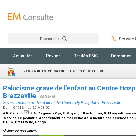
Rechercher
Service C
Rechercher
Actualités
Revues
Traités EMC
Domaines
JOURNAL DE PÉDIATRIE ET DE PUÉRICULTURE
Paludisme grave de l’enfant au Centre Hospit
Brazzaville
- 08/10/16
Severe malaria of the child at the University Hospital of Brazzaville
Doi : 10.1016/j.jpp.2016.09.004
⁎
A.R. Okoko
, S.M. Angouma Oya, E. Moyen, J. Kambourou, G. Ekouya-Bowassa,
Service de pédiatrie, département de médecine de la faculté des sciences de la
B.P. 32, Brazzaville, Congo
⁎
Auteur correspondant.