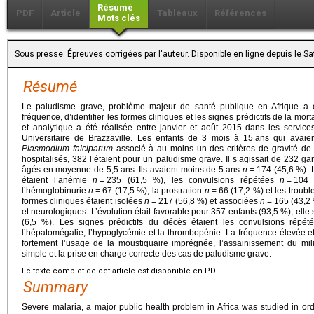
Résumé
PDF
Article
Tableaux
Références
Mots clés
Sous presse. Épreuves corrigées par l'auteur. Disponible en ligne depuis le 
Résumé
Le paludisme grave, problème majeur de santé publique en Afrique a é
fréquence, d’identifier les formes cliniques et les signes prédictifs de la mort
et analytique a été réalisée entre janvier et août 2015 dans les service
Universitaire de Brazzaville. Les enfants de 3 mois à 15
ans qui avaien
Plasmodium falciparum
associé à au moins un des critères de gravité de 
hospitalisés, 382 l’étaient pour un paludisme grave. Il s’agissait de 232 ga
âgés en moyenne de 5,5
ans. Ils avaient moins de 5
ans
n
=
174 (45,6 %). L
étaient l’anémie
n
=
235 (61,5 %), les convulsions répétées
n
=
104 
l’hémoglobinurie
n
=
67 (17,5 %), la prostration
n
=
66 (17,2 %) et les troub
formes cliniques étaient isolées
n
=
217 (56,8 %) et associées
n
=
165 (43,2
et neurologiques. L’évolution était favorable pour 357 enfants (93,5 %), elle 
(6,5 %). Les signes prédictifs du décès étaient les convulsions répété
l’hépatomégalie, l’hypoglycémie et la thrombopénie. La fréquence élevée et
fortement l’usage de la moustiquaire imprégnée, l’assainissement du mili
simple et la prise en charge correcte des cas de paludisme grave.
Le texte complet de cet article est disponible en PDF.
Summary
Severe malaria, a major public health problem in Africa was studied in order