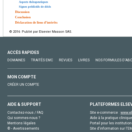
Aspects thérapeutiques
Signes prédictifs de décès
Discussion
Conclusion
Déclaration de liens d’intérêts
© 2016 Publié par Elsevier Masson SAS.
ACCÈS RAPIDES
DOMAINES
TRAITÉS EMC
REVUES
LIVRES
NOS FORMULES D'AB
MON COMPTE
CRÉER UN COMPTE
AIDE & SUPPORT
PLATEFORMES ELSE
Contactez-nous / FAQ
Site e-commerce :
www.el
Qui sommes-nous ?
Aide à la pratique clinique
Mentions légales
Portail pour les institution
© - Avertissements
Site d'information sur l'E