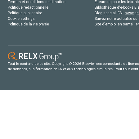
Termes et conditions d'utilisation
E-learning pour les infirmi
Politique rédactionnelle
Bibliothèque d'e-books Els
Politique publicitaire
Blog special IFSI :
www.gen
Cookie settings
Suivez notre actualité sur
Politique de la vie privée
Site d'emploi en santé :
e
Tout le contenu de ce site: Copyright © 2026 Elsevier, ses concédants de licence e
de données, a la formation en IA et aux technologies similaires. Pour tout con