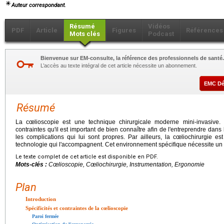
Auteur correspondant.
Résumé
Vidéos
PDF
Article
Figures
Références
Mots clés
Podcast
Bienvenue sur EM-consulte, la référence des professionnels de santé.
L’accès au texte intégral de cet article nécessite un abonnement.
EMC D
Résumé
La cœlioscopie est une technique chirurgicale moderne mini-invasive. 
contraintes qu'il est important de bien connaître afin de l'entreprendre dans 
les complications qui lui sont propres. Par ailleurs, la cœliochirurgie e
technologie qui l'accompagnent. Cet environnement spécifique nécessite un 
Le texte complet de cet article est disponible en PDF.
Mots-clés :
Cœlioscopie, Cœliochirurgie, Instrumentation, Ergonomie
Plan
Introduction
Spécificités et contraintes de la cœlioscopie
Paroi fermée