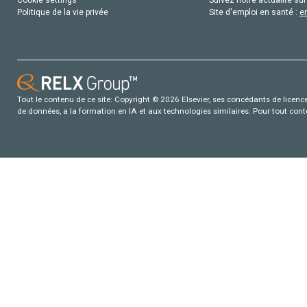
Politique de la vie privée
Site d'emploi en santé :
e
Tout le contenu de ce site: Copyright © 2026 Elsevier, ses concédants de licence e
de données, a la formation en IA et aux technologies similaires. Pour tout con