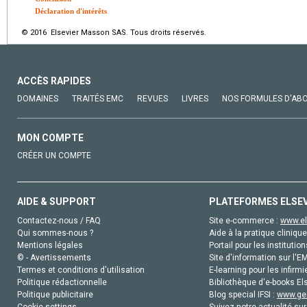
Déclaration d'intérêts
© 2016 Elsevier Masson SAS. Tous droits réservés.
ACCÈS RAPIDES
DOMAINES
TRAITÉS EMC
REVUES
LIVRES
NOS FORMULES D'AB
MON COMPTE
CRÉER UN COMPTE
AIDE & SUPPORT
PLATEFORMES ELSE
Contactez-nous / FAQ
Site e-commerce :
www.el
Qui sommes-nous ?
Aide à la pratique clinique
Mentions légales
Portail pour les institution
© - Avertissements
Site d'information sur l'E
Termes et conditions d'utilisation
E-learning pour les infirmi
Politique rédactionnelle
Bibliothèque d'e-books Els
Politique publicitaire
Blog special IFSI :
www.gen
Cookie settings
Suivez notre actualité sur