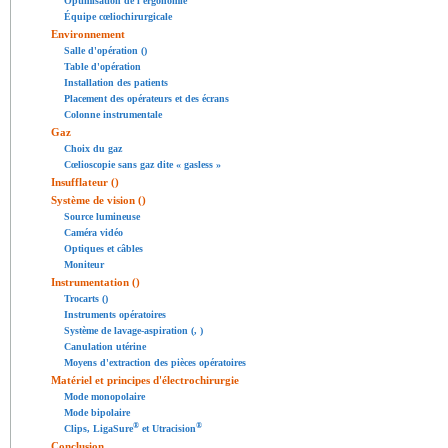
Optimisation de l'ergonomie
Équipe cœliochirurgicale
Environnement
Salle d'opération ()
Table d'opération
Installation des patients
Placement des opérateurs et des écrans
Colonne instrumentale
Gaz
Choix du gaz
Cœlioscopie sans gaz dite « gasless »
Insufflateur ()
Système de vision ()
Source lumineuse
Caméra vidéo
Optiques et câbles
Moniteur
Instrumentation ()
Trocarts ()
Instruments opératoires
Système de lavage-aspiration (, )
Canulation utérine
Moyens d'extraction des pièces opératoires
Matériel et principes d'électrochirurgie
Mode monopolaire
Mode bipolaire
®
®
Clips, LigaSure
et Utracision
Conclusion