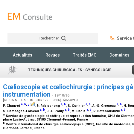
Rechercher
Service C
Rechercher
Actualités
Revues
Traités EMC
Domaines
TECHNIQUES CHIRURGICALES - GYNÉCOLOGIE
Cœlioscopie et cœliochirurgie : principes g
instrumentation
- 19/10/16
[41-515-A] - Doi : 10.1016/S2211-0666(16)65489-0
a
,
b
,
⁎
a
,
b
a
,
b
a
,
b
P. Chauvet
, B. Rabischong
, S. Curinier
, A.-S. Gremeau
, N. Bo
a
,
b
a
,
b
a
,
b
a
,
b
S. Campagne-Loiseau
, J.-L. Pouly
, M. Canis
, R. Botchorishvili
a
Service de gynécologie obstétrique et reproduction humaine, CHU de Clermont
place Lucie-Aubrac, 63100 Clermont-Ferrand, France
b
Centre international de chirurgie endoscopique (CICE), Faculté de médecine, b
Clermont-Ferrand, France