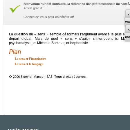
Bienvenue sur EM-consulte, la référence des professionnels de santé.
Article gratuit.
c
Connectez-vous pour en bénéficier!
vo
La question du « sens » semble désormais l’argument avancé le plus souve
co
départ global. Mais de quel « sens » s’agit-il s’interrogent ici Mar
psychanalyste, et Michelle Sommer, orthophoniste.
Plan
Le sens et l’imaginaire
Le sens et le langage
© 2006 Elsevier Masson SAS. Tous droits réservés.