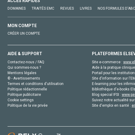
ACCÈS RAPIDES
DOMAINES
TRAITÉS EMC
REVUES
LIVRES
NOS FORMULES D'AB
MON COMPTE
CRÉER UN COMPTE
AIDE & SUPPORT
PLATEFORMES ELSE
Contactez-nous / FAQ
Site e-commerce :
www.el
Qui sommes-nous ?
Aide à la pratique clinique
Mentions légales
Portail pour les institution
© - Avertissements
Site d'information sur l'E
Termes et conditions d'utilisation
E-learning pour les infirmi
Politique rédactionnelle
Bibliothèque d'e-books Els
Politique publicitaire
Blog special IFSI :
www.gen
Cookie settings
Suivez notre actualité sur
Politique de la vie privée
Site d'emploi en santé :
e