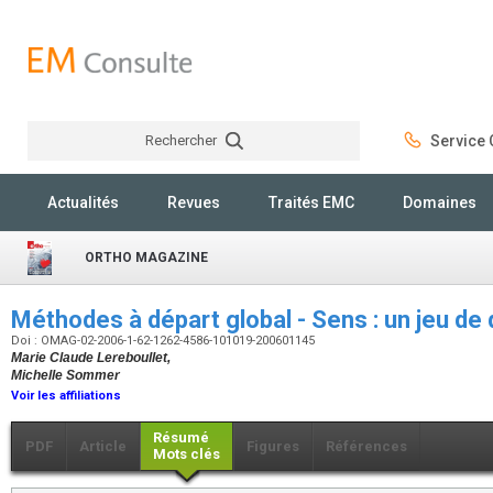
Rechercher
Service C
Rechercher
Actualités
Revues
Traités EMC
Domaines
ORTHO MAGAZINE
Méthodes à départ global - Sens : un jeu de
Doi : OMAG-02-2006-1-62-1262-4586-101019-200601145
Marie Claude Lereboullet,
Michelle Sommer
Voir les affiliations
Résumé
PDF
Article
Figures
Références
Mots clés