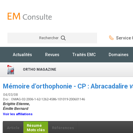
Rechercher
Service C
Rechercher
Actualités
Revues
Traités EMC
Domaines
ORTHO MAGAZINE
Mémoire d’orthophonie - CP : Abracadalire
v
04/03/08
Doi : OMAG-02-2006-1-62-1262-4586-101019-200601146
Brigitte Etienne,
Émilie Bernard
Voir les affiliations
Résumé
Article
Références
Mots clés