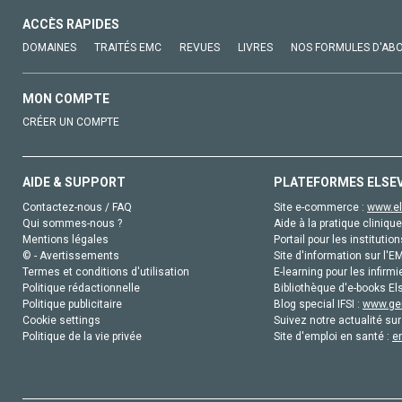
ACCÈS RAPIDES
DOMAINES
TRAITÉS EMC
REVUES
LIVRES
NOS FORMULES D'AB
MON COMPTE
CRÉER UN COMPTE
AIDE & SUPPORT
PLATEFORMES ELSE
Contactez-nous / FAQ
Site e-commerce :
www.el
Qui sommes-nous ?
Aide à la pratique clinique
Mentions légales
Portail pour les institution
© - Avertissements
Site d'information sur l'E
Termes et conditions d'utilisation
E-learning pour les infirmi
Politique rédactionnelle
Bibliothèque d'e-books Els
Politique publicitaire
Blog special IFSI :
www.gen
Cookie settings
Suivez notre actualité sur
Politique de la vie privée
Site d'emploi en santé :
e